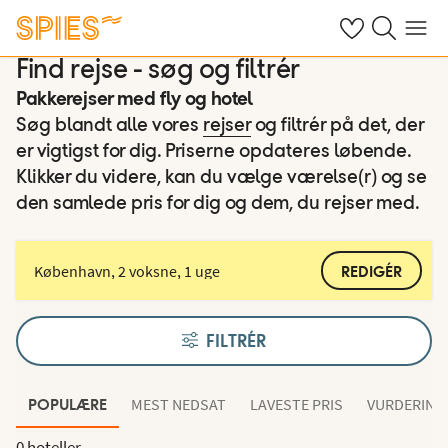
Se dine gemte h
Søg på spies.
Menu
Find rejse - søg og filtrér
Pakkerejser med fly og hotel
Søg blandt alle vores
rejser
og filtrér på det, der
er vigtigst for dig. Priserne opdateres løbende.
Klikker du videre, kan du vælge værelse(r) og se
den samlede pris for dig og dem, du rejser med.
København, 2 voksne, 1 uge
REDIGÉR
FILTRÉR
MEST NEDSAT
LAVESTE PRIS
VURDERING
POPULÆRE
0 hoteller