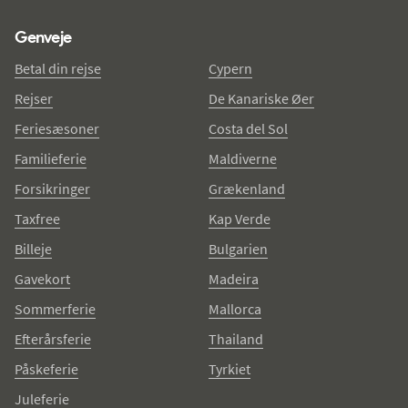
Genveje
Betal din rejse
Cypern
Rejser
De Kanariske Øer
Feriesæsoner
Costa del Sol
Familieferie
Maldiverne
Forsikringer
Grækenland
Taxfree
Kap Verde
Billeje
Bulgarien
Gavekort
Madeira
Sommerferie
Mallorca
Efterårsferie
Thailand
Påskeferie
Tyrkiet
Juleferie