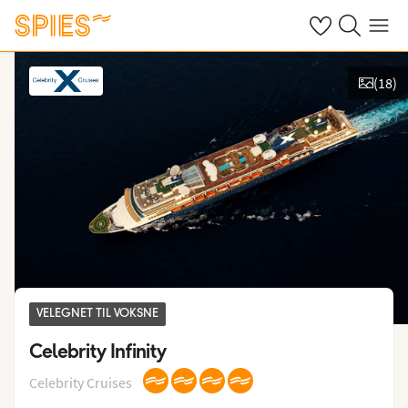
Se dine gemte h
Søg på spies.
Menu
(
18
)
Vis billeder
VELEGNET TIL VOKSNE
Celebrity Infinity
Celebrity Cruises