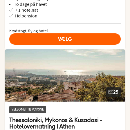
To dage på havet
+ 1 hotelnat
Helpension
Krydstogt, fly og hotel
VÆLG
25
VELEGNET TIL VOKSNE
Thessaloniki, Mykonos & Kusadasi - 
Hotelovernatning i Athen