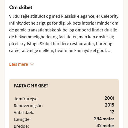
Om skibet
Vil du sejle stilfuldt og med klassisk elegance, er Celebrity
Infinity det helt rigtige for dig. Skibets interiør minder om
de gamle transatlantiske skibe, og ombord finder du alle
de bekvemmeligheder og faciliteter, man kan ønske sig
på et krydstogt. Skibet har flere restauranter, barer og
caféer at vælge mellem, hvor man kan nyde et godt
måltid eller bestille en forfriskende drink. På dækket er
der desuden et stort poolområde med boblebad og
Læs mere
liggestole, og ønsker man at træne, er her både løbebane
og fitnesscenter. Skibet kan også lokke med shopping,
kasino, teater, biograf, bibliotek og spaafdeling.
FAKTA OM SKIBET
2001
Jomfrurejse:
2015
Renoveringsår:
12
Antal dæk:
294 meter
Længde:
32 meter
Bredde: