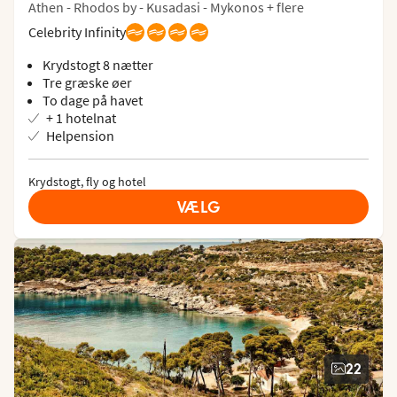
Athen - Rhodos by - Kusadasi - Mykonos + flere
Celebrity Infinity
Krydstogt 8 nætter
Tre græske øer
To dage på havet
+ 1 hotelnat
Helpension
Krydstogt, fly og hotel
VÆLG
22