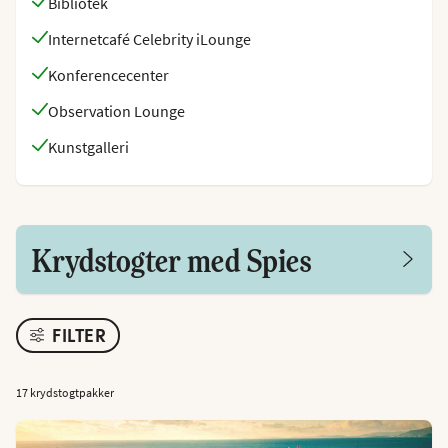
Bibliotek
Internetcafé Celebrity iLounge
Konferencecenter
Observation Lounge
Kunstgalleri
Krydstogter med Spies
FILTER
17 krydstogtpakker