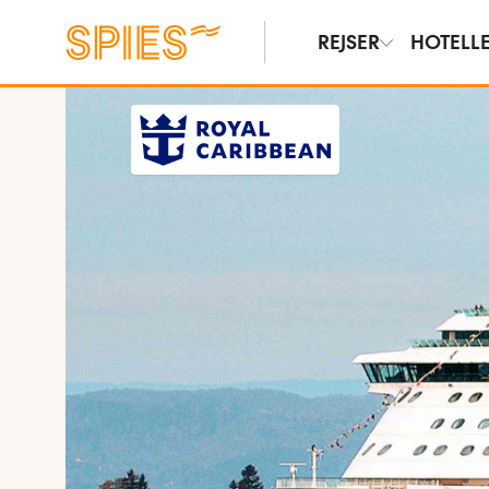
REJSER
HOTELL
Vis billeder