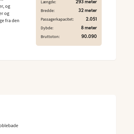
293 meter
Længde:
er, og
32 meter
Bredde:
er og
2.051
Passagerkapacitet:
ge fra den
8 meter
Dybde:
90.090
Bruttoton:
oblebade