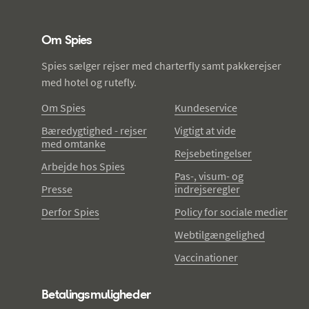
Spies - sidefod
Om Spies
Spies sælger rejser med charterfly samt pakkerejser
med hotel og rutefly.
Om Spies
Kundeservice
Bæredygtighed - rejser
Vigtigt at vide
med omtanke
Rejsebetingelser
Arbejde hos Spies
Pas-, visum- og
Presse
indrejseregler
Derfor Spies
Policy for sociale medier
Webtilgængelighed
Vaccinationer
Betalingsmuligheder