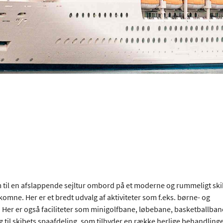
em til en afslappende sejltur ombord på et moderne og rummeligt sk
lkomne. Her er et bredt udvalg af aktiviteter som f.eks. børne- og
Her er også faciliteter som minigolfbane, løbebane, basketballban
ig til skibets spaafdeling, som tilbyder en række herlige behandlinge