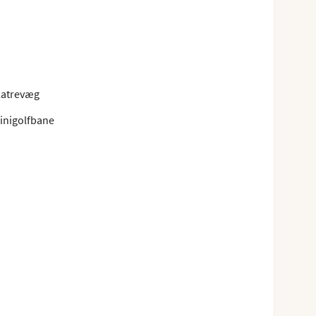
latrevæg
inigolfbane