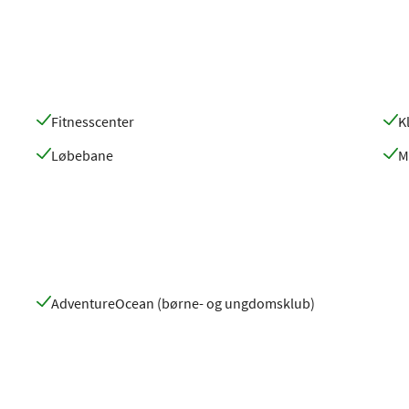
Fitnesscenter
K
Løbebane
M
AdventureOcean (børne- og ungdomsklub)