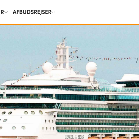
ER
AFBUDSREJSER