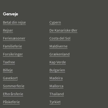
Genveje
Betal din rejse
Cypern
Rejser
De Kanariske Øer
Feriesæsoner
Costa del Sol
Familieferie
Maldiverne
Forsikringer
Grækenland
Taxfree
Kap Verde
Billeje
Bulgarien
Gavekort
Madeira
Sommerferie
Mallorca
Efterårsferie
Thailand
Påskeferie
Tyrkiet
Juleferie