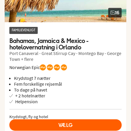
16
FAMILIEVENLIGT
Bahamas, Jamaica & Mexico - 
hotelovernatning i Orlando
Port Canaveral - Great Stirrup Cay - Montego Bay - George
Town + flere
Norwegian Epic
Krydstogt 7 nætter
Fem forskellige rejsemål
To dage på havet
+ 2 hotelnætter
Helpension
Krydstogt, fly og hotel
VÆLG