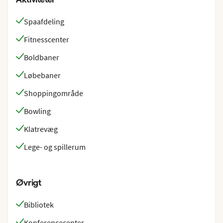
Spaafdeling
Fitnesscenter
Boldbaner
Løbebaner
Shoppingområde
Bowling
Klatrevæg
Lege- og spillerum
Øvrigt
Bibliotek
Konferencecenter