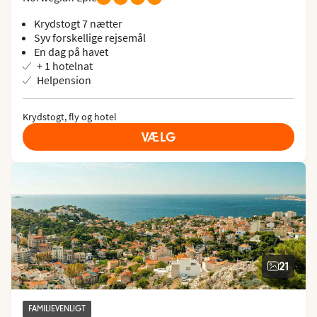
Krydstogt 7 nætter
Syv forskellige rejsemål
En dag på havet
+ 1 hotelnat
Helpension
Krydstogt, fly og hotel
VÆLG
21
FAMILIEVENLIGT