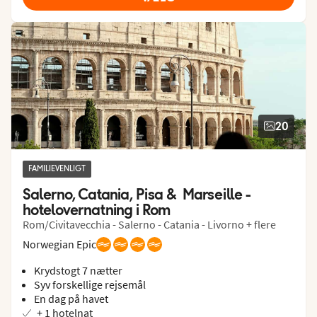
20
FAMILIEVENLIGT
Salerno, Catania, Pisa &  Marseille - 
hotelovernatning i Rom
Rom/Civitavecchia - Salerno - Catania - Livorno + flere
Norwegian Epic
Krydstogt 7 nætter
Syv forskellige rejsemål
En dag på havet
+ 1 hotelnat