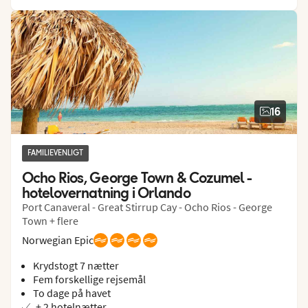
16
FAMILIEVENLIGT
Ocho Rios, George Town & Cozumel -  
hotelovernatning i Orlando
Port Canaveral - Great Stirrup Cay - Ocho Rios - George
Town + flere
Norwegian Epic
Krydstogt 7 nætter
Fem forskellige rejsemål
To dage på havet
+ 2 hotelnætter