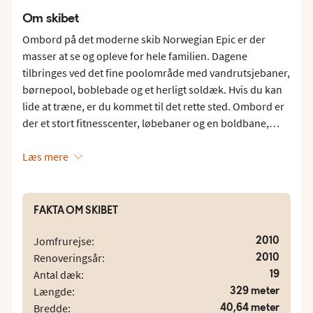
Om skibet
Ombord på det moderne skib Norwegian Epic er der
masser at se og opleve for hele familien. Dagene
tilbringes ved det fine poolområde med vandrutsjebaner,
børnepool, boblebade og et herligt soldæk. Hvis du kan
lide at træne, er du kommet til det rette sted. Ombord er
der et stort fitnesscenter, løbebaner og en boldbane,
hvor der f.eks. kan spilles fodbold og basketball.
Foretrækker du fred og ro, kan du forkæle dig selv med
Læs mere
en forfriskende behandling i Mandara Spa eller bare
slappe af i en liggestol. Rejser du med børn, kan de hygge
sig i skibets børne- og ungdomsklubber. Splash Academy
FAKTA OM SKIBET
byder børn i alderen 3-12 år velkommen, og i Entourage
Teen Center kan de lidt ældre børn i alderen 12-17 år
2010
Jomfrurejse:
hænge ud sammen. Der arrangeres også børne- og
2010
Renoveringsår:
ungdomsdiskotek, og der er legerum for børn mellem 6
19
Antal dæk:
måneder og 2 år.
329 meter
Længde:
40,64 meter
Bredde: