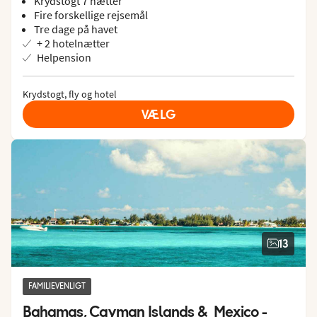
Krydstogt 7 nætter
Fire forskellige rejsemål
Tre dage på havet
+ 2 hotelnætter
Helpension
Krydstogt, fly og hotel
VÆLG
13
FAMILIEVENLIGT
Bahamas, Cayman Islands &  Mexico -  