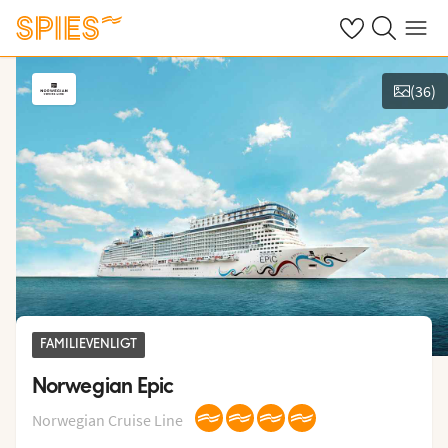
Se dine gemte h
Søg på spies.
Menu
(
36
)
Vis billeder
FAMILIEVENLIGT
Norwegian Epic
Norwegian Cruise Line