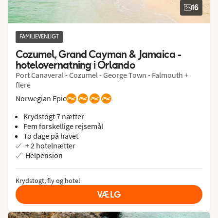
16
FAMILIEVENLIGT
Cozumel, Grand Cayman & Jamaica - 
hotelovernatning i Orlando
Port Canaveral - Cozumel - George Town - Falmouth +
flere
Norwegian Epic
Krydstogt 7 nætter
Fem forskellige rejsemål
To dage på havet
+ 2 hotelnætter
Helpension
Krydstogt, fly og hotel
VÆLG