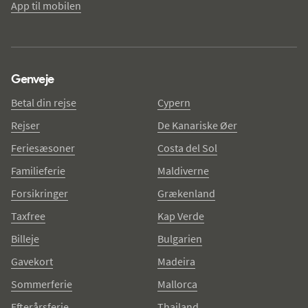
App til mobilen
Genveje
Betal din rejse
Cypern
Rejser
De Kanariske Øer
Feriesæsoner
Costa del Sol
Familieferie
Maldiverne
Forsikringer
Grækenland
Taxfree
Kap Verde
Billeje
Bulgarien
Gavekort
Madeira
Sommerferie
Mallorca
Efterårsferie
Thailand