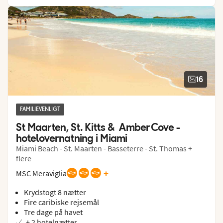
16
FAMILIEVENLIGT
St Maarten, St. Kitts &  Amber Cove - 
hotelovernatning i Miami
Miami Beach - St. Maarten - Basseterre - St. Thomas +
flere
+
MSC Meraviglia
Krydstogt 8 nætter
Fire caribiske rejsemål
Tre dage på havet
+ 2 hotelnætter