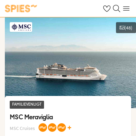
Se dine gemte h
Søg på spies.
Menu
(
48
)
Vis billeder
FAMILIEVENLIGT
MSC Meraviglia
+
MSC Cruises