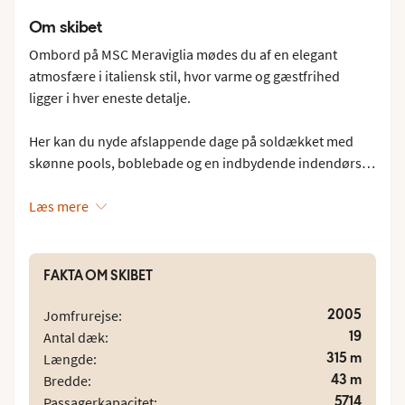
Om skibet
Ombord på MSC Meraviglia mødes du af en elegant
atmosfære i italiensk stil, hvor varme og gæstfrihed
ligger i hver eneste detalje.
Her kan du nyde afslappende dage på soldækket med
skønne pools, boblebade og en indbydende indendørs
pool. For familier venter Polar Aquapark – en vandverden
fyldt med fart og glæde! Forkæl dig selv med total
Læs mere
afslapning i MSC Aurea Spa, hvor du finder luksuriøse
behandlinger, Barber Shop, frisørsalon og
skønhedssalon.
FAKTA OM SKIBET
Ombord venter et bredt og varieret udvalg af
2005
Jomfrurejse:
madoplevelser. Nyd saftige grillede delikatesser på
19
Antal dæk:
Butcher's Cut, oplev et sprudlende madshow med
315 m
Længde:
japanske specialiteter på Kaito Teppanyaki, eller lad
43 m
Bredde:
smagsløgene rejse til Mexico med farverige og krydrede
5714
Passagerkapacitet: