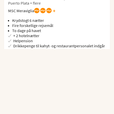
Puerto Plata + flere
+
MSC Meraviglia
Krydstogt 6 nætter
Fire forskellige rejsemål
To dage på havet
+ 2 hotelnætter
Helpension
Drikkepenge til kahyt- og restaurantpersonalet indgår
Krydstogt, fly og hotel
VÆLG
14