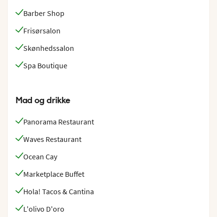
Young og Teen Clubs, spændende biografoplevelser i
Barber Shop
Doremi Studio samt et inspirerende teknikrum.
Frisørsalon
Skønhedssalon
Spa Boutique
Mad og drikke
Panorama Restaurant
Waves Restaurant
Ocean Cay
Marketplace Buffet
Hola! Tacos & Cantina
L'olivo D'oro