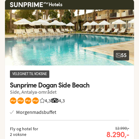
Hotels
55
VELEGNET TIL VOKSNE
Sunprime Dogan Side Beach
Side, Antalya-området
4,3
Bedømmelse fra Spies gæster: 4.331/5
Bedømmelse fra Tripadvisor: 4.3 of 5
4,3
Morgenmadsbuffet
12.990,-
Fly og hotel for
8.290,-
2 voksne