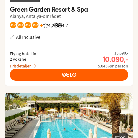
Green Garden Resort & Spa
Alanya, Antalya-området
+
4,2
Bedømmelse fra Spies gæster: 4.235/5
Bedømmelse fra Tripadvisor: 4.7 of 5
4,7
All Inclusive
15.690,-
Fly og hotel for
10.090,-
2 voksne
Prisdetaljer
5.045,-pr. person
VÆLG