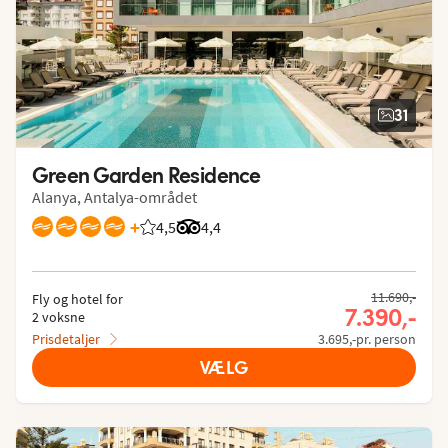
31
Green Garden Residence
Alanya, Antalya-området
+
4,5
Bedømmelse fra Spies gæster: 4.491/5
Bedømmelse fra Tripadvisor: 4.4 of 5
4,4
11.690,-
Fly og hotel for
7.390,-
2 voksne
Prisdetaljer
3.695,-pr. person
VÆLG