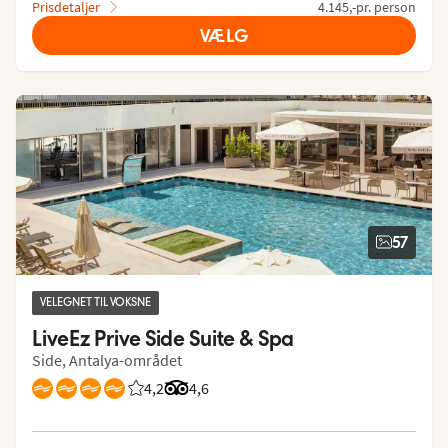
Prisdetaljer
4.145,-pr. person
VÆLG
57
VELEGNET TIL VOKSNE
LiveEz Prive Side Suite & Spa
Side, Antalya-området
4,2
Bedømmelse fra Spies gæster: 4.17/5
Bedømmelse fra Tripadvisor: 4.6 of 5
4,6