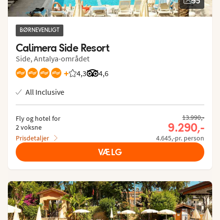
95
BØRNEVENLIGT
Calimera Side Resort
Side, Antalya-området
+
4,3
Bedømmelse fra Spies gæster: 4.258/5
Bedømmelse fra Tripadvisor: 4.6 of 5
4,6
All Inclusive
13.990,-
Fly og hotel for
9.290,-
2 voksne
Prisdetaljer
4.645,-pr. person
VÆLG