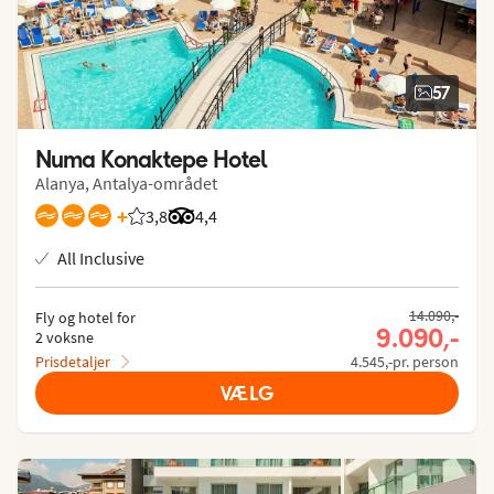
57
Numa Konaktepe Hotel
Alanya, Antalya-området
+
3,8
Bedømmelse fra Spies gæster: 3.839/5
Bedømmelse fra Tripadvisor: 4.4 of 5
4,4
All Inclusive
14.090,-
Fly og hotel for
9.090,-
2 voksne
Prisdetaljer
4.545,-pr. person
VÆLG