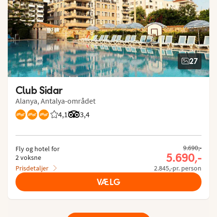
27
Club Sidar
Alanya, Antalya-området
4,1
Bedømmelse fra Spies gæster: 4.074/5
Bedømmelse fra Tripadvisor: 3.4 of 5
3,4
9.690,-
Fly og hotel for
5.690,-
2 voksne
Prisdetaljer
2.845,-pr. person
VÆLG