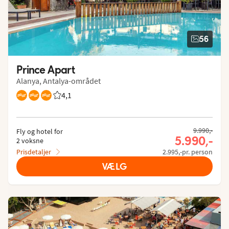
56
Prince Apart
Alanya, Antalya-området
4,1
Bedømmelse fra Spies gæster: 4.093/5
9.990,-
Fly og hotel for
5.990,-
2 voksne
Prisdetaljer
2.995,-pr. person
VÆLG