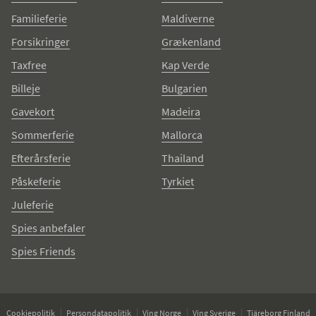
Familieferie
Maldiverne
Forsikringer
Grækenland
Taxfree
Kap Verde
Billeje
Bulgarien
Gavekort
Madeira
Sommerferie
Mallorca
Efterårsferie
Thailand
Påskeferie
Tyrkiet
Juleferie
Spies anbefaler
Spies Friends
Cookiepolitik
Persondatapolitik
Ving Norge
Ving Sverige
Tjäreborg Finland