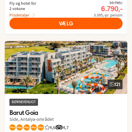
10.790,-
Fly og hotel for
6.790,-
2 voksne
Prisdetaljer
3.395,-pr. person
VÆLG
121
BØRNEVENLIGT
Barut Goia
Side, Antalya-området
4,6
Bedømmelse fra Spies gæster: 4.63/5
Bedømmelse fra Tripadvisor: 4.7 of
4,7