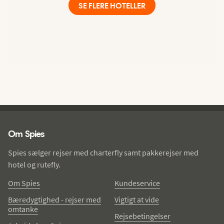
SE FLERE HOTELLER
Spies - sidefod
Om Spies
Spies sælger rejser med charterfly samt pakkerejser med
hotel og rutefly.
Om Spies
Kundeservice
Bæredygtighed - rejser med
Vigtigt at vide
omtanke
Rejsebetingelser