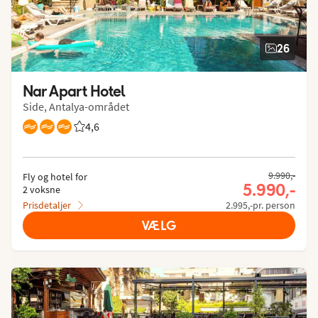
26
Nar Apart Hotel
Side, Antalya-området
4,6
Bedømmelse fra Spies gæster: 4.621/5
9.990,-
Fly og hotel for
5.990,-
2 voksne
Prisdetaljer
2.995,-pr. person
VÆLG