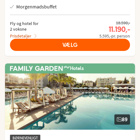
Morgenmadsbuffet
18.590,-
Fly og hotel for
11.190,-
2 voksne
Prisdetaljer
5.595,-pr. person
VÆLG
Hotels
89
BØRNEVENLIGT