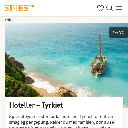
Se dine gemte h
Søg på spies.
Menu
Tyrkiet
(
39
)
Vis billeder
Hoteller –
Tyrkiet
Spies tilbyder et stort antal hoteller i Tyrkiet for enhver
smag og pengepung. Rejser du med familien, bør du se
nærmere på vores Family Garden i Alanya. Og skal du