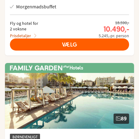
Morgenmadsbuffet
18.590,-
Fly og hotel for
10.490,-
2 voksne
Prisdetaljer
5.245,-pr. person
VÆLG
Hotels
89
BØRNEVENLIGT