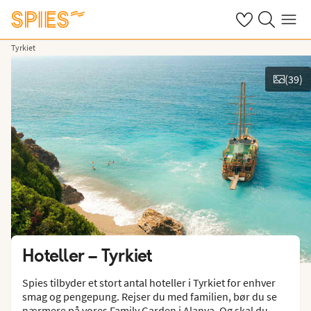
Se dine gemte h
Søg på spies.
Menu
Tyrkiet
(
39
)
Vis billeder
Hoteller –
Tyrkiet
Spies tilbyder et stort antal hoteller i Tyrkiet for enhver
smag og pengepung. Rejser du med familien, bør du se
nærmere på vores Family Garden i Alanya. Og skal du