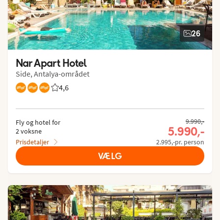
26
Nar Apart Hotel
Side, Antalya-området
4,6
Bedømmelse fra Spies gæster: 4.621/5
9.990,-
Fly og hotel for
5.990,-
2 voksne
Prisdetaljer
2.995,-pr. person
VÆLG