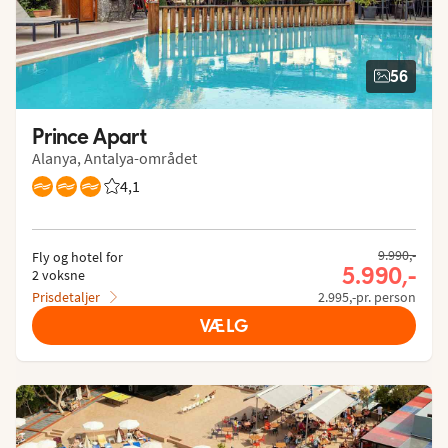
56
Prince Apart
Alanya, Antalya-området
4,1
Bedømmelse fra Spies gæster: 4.091/5
9.990,-
Fly og hotel for
5.990,-
2 voksne
Prisdetaljer
2.995,-pr. person
VÆLG