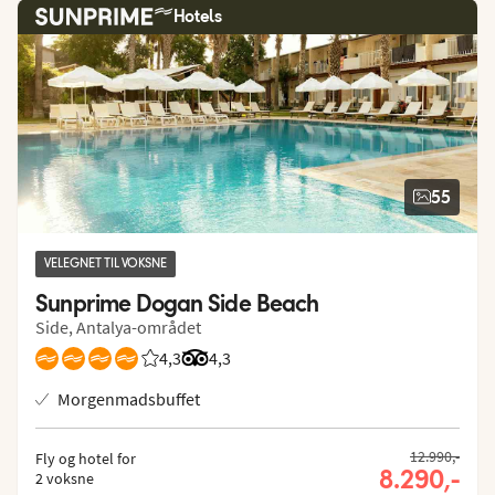
Hotels
55
VELEGNET TIL VOKSNE
Sunprime Dogan Side Beach
Side, Antalya-området
4,3
Bedømmelse fra Spies gæster: 4.337/5
Bedømmelse fra Tripadvisor: 4.3 of 5
4,3
Morgenmadsbuffet
12.990,-
Fly og hotel for
8.290,-
2 voksne