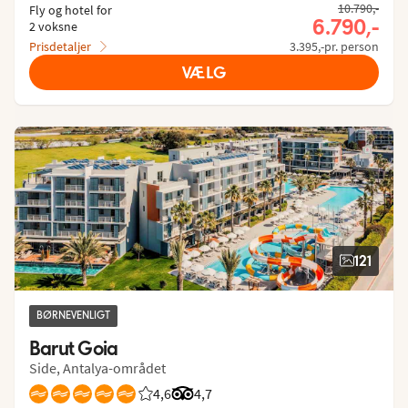
10.790,-
Fly og hotel for
6.790,-
2 voksne
Prisdetaljer
3.395,-pr. person
VÆLG
121
BØRNEVENLIGT
Barut Goia
Side, Antalya-området
4,6
Bedømmelse fra Spies gæster: 4.63/5
Bedømmelse fra Tripadvisor: 4.7 of
4,7