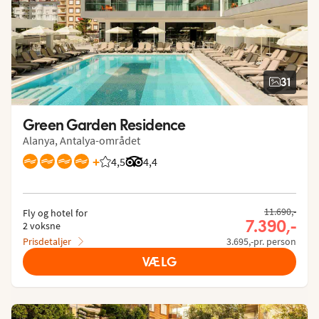
31
Green Garden Residence
Alanya, Antalya-området
+
4,5
Bedømmelse fra Spies gæster: 4.485/5
Bedømmelse fra Tripadvisor: 4.4 of 5
4,4
11.690,-
Fly og hotel for
7.390,-
2 voksne
Prisdetaljer
3.695,-pr. person
VÆLG