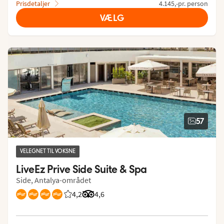
Prisdetaljer
4.145,-pr. person
VÆLG
57
VELEGNET TIL VOKSNE
LiveEz Prive Side Suite & Spa
Side, Antalya-området
4,2
Bedømmelse fra Spies gæster: 4.173/5
Bedømmelse fra Tripadvisor: 4.6 of 5
4,6