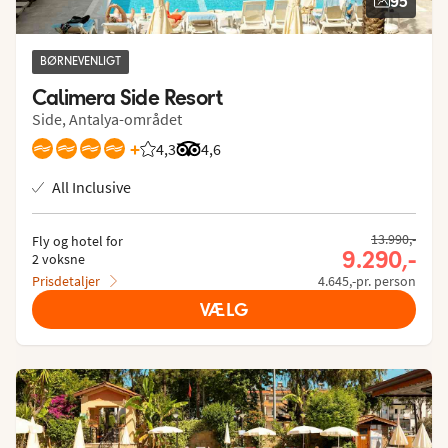
95
BØRNEVENLIGT
Calimera Side Resort
Side, Antalya-området
+
4,3
Bedømmelse fra Spies gæster: 4.258/5
Bedømmelse fra Tripadvisor: 4.6 of 5
4,6
All Inclusive
13.990,-
Fly og hotel for
9.290,-
2 voksne
Prisdetaljer
4.645,-pr. person
VÆLG