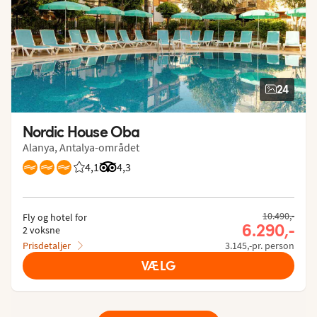
24
Nordic House Oba
Alanya, Antalya-området
4,1
Bedømmelse fra Spies gæster: 4.094/5
Bedømmelse fra Tripadvisor: 4.3 of 5
4,3
10.490,-
Fly og hotel for
6.290,-
2 voksne
Prisdetaljer
3.145,-pr. person
VÆLG