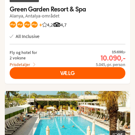
Green Garden Resort & Spa
Alanya, Antalya-området
+
4,2
Bedømmelse fra Spies gæster: 4.238/5
Bedømmelse fra Tripadvisor: 4.7 of 5
4,7
All Inclusive
15.690,-
Fly og hotel for
10.090,-
2 voksne
Prisdetaljer
5.045,-pr. person
VÆLG