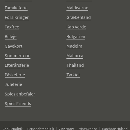
Familieferie
Maldiverne
Forsikringer
Grækenland
Taxfree
Kap Verde
Billeje
Bulgarien
Gavekort
Madeira
Sommerferie
Mallorca
Efterårsferie
Thailand
Påskeferie
Tyrkiet
Juleferie
Spies anbefaler
Spies Friends
Cookiepolitik
Persondatapolitik
Ving Norge
Ving Sverige
Tjäreborg Finland