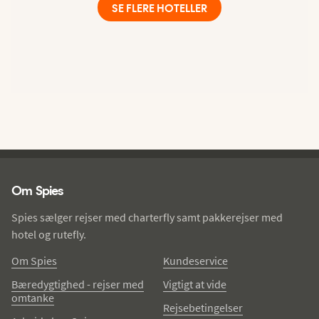
SE FLERE HOTELLER
Spies - sidefod
Om Spies
Spies sælger rejser med charterfly samt pakkerejser med
hotel og rutefly.
Om Spies
Kundeservice
Bæredygtighed - rejser med
Vigtigt at vide
omtanke
Rejsebetingelser