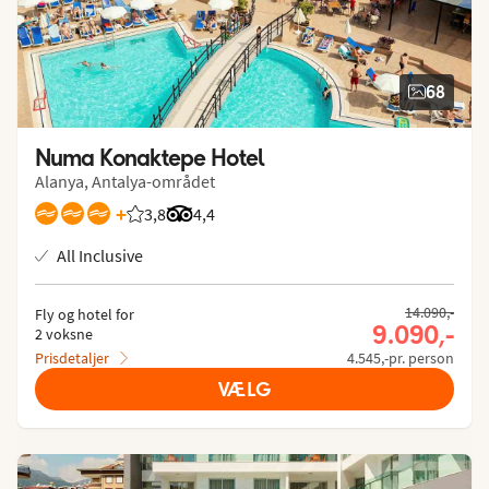
68
Numa Konaktepe Hotel
Alanya, Antalya-området
+
3,8
Bedømmelse fra Spies gæster: 3.836/5
Bedømmelse fra Tripadvisor: 4.4 of 5
4,4
All Inclusive
14.090,-
Fly og hotel for
9.090,-
2 voksne
Prisdetaljer
4.545,-pr. person
VÆLG