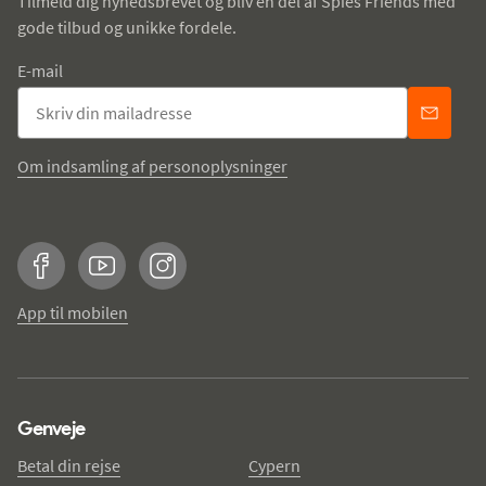
Tilmeld dig nyhedsbrevet og bliv en del af Spies Friends med
gode tilbud og unikke fordele.
E-mail
Om indsamling af personoplysninger
Facebook
YouTube
Instagram
App til mobilen
Genveje
Betal din rejse
Cypern