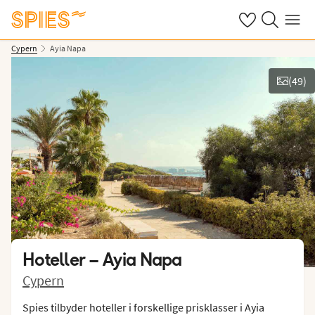
Se dine gemte h
Søg på spies.
Menu
Cypern
Ayia Napa
(
49
)
Vis film og billeder
Hoteller –
Ayia Napa
Cypern
Spies tilbyder hoteller i forskellige prisklasser i Ayia