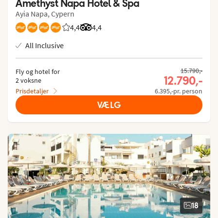
Amethyst Napa Hotel & Spa
Ayia Napa, Cypern
4,4
Bedømmelse fra Spies gæster: 4.363/5
Bedømmelse fra Tripadvisor: 4.4 of 5
4,4
All Inclusive
15.790,-
Fly og hotel for
12.790,-
2 voksne
Prisdetaljer
6.395,-pr. person
VÆLG
18