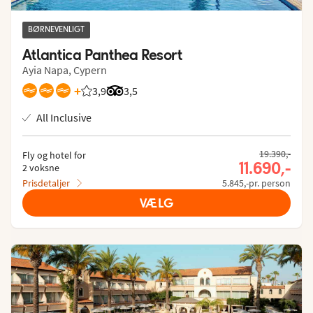
BØRNEVENLIGT
Atlantica Panthea Resort
Ayia Napa, Cypern
+
3,9
Bedømmelse fra Spies gæster: 3.896/5
Bedømmelse fra Tripadvisor: 3.5 of 5
3,5
All Inclusive
19.390,-
Fly og hotel for
11.690,-
2 voksne
Prisdetaljer
5.845,-pr. person
VÆLG