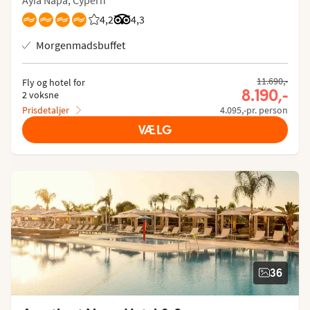
4,2
Bedømmelse fra Spies gæster: 4.218/5
Bedømmelse fra Tripadvisor: 4.3 of 5
4,3
Morgenmadsbuffet
11.690,-
Fly og hotel for
8.190,-
2 voksne
Prisdetaljer
4.095,-pr. person
VÆLG
36