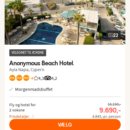
22
VELEGNET TIL VOKSNE
Anonymous Beach Hotel
Ayia Napa, Cypern
+
4,3
Bedømmelse fra Spies gæster: 4.342/5
Bedømmelse fra Tripadvisor: 4.2 of 5
4,2
Morgenmadsbuffet
16.190,-
Fly og hotel for
9.690,-
2 voksne
Prisdetaljer
4.845,-pr. person
VÆLG