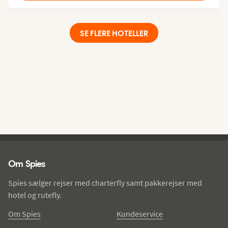
SE FLERE HOTELLER
Spies - sidefod
Om Spies
Spies sælger rejser med charterfly samt pakkerejser med
hotel og rutefly.
Om Spies
Kundeservice