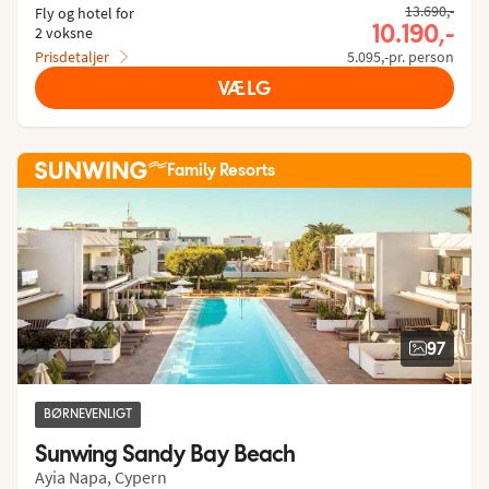
13.690,-
Fly og hotel for
10.190,-
2 voksne
Prisdetaljer
5.095,-pr. person
VÆLG
Family Resorts
97
BØRNEVENLIGT
Sunwing Sandy Bay Beach
Ayia Napa, Cypern