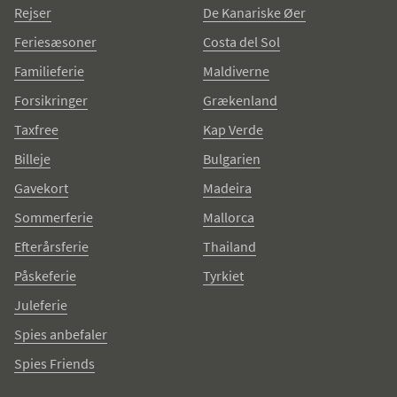
Rejser
De Kanariske Øer
Feriesæsoner
Costa del Sol
Familieferie
Maldiverne
Forsikringer
Grækenland
Taxfree
Kap Verde
Billeje
Bulgarien
Gavekort
Madeira
Sommerferie
Mallorca
Efterårsferie
Thailand
Påskeferie
Tyrkiet
Juleferie
Spies anbefaler
Spies Friends