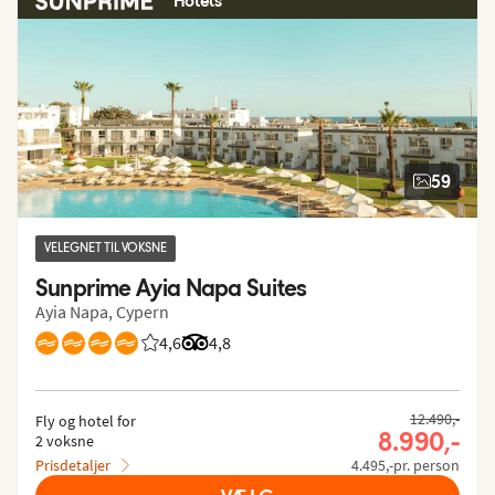
Hotels
59
VELEGNET TIL VOKSNE
Sunprime Ayia Napa Suites
Ayia Napa, Cypern
4,6
Bedømmelse fra Spies gæster: 4.59/5
Bedømmelse fra Tripadvisor: 4.8 of 5
4,8
12.490,-
Fly og hotel for
8.990,-
2 voksne
Prisdetaljer
4.495,-pr. person