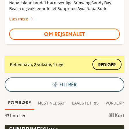
Napa, blandt andet børnevenlige Sunwing Sandy Bay
Beach og voksenhotellet Sunprime Ayia Napa Suite.
Læs mere
OM REJSEMÅLET
København, 2 voksne, 1 uge
REDIGÉR
FILTRÉR
MEST NEDSAT
LAVESTE PRIS
VURDERING
POPULÆRE
43 hoteller
Kort