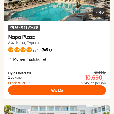
40
VELEGNET TIL VOKSNE
Napa Plaza
Ayia Napa, Cypern
4,3
Bedømmelse fra Spies gæster: 4.349/5
Bedømmelse fra Tripadvisor: 4.6 of 5
4,6
Morgenmadsbuffet
13.690,-
Fly og hotel for
10.690,-
2 voksne
Prisdetaljer
5.345,-pr. person
VÆLG