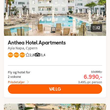
12
Anthea Hotel Apartments
Ayia Napa, Cypern
2,8
Bedømmelse fra Spies gæster: 2.847/5
Bedømmelse fra Tripadvisor: 3.4 of 5
3,4
13.890,-
Fly og hotel for
6.990,-
2 voksne
Prisdetaljer
3.495,-pr. person
VÆLG