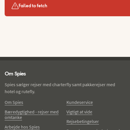
Failed to fetch
Spies - sidefod
Om Spies
Spies sælger rejser med charterfly samt pakkerejser med
hotel og rutefly.
Om Spies
Kundeservice
Bæredygtighed - rejser med
Vigtigt at vide
omtanke
Rejsebetingelser
Arbejde hos Spies