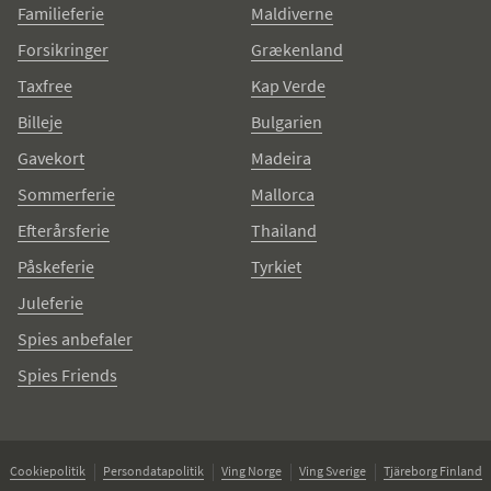
Familieferie
Maldiverne
Forsikringer
Grækenland
Taxfree
Kap Verde
Billeje
Bulgarien
Gavekort
Madeira
Sommerferie
Mallorca
Efterårsferie
Thailand
Påskeferie
Tyrkiet
Juleferie
Spies anbefaler
Spies Friends
Cookiepolitik
Persondatapolitik
Ving Norge
Ving Sverige
Tjäreborg Finland