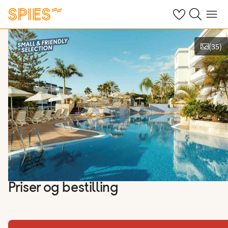
Se dine gemte h
Søg på spies.
Menu
(
35
)
Vis billeder
Priser og bestilling