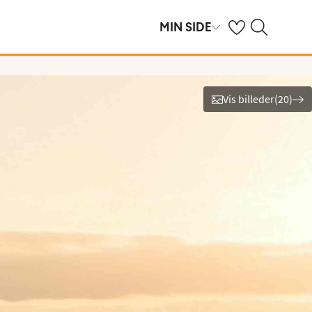
Se dine gemte hot
Søg på spies.dk
MIN SIDE
Vis billeder
(
20
)