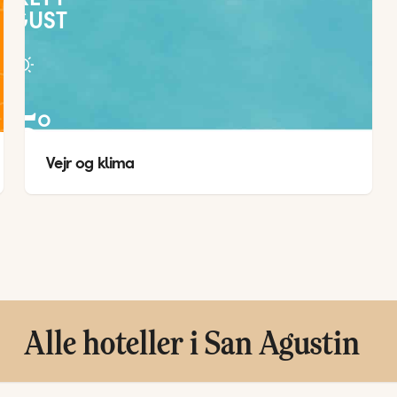
UGUST
25
°
Vejr og klima
20
°
Alle hoteller i San Agustin