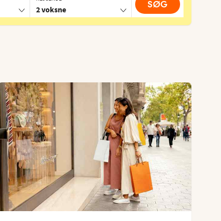
SØG
2 voksne