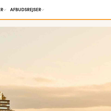
ER
AFBUDSREJSER