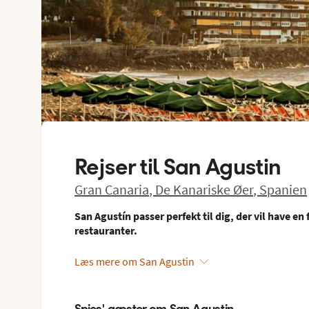
Rejser til
San Agustin
Gran Canaria
,
De Kanariske Øer
,
Spanien
San Agustín passer perfekt til dig, der vil have e
restauranter.
Læs mere om San Agustin
Spies' gæster om San Agustin