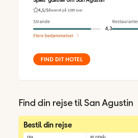
4,5
/5
Baseret på 1289 svar
Bedømmelse fra Spies gæster: 4.5/5
Strande
Restaurante
4,3
Flere bedømmelser
FIND DIT HOTEL
Find din rejse til
San Agustin
Bestil din rejse
FRA
REJSEMÅL