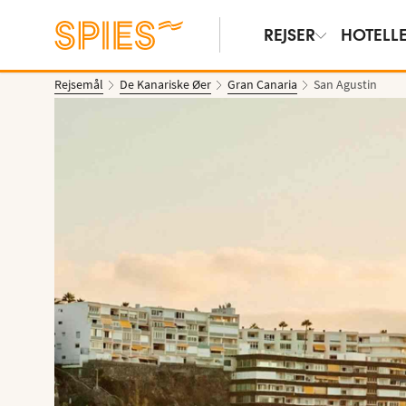
REJSER
HOTELL
Rejsemål
De Kanariske Øer
Gran Canaria
San Agustin
Vis billeder