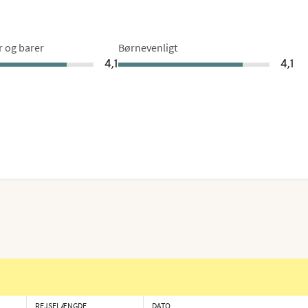
r og barer
Børnevenligt
4,1
4,1
REJSELÆNGDE
DATO