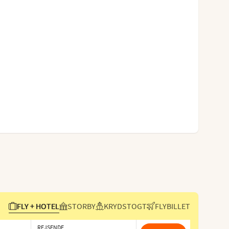
FLY + HOTEL
STORBY
KRYDSTOGT
FLYBILLET
REJSENDE