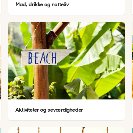
Mad, drikke og natteliv
Aktiviteter og seværdigheder