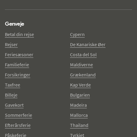
Genveje
Betal din rejse
Cypern
Rejser
De Kanariske Øer
Feriesæsoner
Costa del Sol
Familieferie
Maldiverne
Forsikringer
Grækenland
Taxfree
Kap Verde
Billeje
Bulgarien
Gavekort
Madeira
Sommerferie
Mallorca
Efterårsferie
Thailand
Påskeferie
Tyrkiet