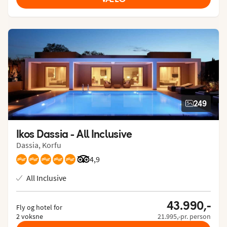
249
Ikos Dassia - All Inclusive
Dassia, Korfu
Bedømmelse fra Tripadvisor: 4.9 of 5
4,9
All Inclusive
43.990,-
Fly og hotel for
2 voksne
21.995,-pr. person