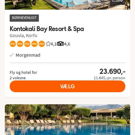
BØRNEVENLIGT
Kontokali Bay Resort & Spa
Gouvia, Korfu
4,1
Bedømmelse fra Spies gæster: 4.143/5
Bedømmelse fra Tripadvisor: 4.6 of
4,6
Morgenmad
23.690,-
Fly og hotel for
2 voksne
11.845,-pr. person
VÆLG