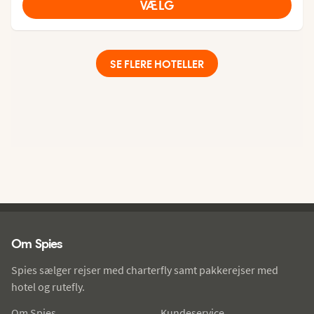
VÆLG
SE FLERE HOTELLER
Spies - sidefod
Om Spies
Spies sælger rejser med charterfly samt pakkerejser med
hotel og rutefly.
Om Spies
Kundeservice