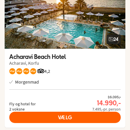
24
Acharavi Beach Hotel
Acharavi, Korfu
Bedømmelse fra Tripadvisor: 4.2 of 5
4,2
Morgenmad
16.395,-
14.990,-
Fly og hotel for
2 voksne
7.495,-pr. person
VÆLG