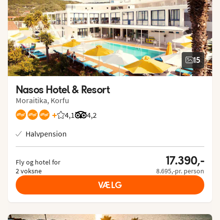
15
Nasos Hotel & Resort
Moraitika, Korfu
+
4,1
Bedømmelse fra Spies gæster: 4.148/5
Bedømmelse fra Tripadvisor: 4.2 of 5
4,2
Halvpension
17.390,-
Fly og hotel for
2 voksne
8.695,-pr. person
VÆLG