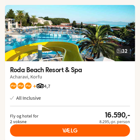
32
Roda Beach Resort & Spa
Acharavi, Korfu
+
Bedømmelse fra Tripadvisor: 4.7 of 5
4,7
All Inclusive
16.590,-
Fly og hotel for
2 voksne
8.295,-pr. person
VÆLG