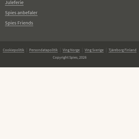
Juleferie
Spies anbefaler
Spies Friends
Cookiepolitik
Persondatapolitik
Ving Norge
Ving Sverige
Tjäreborg Finland
Copyright Spies, 2026