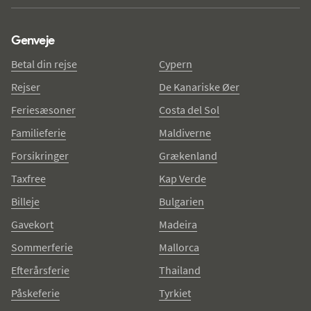
Genveje
Betal din rejse
Cypern
Rejser
De Kanariske Øer
Feriesæsoner
Costa del Sol
Familieferie
Maldiverne
Forsikringer
Grækenland
Taxfree
Kap Verde
Billeje
Bulgarien
Gavekort
Madeira
Sommerferie
Mallorca
Efterårsferie
Thailand
Påskeferie
Tyrkiet