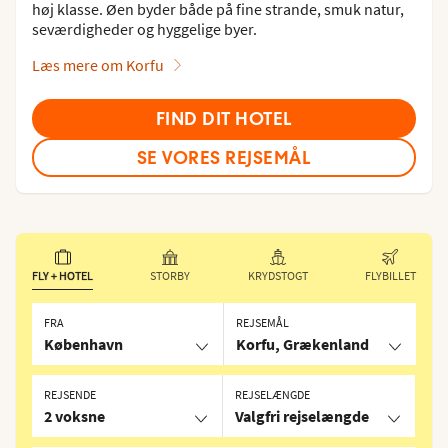
høj klasse. Øen byder både på fine strande, smuk natur,
seværdigheder og hyggelige byer.
Læs mere om Korfu
FIND DIT HOTEL
SE VORES REJSEMÅL
FLY + HOTEL
STORBY
KRYDSTOGT
FLYBILLET
FRA
REJSEMÅL
København
Korfu, Grækenland
REJSENDE
REJSELÆNGDE
2 voksne
Valgfri rejselængde