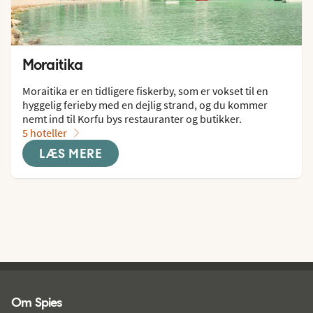
Moraitika
Moraitika er en tidligere fiskerby, som er vokset til en 
hyggelig ferieby med en dejlig strand, og du kommer 
nemt ind til Korfu bys restauranter og butikker.
5 hoteller
LÆS MERE
Spies - sidefod
Om Spies