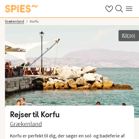
Se dine gemte h
Søg på spies.
Menu
Grækenland
Korfu
(
20
)
Vis billeder
Rejser til
Korfu
Grækenland
Korfu er perfekt til dig, der søger en sol- og badeferie af