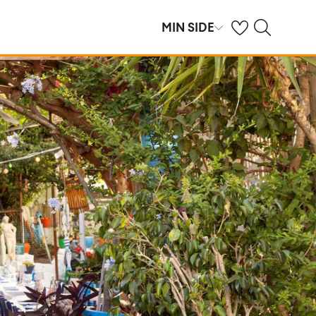
Se dine gemte hot
Søg på spies.dk
MIN SIDE