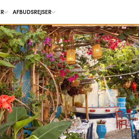
ER
AFBUDSREJSER