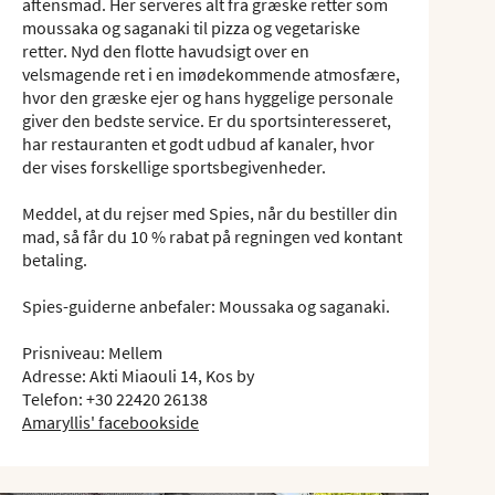
aftensmad. Her serveres alt fra græske retter som
moussaka og saganaki til pizza og vegetariske
retter. Nyd den flotte havudsigt over en
velsmagende ret i en imødekommende atmosfære,
hvor den græske ejer og hans hyggelige personale
giver den bedste service. Er du sportsinteresseret,
har restauranten et godt udbud af kanaler, hvor
der vises forskellige sportsbegivenheder.
Meddel, at du rejser med Spies, når du bestiller din
mad, så får du 10 % rabat på regningen ved kontant
betaling.
Spies-guiderne anbefaler: Moussaka og saganaki.
Prisniveau: Mellem
Adresse: Akti Miaouli 14, Kos by
Telefon: +30 22420 26138
Amaryllis' facebookside