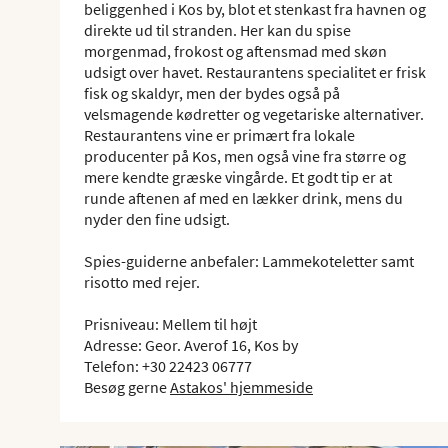
beliggenhed i Kos by, blot et stenkast fra havnen og
direkte ud til stranden. Her kan du spise
morgenmad, frokost og aftensmad med skøn
udsigt over havet. Restaurantens specialitet er frisk
fisk og skaldyr, men der bydes også på
velsmagende kødretter og vegetariske alternativer.
Restaurantens vine er primært fra lokale
producenter på Kos, men også vine fra større og
mere kendte græske vingårde. Et godt tip er at
runde aftenen af med en lækker drink, mens du
nyder den fine udsigt.
Spies-guiderne anbefaler: Lammekoteletter samt
risotto med rejer.
Prisniveau: Mellem til højt
Adresse: Geor. Averof 16, Kos by
Telefon: +30 22423 06777
Besøg gerne
Astakos' hjemmeside