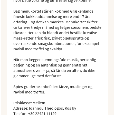
hvor både voksne og børn føler sig velkomne.
Bag menukortet står en kok med Grækenlands
fineste kokkeuddannelse og mere end 17 års
erfaring – og det kan mærkes. Menukortet skifter
cirka hver tredje måned og følger sæsonens bedste
råvarer. Her kan du blandt andet bestille kreative
meze-retter, frisk fisk, grillet blæksprutte og
overraskende smagskombinationer, for eksempel
ravioli med trøffel og skaldyr.
Når man lægger stemningsfuld musik, personlig
betjening og en autentisk og gennemtænkt
atmosfære oveni – ja, så får du en aften, du ikke
glemmer lige med det første.
Spies-guiderne anbefaler: Meze, muslinger og
ravioli med trøffel.
Prisklasse: Mellem
Adresse: Ioannou Theologos, Kos by
Telefon: +30 22421 11129