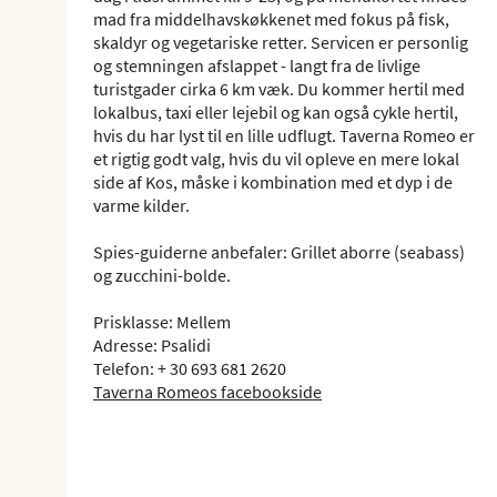
mad fra middelhavskøkkenet med fokus på fisk,
skaldyr og vegetariske retter. Servicen er personlig
og stemningen afslappet - langt fra de livlige
turistgader cirka 6 km væk. Du kommer hertil med
lokalbus, taxi eller lejebil og kan også cykle hertil,
hvis du har lyst til en lille udflugt. Taverna Romeo er
et rigtig godt valg, hvis du vil opleve en mere lokal
side af Kos, måske i kombination med et dyp i de
varme kilder.
Spies-guiderne anbefaler: Grillet aborre (seabass)
og zucchini-bolde.
Prisklasse: Mellem
Adresse: Psalidi
Telefon: + 30 693 681 2620
Taverna Romeos facebookside