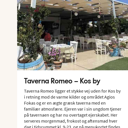
Taverna Romeo – Kos by
Taverna Romeo ligger et stykke vej uden for Kos by
i retning mod de varme kilder og området Agios
Fokas og er en ægte græsk taverna med en
familiær atmosfære. Ejeren var i sin ungdom tjener
på tavernaen og har nu overtaget ejerskabet. Her
serveres morgenmad, frokost og aftensmad hver
dag i tidsrummet kl. 9-23, og på menukortet findes