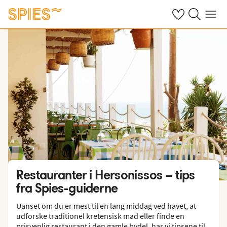
Se dine gemte h
Søg på spies.
Menu
Restauranter i Hersonissos – tips
fra Spies-guiderne
Uanset om du er mest til en lang middag ved havet, at
udforske traditionel kretensisk mad eller finde en
prisvenlig restaurant i den gamle bydel, har vi tipsene til