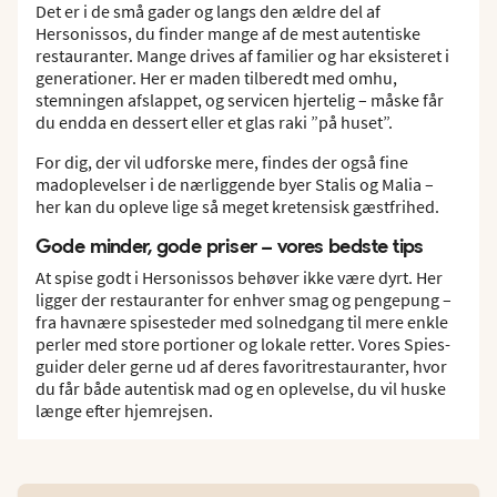
Det er i de små gader og langs den ældre del af
Hersonissos, du finder mange af de mest autentiske
restauranter. Mange drives af familier og har eksisteret i
generationer. Her er maden tilberedt med omhu,
stemningen afslappet, og servicen hjertelig – måske får
du endda en dessert eller et glas raki ”på huset”.
For dig, der vil udforske mere, findes der også fine
madoplevelser i de nærliggende byer Stalis og Malia –
her kan du opleve lige så meget kretensisk gæstfrihed.
Gode minder, gode priser – vores bedste tips
At spise godt i Hersonissos behøver ikke være dyrt. Her
ligger der restauranter for enhver smag og pengepung –
fra havnære spisesteder med solnedgang til mere enkle
perler med store portioner og lokale retter. Vores Spies-
guider deler gerne ud af deres favoritrestauranter, hvor
du får både autentisk mad og en oplevelse, du vil huske
længe efter hjemrejsen.