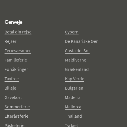
Genveje
Betal din rejse
Cypern
Rejser
De Kanariske Øer
Feriesæsoner
Costa del Sol
Familieferie
Maldiverne
Forsikringer
Grækenland
Taxfree
Kap Verde
Billeje
Bulgarien
Gavekort
Madeira
Sommerferie
Mallorca
Efterårsferie
Thailand
Påskeferie
Tyrkiet