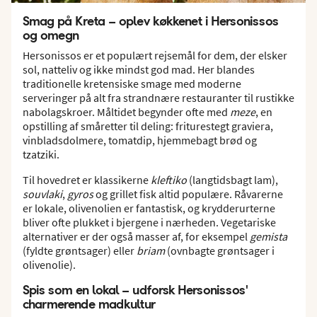
Smag på Kreta – oplev køkkenet i Hersonissos
og omegn
Hersonissos er et populært rejsemål for dem, der elsker
sol, natteliv og ikke mindst god mad. Her blandes
traditionelle kretensiske smage med moderne
serveringer på alt fra strandnære restauranter til rustikke
nabolagskroer. Måltidet begynder ofte med
meze
, en
opstilling af småretter til deling: friturestegt graviera,
vinbladsdolmere, tomatdip, hjemmebagt brød og
tzatziki.
Til hovedret er klassikerne
kleftiko
(langtidsbagt lam),
souvlaki
,
gyros
og grillet fisk altid populære. Råvarerne
er lokale, olivenolien er fantastisk, og krydderurterne
bliver ofte plukket i bjergene i nærheden. Vegetariske
alternativer er der også masser af, for eksempel
gemista
(fyldte grøntsager) eller
briam
(ovnbagte grøntsager i
olivenolie).
Spis som en lokal – udforsk Hersonissos'
charmerende madkultur