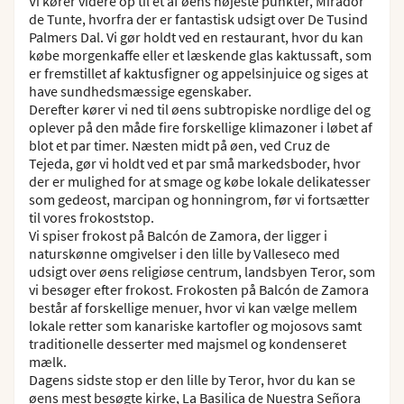
Vi kører videre op til et af øens højeste punkter, Mirador
de Tunte, hvorfra der er fantastisk udsigt over De Tusind
Palmers Dal. Vi gør holdt ved en restaurant, hvor du kan
købe morgenkaffe eller et læskende glas kaktussaft, som
er fremstillet af kaktusfigner og appelsinjuice og siges at
have sundhedsmæssige egenskaber.
Derefter kører vi ned til øens subtropiske nordlige del og
oplever på den måde fire forskellige klimazoner i løbet af
blot et par timer. Næsten midt på øen, ved Cruz de
Tejeda, gør vi holdt ved et par små markedsboder, hvor
der er mulighed for at smage og købe lokale delikatesser
som gedeost, marcipan og honningrom, før vi fortsætter
til vores frokoststop.
Vi spiser frokost på Balcón de Zamora, der ligger i
naturskønne omgivelser i den lille by Valleseco med
udsigt over øens religiøse centrum, landsbyen Teror, som
vi besøger efter frokost. Frokosten på Balcón de Zamora
består af forskellige menuer, hvor vi kan vælge mellem
lokale retter som kanariske kartofler og mojosovs samt
traditionelle desserter med majsmel og kondenseret
mælk.
Dagens sidste stop er den lille by Teror, hvor du kan se
øens mest besøgte kirke, La Basilica de Nuestra Señora