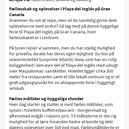
Fællesskab og oplevelser i Playa del Inglés på Gran
Canaria
Drømmer du om at rejse, men vil du samtidig gerne dele
oplevelserne med andre? Så tag med på denne hyggelige
ferie til Playa del Inglés på Gran Canaria, hvor
fællesskabet er i centrum.
På turen rejser vi sammen, men du har stadig mulighed
for privatliv, da alle har deres egen lejlighed. Du bor på
voksenhotellet Sunprime Atlantic View, som har en rolig
beliggenhed i den øvre del af Playa del Inglés med udsigt
over Maspalomas' sandklitter. Hotellet ligger cirka 300
meter fra restauranter samt et lille lokalt centrum og er et
godt udgangspunkt for en afslappende ferie i hyggeligt
selskab.
Fælles måltider og hyggelige stunder
Hver dag starter og slutter vi med fælles måltider, som
spises i hotellets buffetrestaurant - morgenmad og
aftensmad indgår i rejsens pris. Til måltiderne er der rig
mulighed for at lære hinanden bedre at kende og dele
dagens oplevelser over lidt god mad. Fællesmåltiderne er