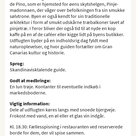
de Pino, som er hjemsted for øens skytshelgen, Pinje-
madonnaen, der våger over befolkningen fra sin smukke
sølvtrone. Byen er også kendt for sin traditionelle
arkitektur i form af smukt udskårne træbalkoner lavet af
pinjetræ. I Teror bliver der også tid til at nyde en kop
kaffe på en af de caféer eller kigge lidt på byens butikker.
Udflugten byder på en indholdsrig dag fyldt med
naturoplevelser, og hvor guiden fortæller om Gran
Canarias kultur og historie.
Sprog:
Skandinavisktalende guide.
Godt at medbringe:
En lun trøje. Kontanter til eventuelle indkøb i
markedsboderne.
Vigtig information:
Dele af udflugten køres langs med snoede bjergveje.
Frokost med vand, en øl eller et glas vin indgår.
Kl. 18.30: Fællesspisning i restauranten ved reserverede
borde for dem, der vil spise sammen.