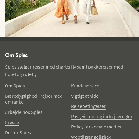
Spies - sidefod
Om Spies
Spies sælger rejser med charterfly samt pakkerejser med
hotel og rutefly.
Om Spies
Kundeservice
Bæredygtighed - rejser med
Vigtigt at vide
omtanke
Rejsebetingelser
Arbejde hos Spies
Pas-, visum- og indrejseregler
Presse
Policy for sociale medier
Derfor Spies
Webtilgængelighed