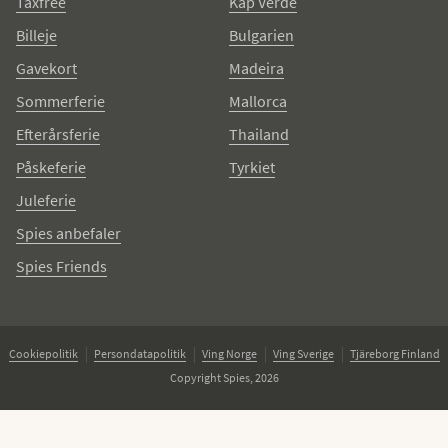
Taxfree
Kap Verde
Billeje
Bulgarien
Gavekort
Madeira
Sommerferie
Mallorca
Efterårsferie
Thailand
Påskeferie
Tyrkiet
Juleferie
Spies anbefaler
Spies Friends
Cookiepolitik
Persondatapolitik
Ving Norge
Ving Sverige
Tjäreborg Finland
Copyright Spies, 2026