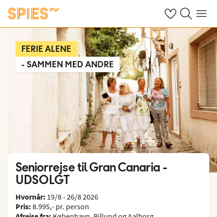
Se dine gemte h
Søg på spies.
Menu
FERIE ALENE
- SAMMEN MED ANDRE
Seniorrejse til Gran Canaria -
UDSOLGT
Hvornår:
19/8 - 26/8 2026
Pris:
8.995,- pr. person
Afrejse fra:
København, Billund og Aalborg