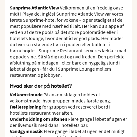
Sunprime Atlantic View
Velkommen til en fredelig oase
midt i Playa del Inglés! Sunprime Atlantic View var vores
første Sunprime-hotel for voksne – og er stadig et af de
mest populære med nærhed til alt. Her kan du slappe af
ved en af de tre pools på det store poolområde eller i
hotellets lounge, hvor der altid er god plads. Her møder
du hverken støjende børn i poolen eller buffeter i
børnehøjde: I Sunprime Restaurant serveres lækker mad
og gode vine. Så slå dig ned og nyd freden! Den perfekte
afslutning på middagen - eller bare en hyggelig stund i
løbet af dagen - får du i Sunprime Lounge mellem
restauranten og lobbyen.
Hvad sker der på hotellet?
Velkomstmøde
På ankomstdagen holdes et
velkomstmøde, hvor gruppen mødes første gang.
Fællesspisning
for gruppen ved reserveret bord i
hotellets restaurant hver aften.
Underholdning om aftenen
Flere gange i løbet af ugen er
der livemusik med dans i hotellets bar.
Vandgymnastik
Flere gange i løbet af ugen er det muligt