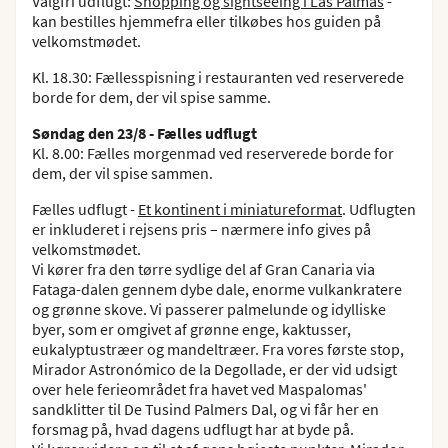
Valgfri udflugt:
Shopping og sightseeing i Las Palmas
-
kan bestilles hjemmefra eller tilkøbes hos guiden på
velkomstmødet.
Kl. 18.30: Fællesspisning i restauranten ved reserverede
borde for dem, der vil spise samme.
Søndag den 23/8 - Fælles udflugt
Kl. 8.00: Fælles morgenmad ved reserverede borde for
dem, der vil spise sammen.
Fælles udflugt -
Et kontinent i miniatureformat
. Udflugten
er inkluderet i rejsens pris – nærmere info gives på
velkomstmødet.
Vi kører fra den tørre sydlige del af Gran Canaria via
Fataga-dalen gennem dybe dale, enorme vulkankratere
og grønne skove. Vi passerer palmelunde og idylliske
byer, som er omgivet af grønne enge, kaktusser,
eukalyptustræer og mandeltræer. Fra vores første stop,
Mirador Astronómico de la Degollade, er der vid udsigt
over hele ferieområdet fra havet ved Maspalomas'
sandklitter til De Tusind Palmers Dal, og vi får her en
forsmag på, hvad dagens udflugt har at byde på.