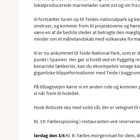
lokalproducerede marmelader samt ost og vin fra d
Vi fortsætter turen op til Teides nationalpark og k
vindruer, og kommer frem til pinjeskovene og hører
være en af de bedste steder at betragte den mægtige
minder om et månelandskab med vulkanske formatio
Vi er nu ankommet til Teide National Park, som er
punkt i Spanien. Her gør vi holdt ved en hyggelig r
kanariske lækkerier, kan du eksempelvis smage kar
gigantiske klippeformationer med Teide i baggrund
På tilbagevejen kører vi en anden rute og kommer 
vi når frem til hotellet.
Husk Robuste sko med solid sål, der er velegnet til
Kl. 19: Fællesspisning i restauranten ved reservere
lørdag den 3/4
Kl. 8: Fælles morgenmad for dem, de