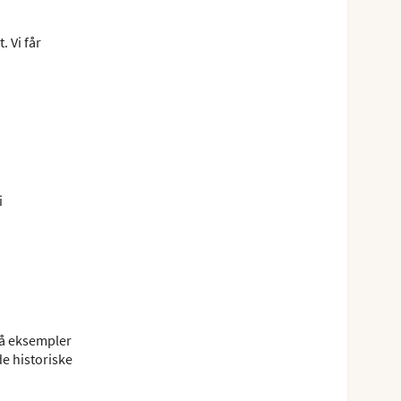
 Vi får
i
på eksempler
de historiske