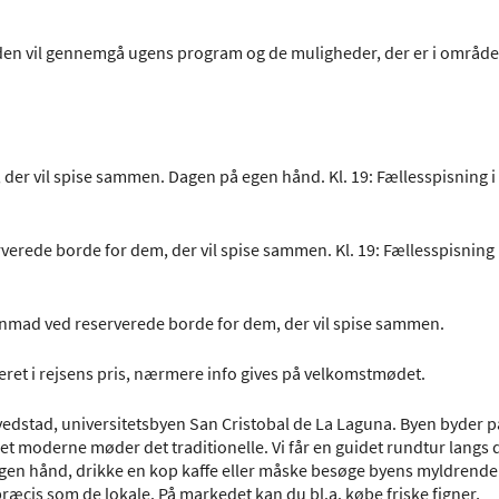
den vil gennemgå ugens program og de muligheder, der er i området.
der vil spise sammen. Dagen på egen hånd. Kl. 19: Fællesspisning i
erede borde for dem, der vil spise sammen. Kl. 19: Fællesspisning 
enmad ved reserverede borde for dem, der vil spise sammen.
eret i rejsens pris, nærmere info gives på velkomstmødet.
ovedstad, universitetsbyen San Cristobal de La Laguna. Byen byder 
det moderne møder det traditionelle. Vi får en guidet rundtur langs 
på egen hånd, drikke en kop kaffe eller måske besøge byens myldrende
æcis som de lokale. På markedet kan du bl.a. købe friske figner,