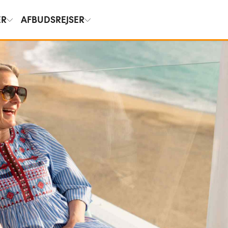
ER
AFBUDSREJSER