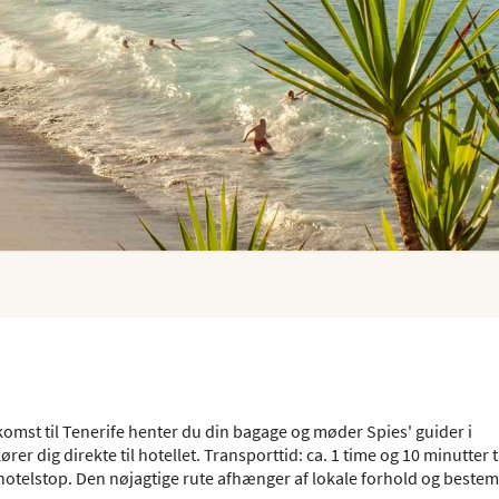
komst til Tenerife henter du din bagage og møder Spies' guider i
rer dig direkte til hotellet. Transporttid: ca. 1 time og 10 minutter t
al hotelstop. Den nøjagtige rute afhænger af lokale forhold og best