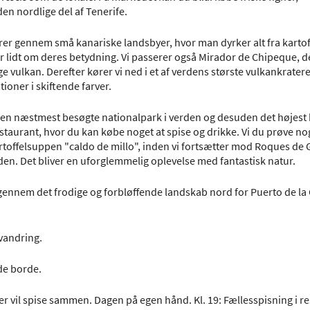
en nordlige del af Tenerife.
ører gennem små kanariske landsbyer, hvor man dyrker alt fra kartofl
 lidt om deres betydning. Vi passerer også Mirador de Chipeque, de
 vulkan. Derefter kører vi ned i et af verdens største vulkankrater
ner i skiftende farver.
 den næstmest besøgte nationalpark i verden og desuden det højest
estaurant, hvor du kan købe noget at spise og drikke. Vi du prøve no
toffelsuppen "caldo de millo", inden vi fortsætter mod Roques de 
en. Det bliver en uforglemmelig oplevelse med fantastisk natur.
gennem det frodige og forbløffende landskab nord for Puerto de la 
 vandring.
de borde.
r vil spise sammen. Dagen på egen hånd. Kl. 19: Fællesspisning i r