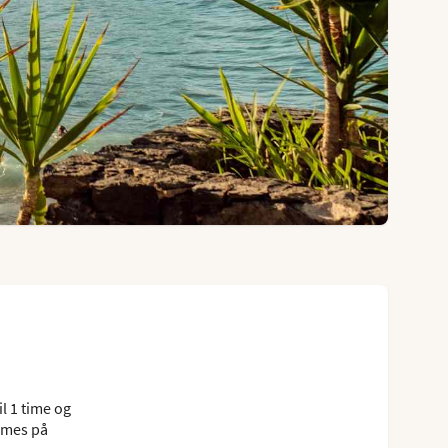
il 1 time og
emmes på