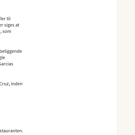
er til
r siges at
e, som
 beliggende
gle
Garcias
Cruz, inden
estauranten.