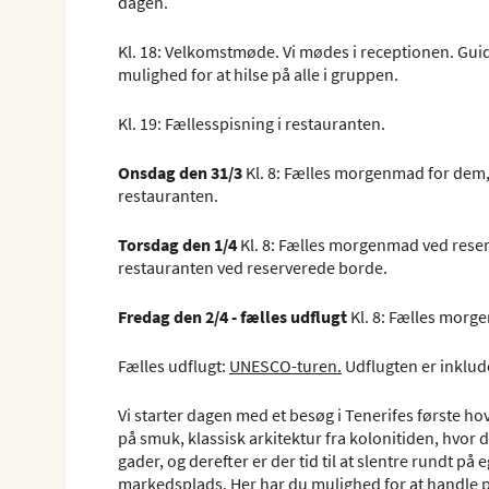
dagen.
Kl. 18: Velkomstmøde. Vi mødes i receptionen. Gui
mulighed for at hilse på alle i gruppen.
Kl. 19: Fællesspisning i restauranten.
Onsdag den 31/3
Kl. 8: Fælles morgenmad for dem, 
restauranten.
Torsdag den 1/4
Kl. 8: Fælles morgenmad ved reserv
restauranten ved reserverede borde.
Fredag den 2/4 - fælles udflugt
Kl. 8: Fælles morg
Fælles udflugt:
UNESCO-turen.
Udflugten er inklud
Vi starter dagen med et besøg i Tenerifes første h
på smuk, klassisk arkitektur fra kolonitiden, hvor 
gader, og derefter er der tid til at slentre rundt 
markedsplads. Her har du mulighed for at handle pr