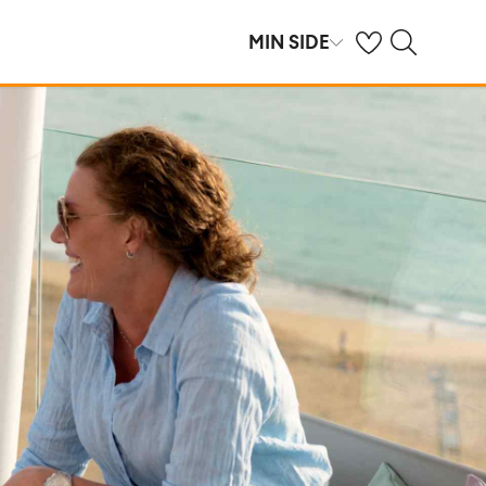
Se dine gemte hot
Søg på spies.dk
MIN SIDE