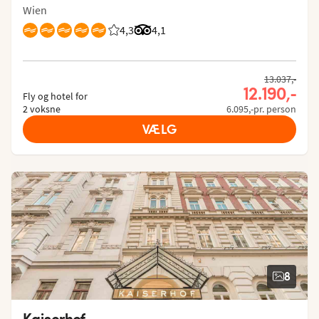
Wien
4,3
Bedømmelse fra Spies gæster: 4.295/5
Bedømmelse fra Tripadvisor: 4.1 of
4,1
13.037,-
12.190,-
Fly og hotel for
2 voksne
6.095,-pr. person
VÆLG
8
Kaiserhof