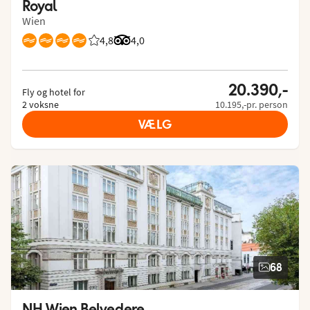
Royal
Wien
4,8
Bedømmelse fra Spies gæster: 4.8/5
Bedømmelse fra Tripadvisor: 4 of 5
4,0
20.390,-
Fly og hotel for
2 voksne
10.195,-pr. person
VÆLG
68
NH Wien Belvedere