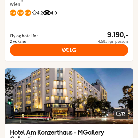
Wien
4,2
Bedømmelse fra Spies gæster: 4.167/5
Bedømmelse fra Tripadvisor: 4 of 5
4,0
9.190,-
Fly og hotel for
2 voksne
4.595,-pr. person
VÆLG
13
Hotel Am Konzerthaus - MGallery 