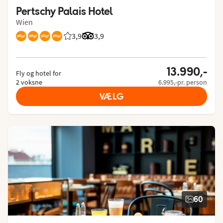
Pertschy Palais Hotel
Wien
3,9
Bedømmelse fra Spies gæster: 3.941/5
Bedømmelse fra Tripadvisor: 3.9 of 5
3,9
13.990,-
Fly og hotel for
2 voksne
6.995,-pr. person
VÆLG
60