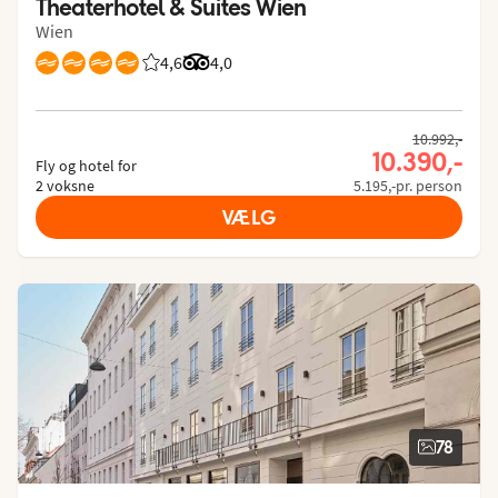
Theaterhotel & Suites Wien
Wien
4,6
Bedømmelse fra Spies gæster: 4.6/5
Bedømmelse fra Tripadvisor: 4 of 5
4,0
10.992,-
10.390,-
Fly og hotel for
2 voksne
5.195,-pr. person
VÆLG
78