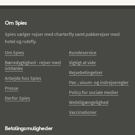
Spies - sidefod
Om Spies
Spies sælger rejser med charterfly samt pakkerejser med
hotel og rutefly.
Om Spies
Kundeservice
Bæredygtighed - rejser med
Vigtigt at vide
omtanke
Rejsebetingelser
Arbejde hos Spies
Pas-, visum- og indrejseregler
Presse
Policy for sociale medier
Derfor Spies
Webtilgængelighed
Vaccinationer
Betalingsmuligheder