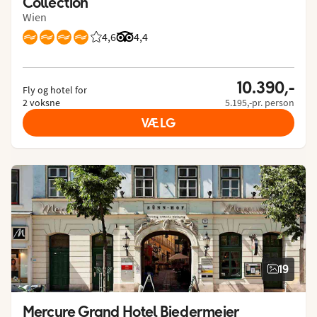
Collection
Wien
4,6
Bedømmelse fra Spies gæster: 4.636/5
Bedømmelse fra Tripadvisor: 4.4 of 5
4,4
10.390,-
Fly og hotel for
2 voksne
5.195,-pr. person
VÆLG
19
Mercure Grand Hotel Biedermeier