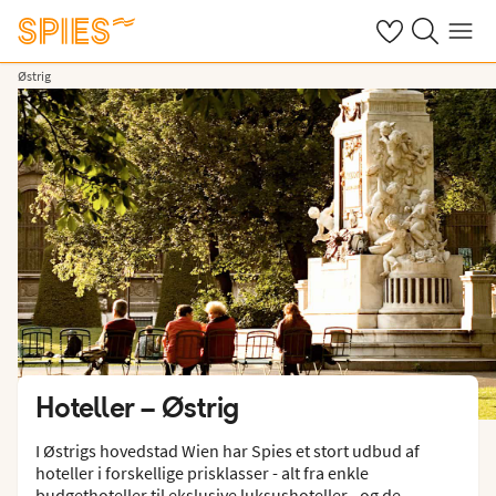
Se dine gemte h
Søg på spies.
Menu
Østrig
Hoteller –
Østrig
I Østrigs hovedstad Wien har Spies et stort udbud af
hoteller i forskellige prisklasser - alt fra enkle
budgethoteller til ekslusive luksushoteller - og de