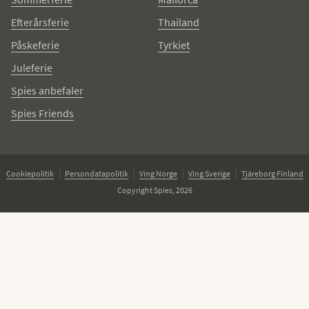
Efterårsferie
Thailand
Påskeferie
Tyrkiet
Juleferie
Spies anbefaler
Spies Friends
Cookiepolitik
Persondatapolitik
Ving Norge
Ving Sverige
Tjäreborg Finland
Copyright Spies, 2026