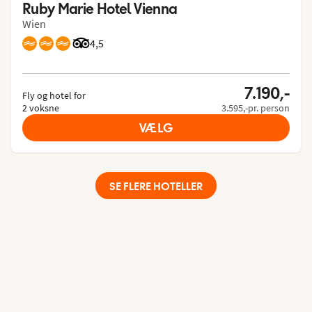
Ruby Marie Hotel Vienna
Wien
Bedømmelse fra Tripadvisor: 4.5 of 5
4,5
7.190,-
Fly og hotel for
2 voksne
3.595,-pr. person
VÆLG
SE FLERE HOTELLER