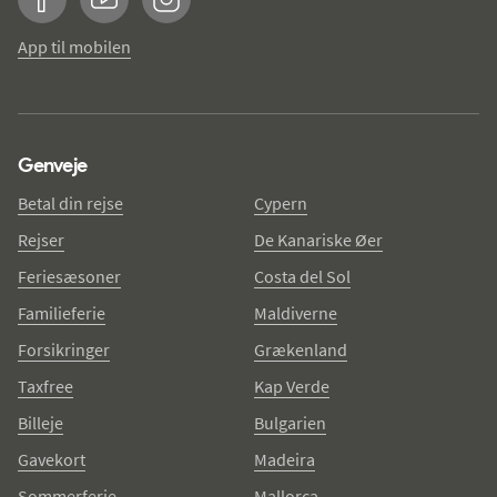
Facebook
YouTube
Instagram
App til mobilen
Genveje
Betal din rejse
Cypern
Rejser
De Kanariske Øer
Feriesæsoner
Costa del Sol
Familieferie
Maldiverne
Forsikringer
Grækenland
Taxfree
Kap Verde
Billeje
Bulgarien
Gavekort
Madeira
Sommerferie
Mallorca