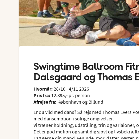
Swingtime Ballroom Fit
Dalsgaard og Thomas E
Hvornår:
28/10 - 4/11 2026
Pris fra:
12.895,- pr. person
Afrejse fra:
København og Billund
Er du vild med dans? Så rejs med Thomas Evers Pou
med dansemotion i solrige omgivelser.
Vi træner holdning, udstråling, trin og variaioner, og
Det er god motion og samtidig sjovt og livsbekræft
Tag gerne din mand, veninde, mor, datter, søster, 