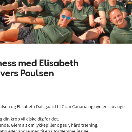
ness med Elisabeth
vers Poulsen
lsen og Elisabeth Dalsgaard til Gran Canaria og nyd en sjov uge
 din krop vil elske dig for det.
ende. Glem alt om lykkepiller og sur, hård træning.
nabo eller andre med til en uforglemmelig uge.