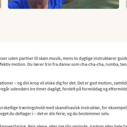
er uden partner til skøn musik, mens to dygtige instruktører guid
ektiv motion. Du lærer trin fra danse som cha-cha-cha, rumba, tan
tioner – og din krop vil elske dig for det. Det er god motion, samti
regår udendørs tre timer dagligt, fordelt på formiddag og eftermid
å forskellige træningshold med skandinavisk instruktør, for eksempel
meget du deltager i – det er din ferie, og du bestemmer selv.
nseerfaring. Rejs alene, eller tag din veninde, partner eller hele f