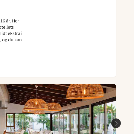
16 år. Her
otellets
idt ekstra i
, og du kan