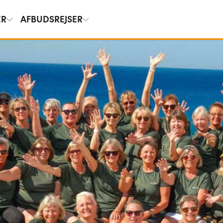
ER
AFBUDSREJSER