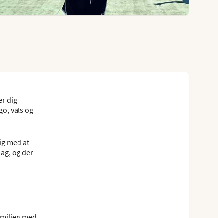
er dig
go, vals og
dig med at
dag, og der
amilien med.