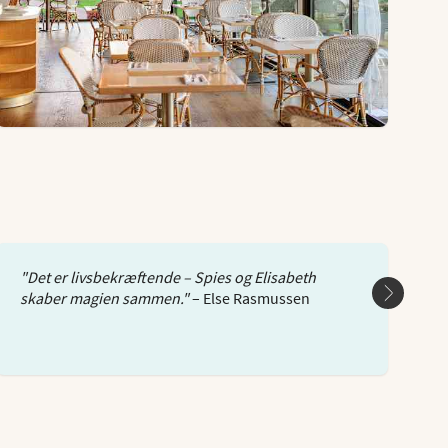
"Det er livsbekræftende – Spies og Elisabeth
"
skaber magien sammen."
– Else Rasmussen
u
M