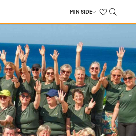
Se dine gemte hot
Søg på spies.dk
MIN SIDE