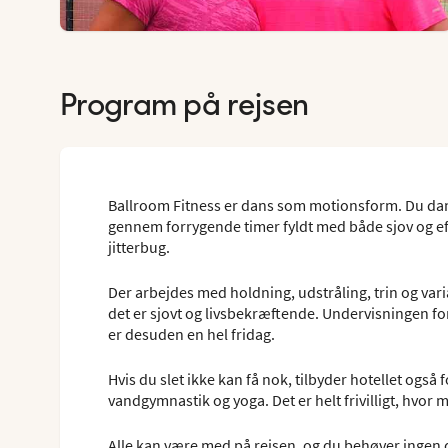
Program på rejsen
Ballroom Fitness er dans som motionsform. Du dans
gennem forrygende timer fyldt med både sjov og eff
jitterbug.
Der arbejdes med holdning, udstråling, trin og varia
det er sjovt og livsbekræftende. Undervisningen fo
er desuden en hel fridag.
Hvis du slet ikke kan få nok, tilbyder hotellet ogs
vandgymnastik og yoga. Det er helt frivilligt, hvor 
Alle kan være med på rejsen, og du behøver ingen da