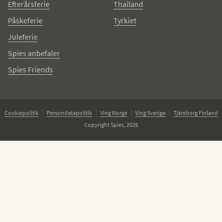
Efterårsferie
Thailand
Påskeferie
Tyrkiet
Juleferie
Spies anbefaler
Spies Friends
Cookiepolitik
Persondatapolitik
Ving Norge
Ving Sverige
Tjäreborg Finland
Copyright Spies, 2026