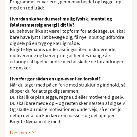
Programmet er varieret, gennemarbejdet og bygget op
med en rød tråd:
Hvordan skaber du mest mulig fysisk, mental og
følelsesmæssig energi i dit liv?
Du behøver ikke at være i topform for at deltage. Du skal
bare have lyst til at bevæge dig, få nye input og udfordre
dig selv på en tryg og kærlig måde.
Birgitte Nymanns undervisningsstil er inkluderende,
motiverende og bærer præg af hendes mange års
erfaring i at hjælpe andre med at skabe de forandringer
de ønsker.
Hvorfor gør sådan en uge-event en forskel?
Når du tager med på en ferie med struktur og indhold, så
slipper du for at tage dig sammen.
Du skal ikke planlægge, regne ud eller motivere dig selv.
Du skal bare møde op – og resten sker næsten af sig selv.
Og skulle du miste motivationen undervejs, så er det jo
netop der at du kan lære en masse – og det hjælper
Birgitte Nymann dig med.
Læs mere