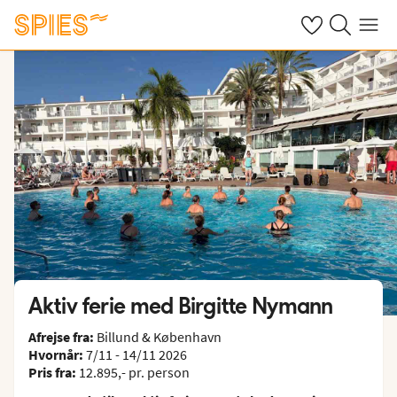
Se dine gemte h
Søg på spies.
Menu
Aktiv ferie med Birgitte Nymann
Afrejse fra:
Billund & København
Hvornår:
7/11 - 14/11 2026
Pris fra:
12.895,- pr. person