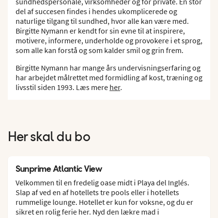
sundhedspersonale, virksomheder og for private. En stor
del af succesen findes i hendes ukomplicerede og
naturlige tilgang til sundhed, hvor alle kan være med.
Birgitte Nymann er kendt for sin evne til at inspirere,
motivere, informere, underholde og provokere i et sprog,
som alle kan forstå og som kalder smil og grin frem.
Birgitte Nymann har mange års undervisningserfaring og
har arbejdet målrettet med formidling af kost, træning og
livsstil siden 1993. Læs mere
her
.
Her skal du bo
Sunprime Atlantic View
Velkommen til en fredelig oase midt i Playa del Inglés.
Slap af ved en af hotellets tre pools eller i hotellets
rummelige lounge. Hotellet er kun for voksne, og du er
sikret en rolig ferie her. Nyd den lækre mad i