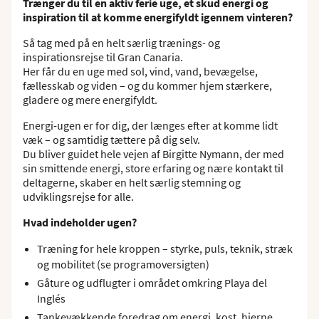
Trænger du til en aktiv ferie uge, et skud energi og
inspiration til at komme energifyldt igennem vinteren?
Så tag med på en helt særlig trænings- og
inspirationsrejse til Gran Canaria.
Her får du en uge med sol, vind, vand, bevægelse,
fællesskab og viden – og du kommer hjem stærkere,
gladere og mere energifyldt.
Energi-ugen er for dig, der længes efter at komme lidt
væk – og samtidig tættere på dig selv.
Du bliver guidet hele vejen af Birgitte Nymann, der med
sin smittende energi, store erfaring og nære kontakt til
deltagerne, skaber en helt særlig stemning og
udviklingsrejse for alle.
Hvad indeholder ugen?
Træning for hele kroppen – styrke, puls, teknik, stræk
og mobilitet (se programoversigten)
Gåture og udflugter i området omkring Playa del
Inglés
Tankevækkende foredrag om energi, kost, hjerne,