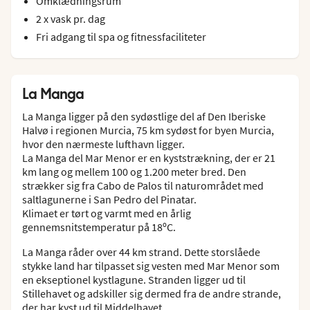
Omklædningsrum
2 x vask pr. dag
Fri adgang til spa og fitnessfaciliteter
La Manga
La Manga ligger på den sydøstlige del af Den Iberiske
Halvø i regionen Murcia, 75 km sydøst for byen Murcia,
hvor den nærmeste lufthavn ligger.
La Manga del Mar Menor er en kyststrækning, der er 21
km lang og mellem 100 og 1.200 meter bred. Den
strækker sig fra Cabo de Palos til naturområdet med
saltlagunerne i San Pedro del Pinatar.
Klimaet er tørt og varmt med en årlig
gennemsnitstemperatur på 18ºC.
La Manga råder over 44 km strand. Dette storslåede
stykke land har tilpasset sig vesten med Mar Menor som
en ekseptionel kystlagune. Stranden ligger ud til
Stillehavet og adskiller sig dermed fra de andre strande,
der har kyst ud til Middelhavet.