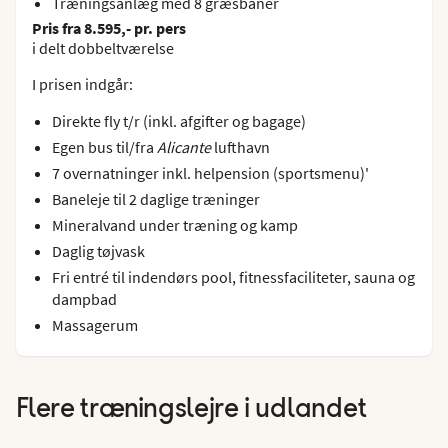
Træningsanlæg med 8 græsbaner
Pris fra 8.595,- pr. pers
i delt dobbeltværelse
I prisen indgår:
Direkte fly t/r (inkl. afgifter og bagage)
Egen bus til/fra
Alicante
lufthavn
7 overnatninger inkl. helpension (sportsmenu)'
Baneleje til 2 daglige træninger
Mineralvand under træning og kamp
Daglig tøjvask
Fri entré til indendørs pool, fitnessfaciliteter, sauna og
dampbad
Massagerum
Flere træningslejre i udlandet