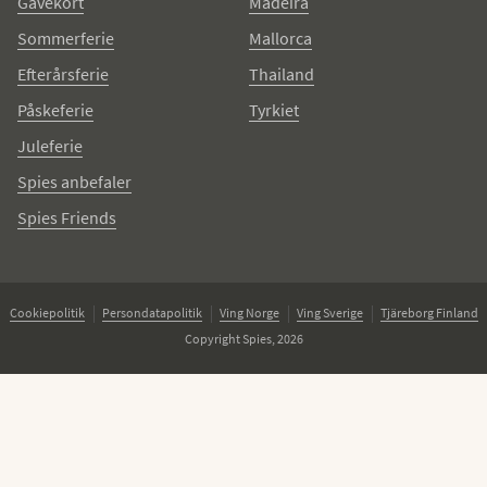
Gavekort
Madeira
Sommerferie
Mallorca
Efterårsferie
Thailand
Påskeferie
Tyrkiet
Juleferie
Spies anbefaler
Spies Friends
Cookiepolitik
Persondatapolitik
Ving Norge
Ving Sverige
Tjäreborg Finland
Copyright Spies, 2026