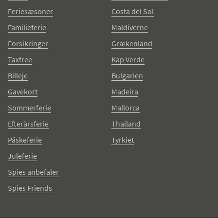
Feriesæsoner
Costa del Sol
Familieferie
Maldiverne
Forsikringer
Grækenland
Taxfree
Kap Verde
Billeje
Bulgarien
Gavekort
Madeira
Sommerferie
Mallorca
Efterårsferie
Thailand
Påskeferie
Tyrkiet
Juleferie
Spies anbefaler
Spies Friends