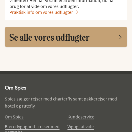
vi hentet? Her har vi samlet al den information, du har
brug for at vide om vores udflugter.
Praktisk info om vores udflugter
Se alle vores udflugter
Spies - sidefod
Om Spies
Spies sælger rejser med charterfly samt pakkerejser med
hotel og rutefly.
Om Spies
Kundeservice
Bæredygtighed - rejser med
Vigtigt at vide