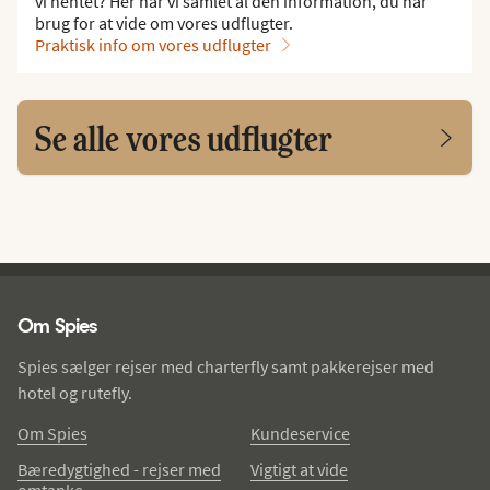
vi hentet? Her har vi samlet al den information, du har
brug for at vide om vores udflugter.
Praktisk info om vores udflugter
Se alle vores udflugter
Spies - sidefod
Om Spies
Spies sælger rejser med charterfly samt pakkerejser med
hotel og rutefly.
Om Spies
Kundeservice
Bæredygtighed - rejser med
Vigtigt at vide