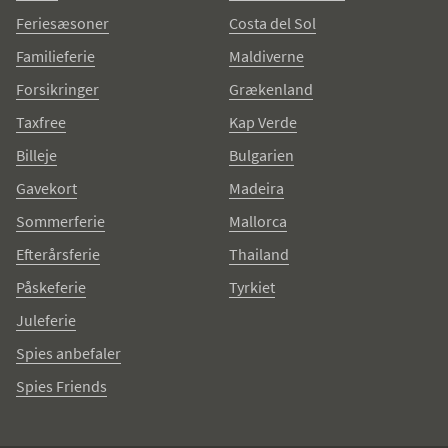
Feriesæsoner
Costa del Sol
Familieferie
Maldiverne
Forsikringer
Grækenland
Taxfree
Kap Verde
Billeje
Bulgarien
Gavekort
Madeira
Sommerferie
Mallorca
Efterårsferie
Thailand
Påskeferie
Tyrkiet
Juleferie
Spies anbefaler
Spies Friends