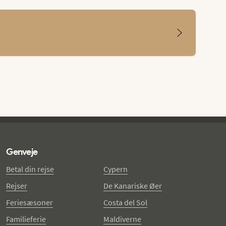
Genveje
Betal din rejse
Cypern
Rejser
De Kanariske Øer
Feriesæsoner
Costa del Sol
Familieferie
Maldiverne