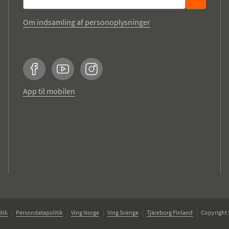
Om indsamling af personoplysninger
Facebook
YouTube
Instagram
App til mobilen
tik
Persondatapolitik
Ving Norge
Ving Sverige
Tjäreborg Finland
Copyright 