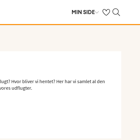
Se dine gemte hot
Søg på spies.dk
MIN SIDE
ugt? Hvor bliver vi hentet? Her har vi samlet al den
vores udflugter.