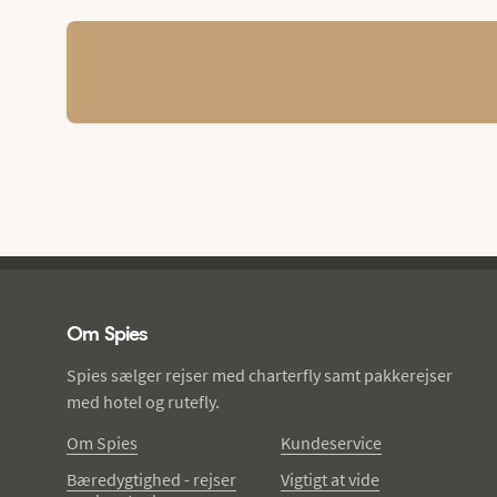
Spies - sidefod
Om Spies
Spies sælger rejser med charterfly samt pakkerejser
med hotel og rutefly.
Om Spies
Kundeservice
Bæredygtighed - rejser
Vigtigt at vide