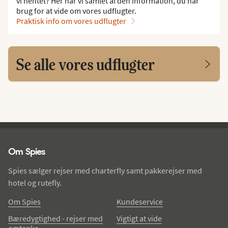
vi hentet? Her har vi samlet al den information, du har
brug for at vide om vores udflugter.
Praktisk info om vores udflugter
Se alle vores udflugter
Spies - sidefod
Om Spies
Spies sælger rejser med charterfly samt pakkerejser med
hotel og rutefly.
Om Spies
Kundeservice
Bæredygtighed - rejser med
Vigtigt at vide