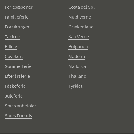
Feriesæsoner
Costa del Sol
Familieferie
Maldiverne
Forsikringer
Grækenland
Taxfree
Kap Verde
Billeje
Bulgarien
Gavekort
Madeira
Sommerferie
Mallorca
Efterårsferie
Thailand
Påskeferie
Tyrkiet
Juleferie
Spies anbefaler
Spies Friends