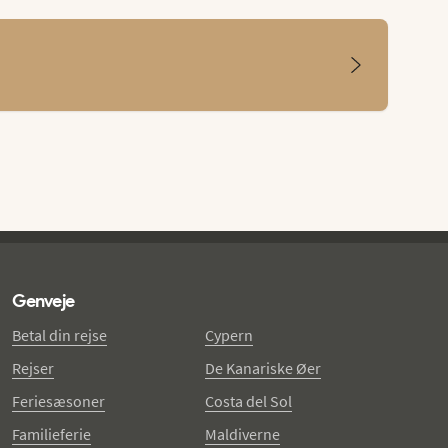
Genveje
Betal din rejse
Cypern
Rejser
De Kanariske Øer
Feriesæsoner
Costa del Sol
Familieferie
Maldiverne