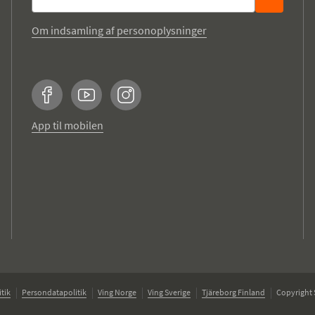
Om indsamling af personoplysninger
Facebook
YouTube
Instagram
App til mobilen
tik
Persondatapolitik
Ving Norge
Ving Sverige
Tjäreborg Finland
Copyright 