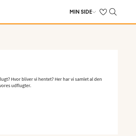
Se dine gemte hot
Søg på spies.dk
MIN SIDE
ugt? Hvor bliver vi hentet? Her har vi samlet al den
vores udflugter.