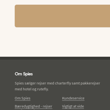
Spies - sidefod
Om Spies
Spies sælger rejser med charterfly samt pakkerejser
med hotel og rutefly.
Om Spies
Kundeservice
Bæredygtighed - rejser
Vigtigt at vide