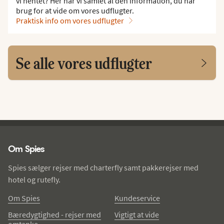
vi hentet? Her har vi samlet al den information, du har
brug for at vide om vores udflugter.
Praktisk info om vores udflugter
Se alle vores udflugter
Spies - sidefod
Om Spies
Spies sælger rejser med charterfly samt pakkerejser med
hotel og rutefly.
Om Spies
Kundeservice
Bæredygtighed - rejser med
Vigtigt at vide