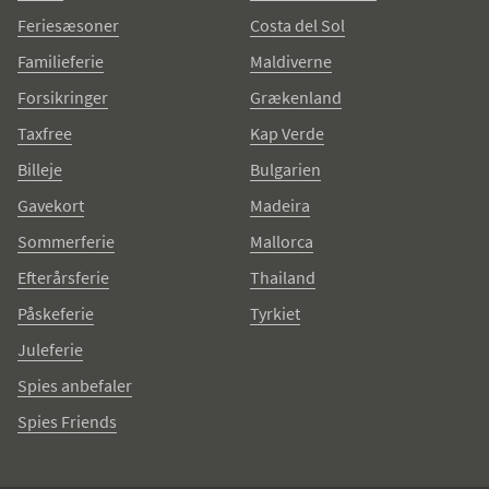
Feriesæsoner
Costa del Sol
Familieferie
Maldiverne
Forsikringer
Grækenland
Taxfree
Kap Verde
Billeje
Bulgarien
Gavekort
Madeira
Sommerferie
Mallorca
Efterårsferie
Thailand
Påskeferie
Tyrkiet
Juleferie
Spies anbefaler
Spies Friends