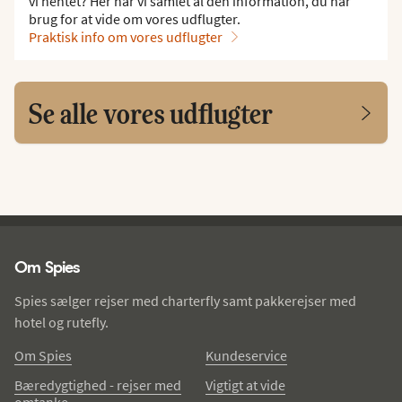
vi hentet? Her har vi samlet al den information, du har
brug for at vide om vores udflugter.
Praktisk info om vores udflugter
Se alle vores udflugter
Spies - sidefod
Om Spies
Spies sælger rejser med charterfly samt pakkerejser med
hotel og rutefly.
Om Spies
Kundeservice
Bæredygtighed - rejser med
Vigtigt at vide