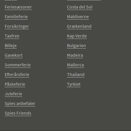
Feriesæsoner
Costa del Sol
Familieferie
Maldiverne
Forsikringer
Grækenland
Taxfree
Kap Verde
Billeje
Bulgarien
Gavekort
Madeira
Sommerferie
Mallorca
Efterårsferie
Thailand
Påskeferie
Tyrkiet
Juleferie
Spies anbefaler
Spies Friends