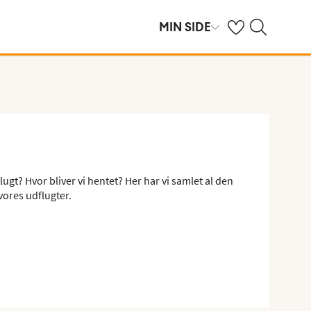
Se dine gemte hot
Søg på spies.dk
MIN SIDE
ugt? Hvor bliver vi hentet? Her har vi samlet al den
vores udflugter.