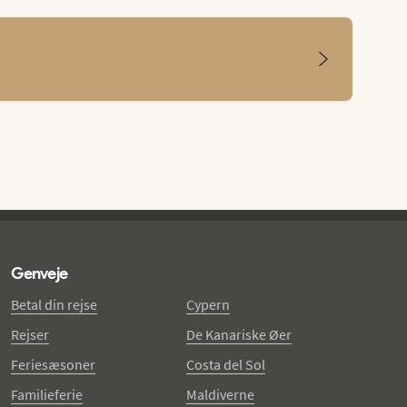
Genveje
Betal din rejse
Cypern
Rejser
De Kanariske Øer
Feriesæsoner
Costa del Sol
Familieferie
Maldiverne