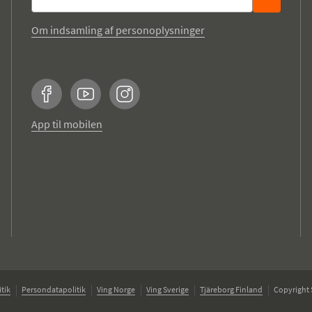
Om indsamling af personoplysninger
Facebook
YouTube
Instagram
App til mobilen
tik
Persondatapolitik
Ving Norge
Ving Sverige
Tjäreborg Finland
Copyright 