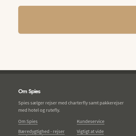
Spies - sidefod
Om Spies
Spies sælger rejser med charterfly samt pakkerejser
med hotel og rutefly.
Om Spies
Kundeservice
Bæredygtighed - rejser
Vigtigt at vide