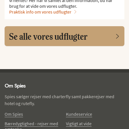
vi hentet? Her har vi samlet al den information, du har
brug for at vide om vores udflugter.
Praktisk info om vores udflugter
Se alle vores udflugter
Spies - sidefod
Om Spies
Spies sælger rejser med charterfly samt pakkerejser med
hotel og rutefly.
Om Spies
Kundeservice
Bæredygtighed - rejser med
Vigtigt at vide