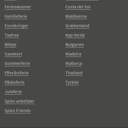
Feriesæsoner
Costa del Sol
Familieferie
Maldiverne
Forsikringer
Grækenland
Taxfree
Kap Verde
Billeje
Bulgarien
Gavekort
Madeira
Sommerferie
Mallorca
Efterårsferie
Thailand
Påskeferie
Tyrkiet
Juleferie
Spies anbefaler
Spies Friends