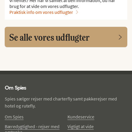
vi hentet? Her har vi samlet al den information, du har
brug for at vide om vores udflugter.
Praktisk info om vores udflugter
Se alle vores udflugter
Spies - sidefod
Om Spies
Spies sælger rejser med charterfly samt pakkerejser med
hotel og rutefly.
Om Spies
Kundeservice
Bæredygtighed - rejser med
Vigtigt at vide