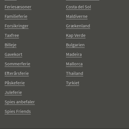
Feriesæsoner
Costa del Sol
Familieferie
Maldiverne
Forsikringer
Grækenland
Taxfree
Kap Verde
Billeje
Bulgarien
Gavekort
Madeira
Sommerferie
Mallorca
Efterårsferie
Thailand
Påskeferie
Tyrkiet
Juleferie
Spies anbefaler
Spies Friends