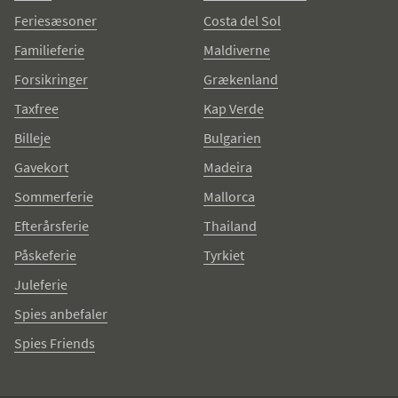
Feriesæsoner
Costa del Sol
Familieferie
Maldiverne
Forsikringer
Grækenland
Taxfree
Kap Verde
Billeje
Bulgarien
Gavekort
Madeira
Sommerferie
Mallorca
Efterårsferie
Thailand
Påskeferie
Tyrkiet
Juleferie
Spies anbefaler
Spies Friends