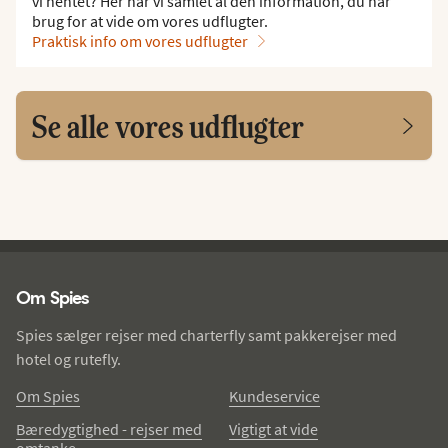
vi hentet? Her har vi samlet al den information, du har
brug for at vide om vores udflugter.
Praktisk info om vores udflugter
Se alle vores udflugter
Spies - sidefod
Om Spies
Spies sælger rejser med charterfly samt pakkerejser med
hotel og rutefly.
Om Spies
Kundeservice
Bæredygtighed - rejser med
Vigtigt at vide