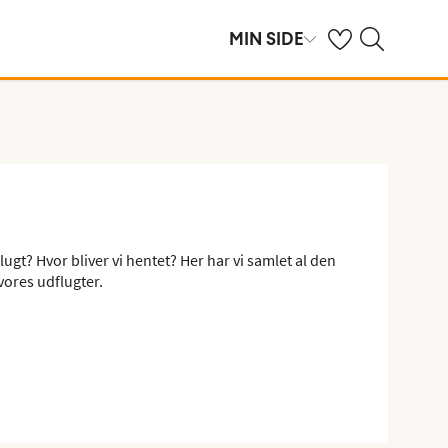
Se dine gemte hot
Søg på spies.dk
MIN SIDE
ugt? Hvor bliver vi hentet? Her har vi samlet al den
vores udflugter.