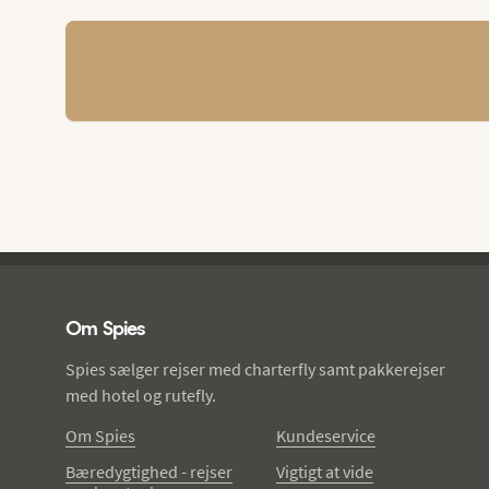
Spies - sidefod
Om Spies
Spies sælger rejser med charterfly samt pakkerejser
med hotel og rutefly.
Om Spies
Kundeservice
Bæredygtighed - rejser
Vigtigt at vide