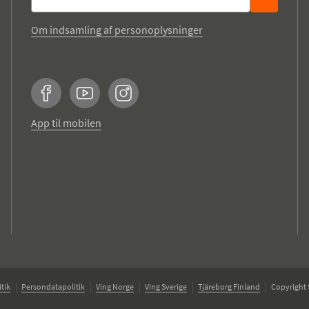
Om indsamling af personoplysninger
Facebook
YouTube
Instagram
App til mobilen
tik
Persondatapolitik
Ving Norge
Ving Sverige
Tjäreborg Finland
Copyright 