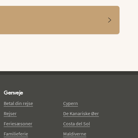
Genveje
Betal din rejse
Cypern
Rejser
De Kanariske Øer
Feriesæsoner
Costa del Sol
Familieferie
Maldiverne