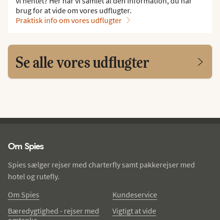
vi hentet? Her har vi samlet al den information, du har
brug for at vide om vores udflugter.
Praktisk info om vores udflugter
Se alle vores udflugter
Spies - sidefod
Om Spies
Spies sælger rejser med charterfly samt pakkerejser med
hotel og rutefly.
Om Spies
Kundeservice
Bæredygtighed - rejser med
Vigtigt at vide