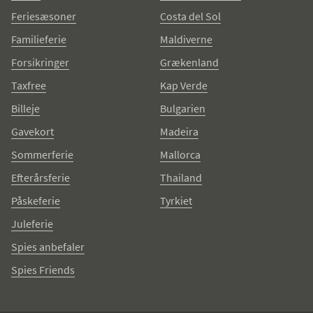
Feriesæsoner
Costa del Sol
Familieferie
Maldiverne
Forsikringer
Grækenland
Taxfree
Kap Verde
Billeje
Bulgarien
Gavekort
Madeira
Sommerferie
Mallorca
Efterårsferie
Thailand
Påskeferie
Tyrkiet
Juleferie
Spies anbefaler
Spies Friends