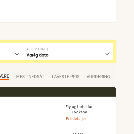
AFREJSEDATO
Vælg dato
MEST NEDSAT
LAVESTE PRIS
VURDERING
LÆRE
Fly og hotel for
2 voksne
Prisdetaljer