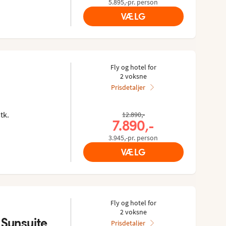
5.895,-pr. person
VÆLG
Fly og hotel for
2 voksne
Prisdetaljer
s gæster: 4.158/5
 Tripadvisor: 3.7 of 5
tk.
12.890,-
7.890,-
3.945,-pr. person
VÆLG
Fly og hotel for
2 voksne
 Sunsuite
Prisdetaljer