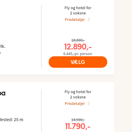
Fly og hotel for
2 voksne
Prisdetaljer
s gæster: 4.218/5
 Tripadvisor: 4.2 of 5
18.890,-
12.890,-
tk.
m
6.445,-pr. person
VÆLG
pa
Fly og hotel for
2 voksne
Prisdetaljer
s gæster: 4.083/5
 Tripadvisor: 4.1 of 5
ested: 25 m
14.590,-
11.790,-