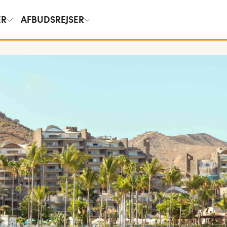
ER
AFBUDSREJSER