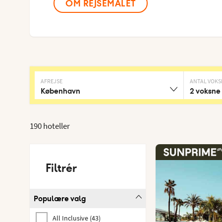
OM REJSEMÅLET
AFREJSE
ANTAL VOKS
København
2 voksne
190 hoteller
Filtrér
Populære valg
All Inclusive
(
43
)