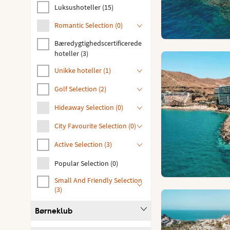
Luksushoteller
(
15
)
Romantic Selection
(
0
)
Bæredygtighedscertificerede
hoteller
(
3
)
Unikke hoteller
(
1
)
Golf Selection
(
2
)
Hideaway Selection
(
0
)
City Favourite Selection
(
0
)
Active Selection
(
3
)
Popular Selection
(
0
)
Small And Friendly Selection
(
3
)
Børneklub