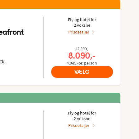
Fly og hotel for
2 voksne
eafront
Prisdetaljer
ies gæster: 4.353/5
ra Tripadvisor: 4 of 5
12.390,-
8.090,-
tk.
4.045,-pr. person
VÆLG
Fly og hotel for
2 voksne
Prisdetaljer