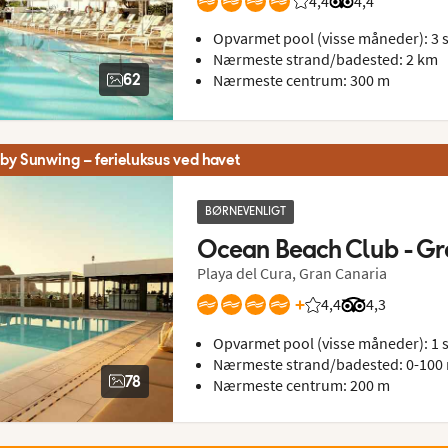
4,4
Bedømmelse fra Spie
Bedømmelse fra
4,4
Opvarmet pool (visse måneder): 3 s
Nærmeste strand/badested: 2 km
Nærmeste centrum: 300 m
62
 by Sunwing – ferieluksus ved havet
BØRNEVENLIGT
Ocean Beach Club - Gr
Playa del Cura, Gran Canaria
+
4,4
Bedømmelse fra Sp
Bedømmelse f
4,3
Opvarmet pool (visse måneder): 1 s
Nærmeste strand/badested: 0-100
78
Nærmeste centrum: 200 m