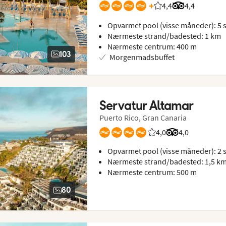
+
4,4
Bedømmelse fra Sp
Bedømmelse f
4,4
Opvarmet pool (visse måneder): 5 s
Nærmeste strand/badested: 1 km
Nærmeste centrum: 400 m
103
Morgenmadsbuffet
Servatur Altamar
Puerto Rico, Gran Canaria
4,0
Bedømmelse fra Spie
Bedømmelse fra
4,0
Opvarmet pool (visse måneder): 2 s
Nærmeste strand/badested: 1,5 k
Nærmeste centrum: 500 m
80