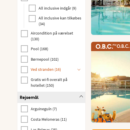
All inclusive indgår
(
9
)
All inclusive kan tilkøbes
(
34
)
Aircondition på værelset
(
130
)
O.B.C.
Pool
(
168
)
Børnepool
(
102
)
Ved stranden
(
16
)
Gratis wi-fi overalt på
hotellet
(
150
)
Rejsemål
Arguineguín
(
7
)
Costa Meloneras
(
11
)
Las Palmas
(
25
)