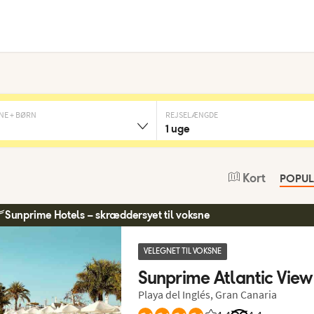
NE + BØRN
REJSELÆNGDE
1 uge
Kort
POPU
Sunprime Hotels – skræddersyet til voksne
VELEGNET TIL VOKSNE
Sunprime Atlantic View
Playa del Inglés, Gran Canaria