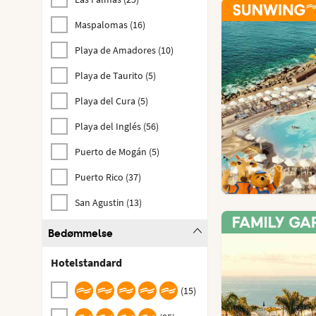
Maspalomas
(
16
)
Playa de Amadores
(
10
)
Playa de Taurito
(
5
)
Playa del Cura
(
5
)
Playa del Inglés
(
56
)
Puerto de Mogán
(
5
)
Puerto Rico
(
37
)
San Agustin
(
13
)
Bedømmelse
Hotelstandard
(
15
)