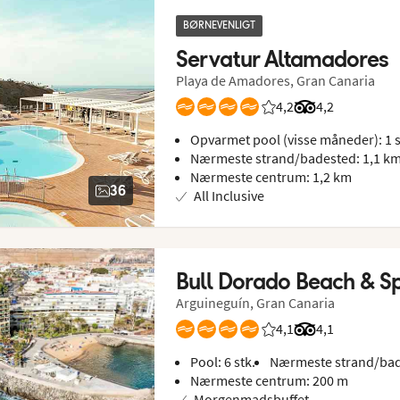
BØRNEVENLIGT
Servatur Altamadores
Playa de Amadores, Gran Canaria
4,2
Bedømmelse fra Spie
Bedømmelse fra
4,2
Opvarmet pool (visse måneder): 1 s
Nærmeste strand/badested: 1,1 k
Nærmeste centrum: 1,2 km
36
All Inclusive
Bull Dorado Beach & S
Arguineguín, Gran Canaria
4,1
Bedømmelse fra Spie
Bedømmelse fra
4,1
Pool: 6 stk.
Nærmeste strand/bad
Nærmeste centrum: 200 m
Morgenmadsbuffet