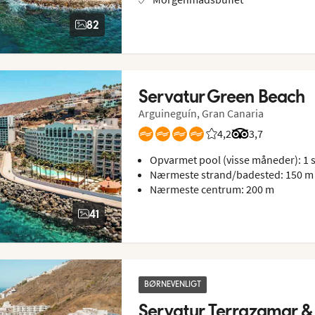
82
Servatur Green Beach
Arguineguín, Gran Canaria
4,2
Bedømmelse fra Spie
Bedømmelse fra
3,7
Opvarmet pool (visse måneder): 1 s
Nærmeste strand/badested: 150 m
Nærmeste centrum: 200 m
41
BØRNEVENLIGT
Servatur Terrazamar &