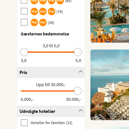
(
85
)
(
74
)
(
16
)
Gæsternes bedømmelse
3,0 til 5,0
3,0
5,0
Pris
Upp till 30.000,-
6.000,-
30.000,-
Udvalgte hoteller
Hoteller for familien
(
12
)