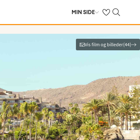
Se dine gemte hot
Søg på spies.dk
MIN SIDE
Vis film og billeder
(
44
)