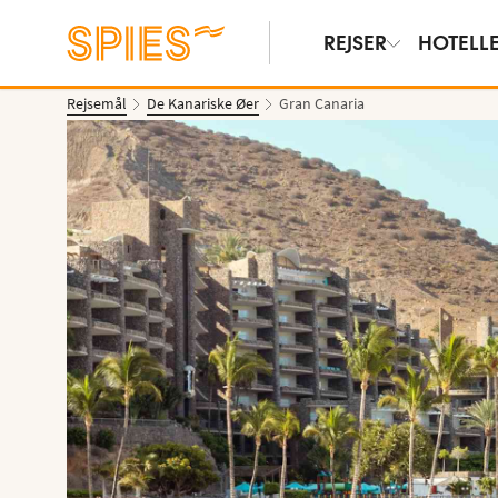
REJSER
HOTELL
Rejsemål
De Kanariske Øer
Gran Canaria
Vis film og billeder