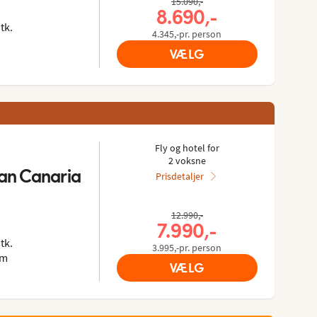
s gæster: 4.369/5
 Tripadvisor: 4.4 of 5
15.090,-
8.690,-
tk.
4.345,-pr. person
VÆLG
Fly og hotel for
2 voksne
an Canaria
Prisdetaljer
ies gæster: 4.428/5
ra Tripadvisor: 4.3 of 5
12.990,-
7.990,-
tk.
3.995,-pr. person
 m
VÆLG