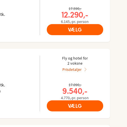
ies gæster: 4.368/5
ra Tripadvisor: 4.4 of 5
17.590,-
12.290,-
tk.
6.145,-pr. person
VÆLG
Fly og hotel for
2 voksne
Prisdetaljer
s gæster: 3.975/5
 Tripadvisor: 4 of 5
tk.
17.090,-
9.540,-
m
4.770,-pr. person
VÆLG