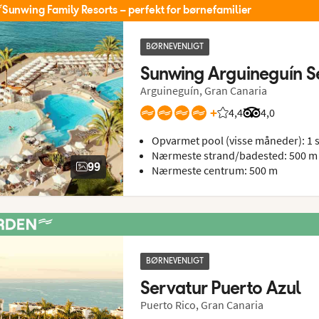
Sunwing Family Resorts – perfekt for børnefamilier
BØRNEVENLIGT
Sunwing Arguineguín S
Arguineguín, Gran Canaria
+
4,4
Bedømmelse fra Sp
Bedømmelse f
4,0
Opvarmet pool (visse måneder): 1 s
Nærmeste strand/badested: 500 m
99
Nærmeste centrum: 500 m
BØRNEVENLIGT
Servatur Puerto Azul
Puerto Rico, Gran Canaria