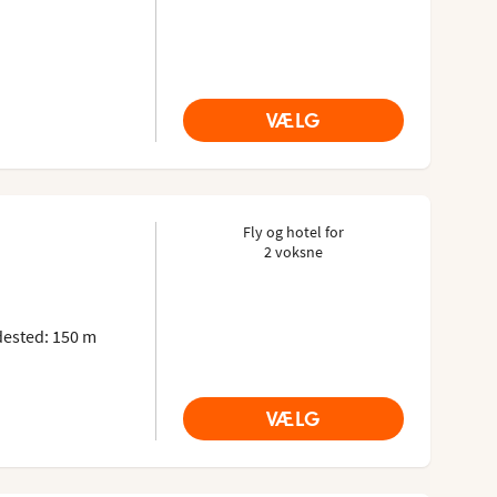
VÆLG
Fly og hotel for
2 voksne
sor: 3.4 of 5
ested: 150 m
VÆLG