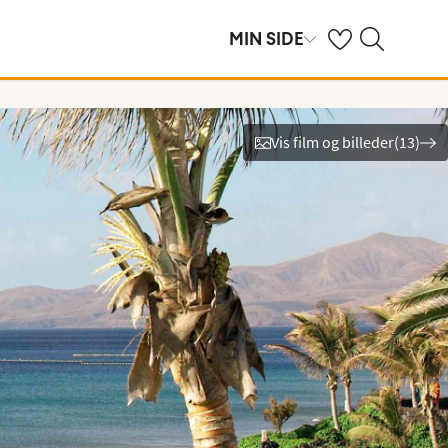
Se dine gemte hot
Søg på spies.dk
MIN SIDE
Vis film og billeder
(
13
)