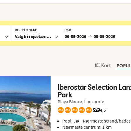
REJSELÆNGDE
DATO
Valgfri rejselængde
06-09-2026
09-09-2026
Kort
POPU
Iberostar Selection Lan
Park
Playa Blanca, Lanzarote
Bedømmelse fra 
4,5
Pool: Ja
Nærmeste strand/bades
Nærmeste centrum: 1 km