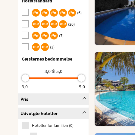
Hotelstandard
(
6
)
(
20
)
(
7
)
(
3
)
Gæsternes bedømmelse
3,0 til 5,0
3,0
5,0
Pris
Udvalgte hoteller
Hoteller for familien
(
0
)