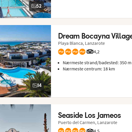
52
Dream Bocayna Villag
Playa Blanca, Lanzarote
Bedømmelse fra Trip
4,2
Nærmeste strand/badested: 350 m
Nærmeste centrum: 18 km
14
Seaside Los Jameos
Puerto del Carmen, Lanzarote
Bedømmelse fra Trip
4,5