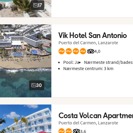
17
Vik Hotel San Antonio
Puerto del Carmen, Lanzarote
Bedømmelse fra Trip
4,0
Pool: Ja
Nærmeste strand/badest
Nærmeste centrum: 3 km
30
Costa Volcan Apartme
Puerto del Carmen, Lanzarote
Bedømmelse fra Tripadvisor
3,6