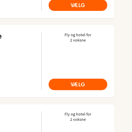
VÆLG
e
Fly og hotel for
2 voksne
advisor: 4.2 of 5
VÆLG
Fly og hotel for
2 voksne
advisor: 4.5 of 5