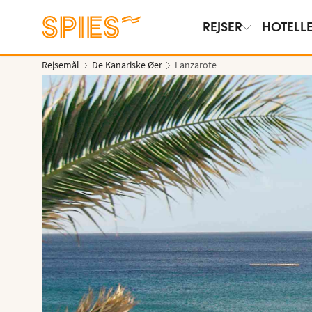
REJSER
HOTELL
Rejsemål
De Kanariske Øer
Lanzarote
Vis film og billeder