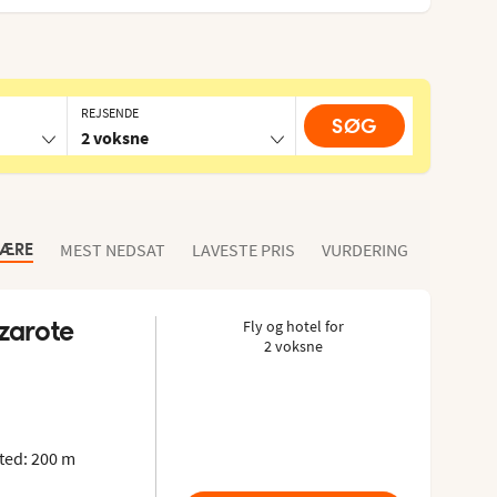
REJSENDE
SØG
2 voksne
MEST NEDSAT
LAVESTE PRIS
VURDERING
LÆRE
zarote 
Fly og hotel for
2 voksne
Tripadvisor: 4.5 of 5
ted: 200 m