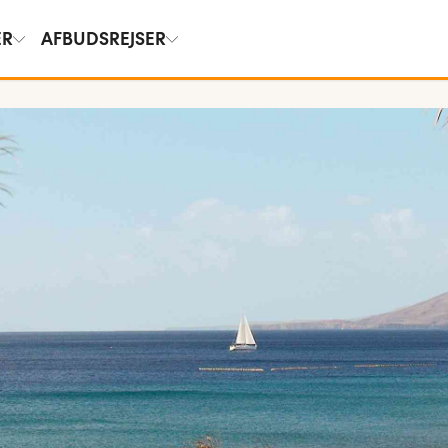
ER
AFBUDSREJSER