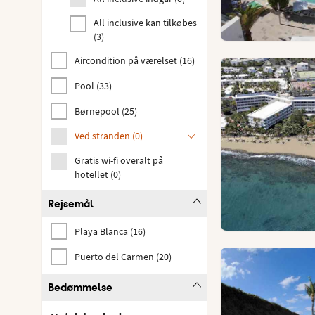
All inclusive kan tilkøbes
(
3
)
Aircondition på værelset
(
16
)
Pool
(
33
)
Børnepool
(
25
)
Ved stranden
(
0
)
Gratis wi-fi overalt på
hotellet
(
0
)
Rejsemål
Playa Blanca
(
16
)
Puerto del Carmen
(
20
)
Bedømmelse