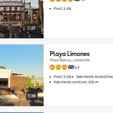
Pool: 2 stk.
37
Playa Limones
Playa Blanca, Lanzarote
Bedømmelse fra Tripadvi
3,4
Pool: 2 stk.
Nærmeste strand/bad
Nærmeste centrum: 200 m
18