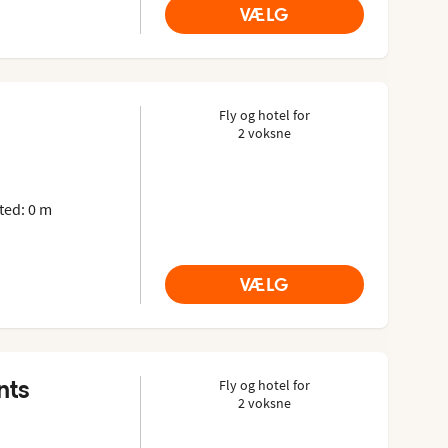
VÆLG
Fly og hotel for
2 voksne
advisor: 4 of 5
ed: 0 m
VÆLG
nts
Fly og hotel for
2 voksne
: 3.6 of 5