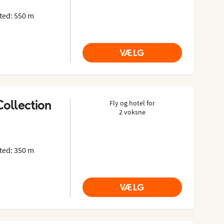
ted: 550 m
VÆLG
Collection
Fly og hotel for
2 voksne
Tripadvisor: 4.2 of 5
ted: 350 m
VÆLG