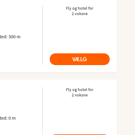
s
Fly og hotel for
2 voksne
advisor: 4.1 of 5
ted: 300 m
VÆLG
Fly og hotel for
2 voksne
advisor: 4.5 of 5
ed: 0 m