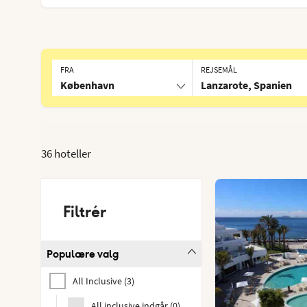
FRA
REJSEMÅL
København
Lanzarote, Spanien
36 hoteller
Filtrér
Populære valg
All Inclusive
(
3
)
All inclusive indgår
(
0
)