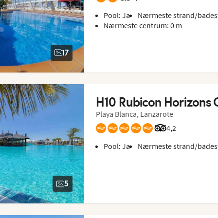
Pool: Ja
Nærmeste strand/bades
Nærmeste centrum: 0 m
17
H10 Rubicon Horizons 
Playa Blanca, Lanzarote
Bedømmelse fra 
4,2
Pool: Ja
Nærmeste strand/bades
5