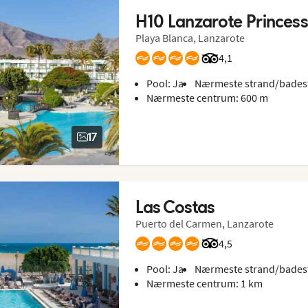
H10 Lanzarote Princes
Playa Blanca, Lanzarote
Bedømmelse fra Trip
4,1
Pool: Ja
Nærmeste strand/bades
Nærmeste centrum: 600 m
17
Las Costas
Puerto del Carmen, Lanzarote
Bedømmelse fra Trip
4,5
Pool: Ja
Nærmeste strand/badest
Nærmeste centrum: 1 km