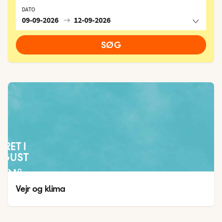
DATO
09-09-2026
12-09-2026
SØG
JRET I
UGUST
24
°
21
°
Vejr og klima