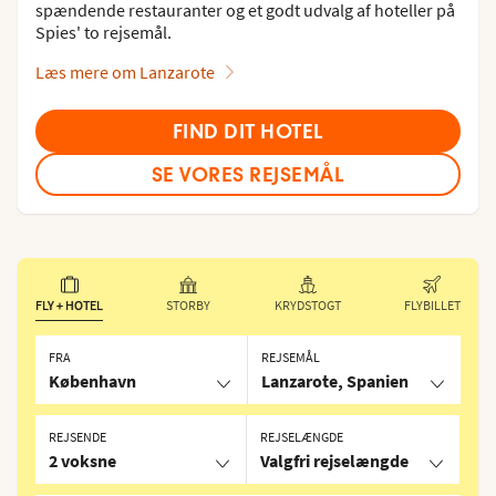
spændende restauranter og et godt udvalg af hoteller på
Spies' to rejsemål.
Læs mere om Lanzarote
FIND DIT HOTEL
SE VORES REJSEMÅL
FLY + HOTEL
STORBY
KRYDSTOGT
FLYBILLET
FRA
REJSEMÅL
København
Lanzarote, Spanien
REJSENDE
REJSELÆNGDE
2 voksne
Valgfri rejselængde