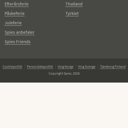
Efterårsferie
Thailand
Påskeferie
Tyrkiet
Juleferie
Spies anbefaler
Spies Friends
Cookiepolitik
Persondatapolitik
Ving Norge
Ving Sverige
Tjäreborg Finland
Copyright Spies, 2026