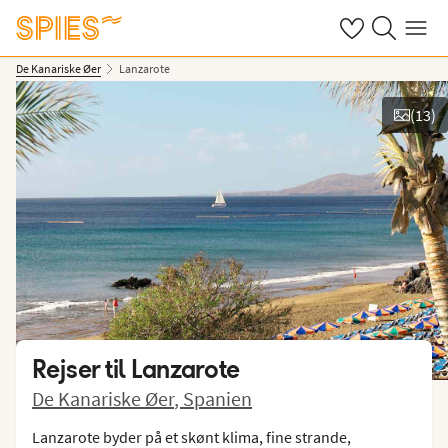
Se dine gemte h
Søg på spies.
Menu
De Kanariske Øer
Lanzarote
(
13
)
Vis film og billeder
Rejser til
Lanzarote
De Kanariske Øer
,
Spanien
Lanzarote byder på et skønt klima, fine strande,