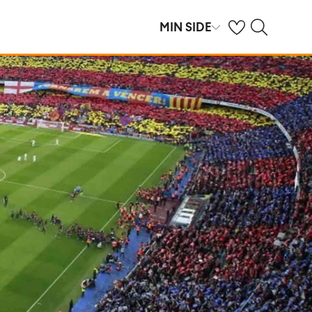
Se dine gemte hot
Søg på spies.dk
MIN SIDE