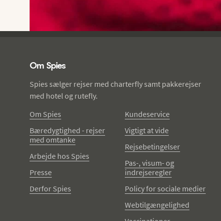
Spies - sidefod
Om Spies
Spies sælger rejser med charterfly samt pakkerejser
med hotel og rutefly.
Om Spies
Kundeservice
Bæredygtighed - rejser
Vigtigt at vide
med omtanke
Rejsebetingelser
Arbejde hos Spies
Pas-, visum- og
Presse
indrejseregler
Derfor Spies
Policy for sociale medier
Webtilgængelighed
Vaccinationer