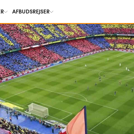
ER
AFBUDSREJSER