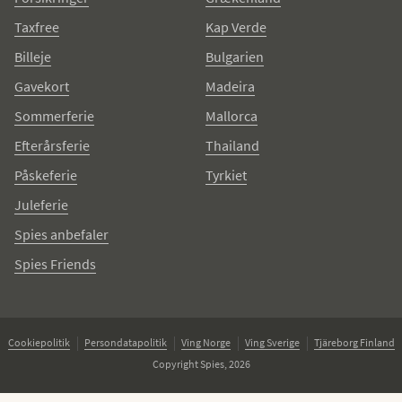
Taxfree
Kap Verde
Billeje
Bulgarien
Gavekort
Madeira
Sommerferie
Mallorca
Efterårsferie
Thailand
Påskeferie
Tyrkiet
Juleferie
Spies anbefaler
Spies Friends
Cookiepolitik
Persondatapolitik
Ving Norge
Ving Sverige
Tjäreborg Finland
Copyright Spies, 2026