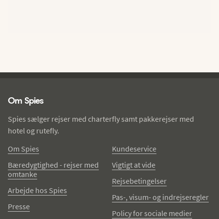
Spies - sidefod
Om Spies
Spies sælger rejser med charterfly samt pakkerejser med
hotel og rutefly.
Om Spies
Kundeservice
Bæredygtighed - rejser med
Vigtigt at vide
omtanke
Rejsebetingelser
Arbejde hos Spies
Pas-, visum- og indrejseregler
Presse
Policy for sociale medier