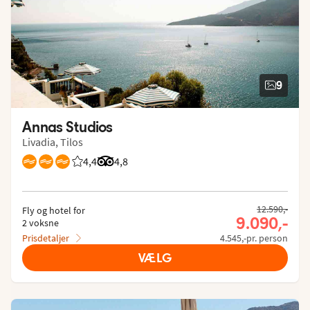
9
Annas Studios
Livadia, Tilos
4,4
Bedømmelse fra Spies gæster: 4.35/5
Bedømmelse fra Tripadvisor: 4.8 of 5
4,8
12.590,-
Fly og hotel for
9.090,-
2 voksne
Prisdetaljer
4.545,-pr. person
VÆLG