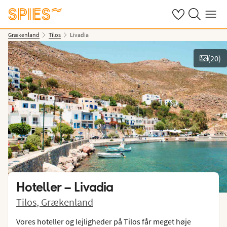
Se dine gemte h
Søg på spies.
Menu
Grækenland
Tilos
Livadia
(
20
)
Vis billeder
Hoteller –
Livadia
Tilos
,
Grækenland
Vores hoteller og lejligheder på Tilos får meget høje