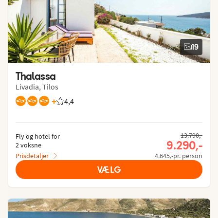
19
Thalassa
Livadia, Tilos
+
4,4
Bedømmelse fra Spies gæster: 4.409/5
13.790,-
Fly og hotel for
9.290,-
2 voksne
Prisdetaljer
4.645,-pr. person
VÆLG