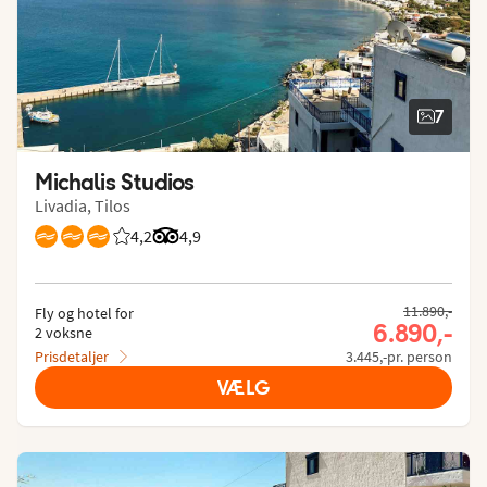
7
Michalis Studios
Livadia, Tilos
4,2
Bedømmelse fra Spies gæster: 4.224/5
Bedømmelse fra Tripadvisor: 4.9 of 5
4,9
11.890,-
Fly og hotel for
6.890,-
2 voksne
Prisdetaljer
3.445,-pr. person
VÆLG