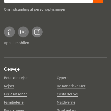
Om indsamling af personoplysninger
Facebook
YouTube
Instagram
App til mobilen
Genveje
Betal din rejse
Cypern
Rejser
De Kanariske Øer
Feriesæsoner
Costa del Sol
Familieferie
Maldiverne
Forsikringer
Grækenland