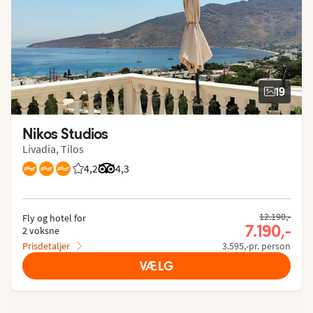
19
Nikos Studios
Livadia, Tilos
4,2
Bedømmelse fra Spies gæster: 4.19/5
Bedømmelse fra Tripadvisor: 4.3 of 5
4,3
12.190,-
Fly og hotel for
7.190,-
2 voksne
Prisdetaljer
3.595,-pr. person
VÆLG