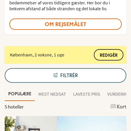
bedømmelser af vores tidligere gæster. Her bor du i
bekvem afstand af både stranden og det lokale liv.
OM REJSEMÅLET
København, 2 voksne, 1 uge
REDIGÉR
FILTRÉR
MEST NEDSAT
LAVESTE PRIS
VURDERING
POPULÆRE
5 hoteller
Kort