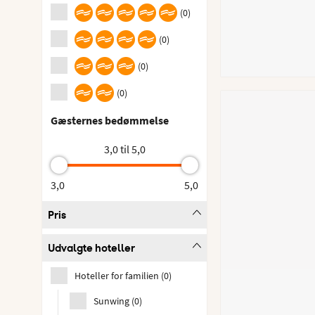
(
0
)
(
0
)
(
0
)
(
0
)
Gæsternes bedømmelse
3,0 til 5,0
3,0
5,0
Pris
Udvalgte hoteller
Hoteller for familien
(
0
)
Sunwing
(
0
)