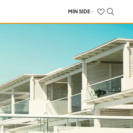
Se dine gemte hot
Søg på spies.dk
MIN SIDE