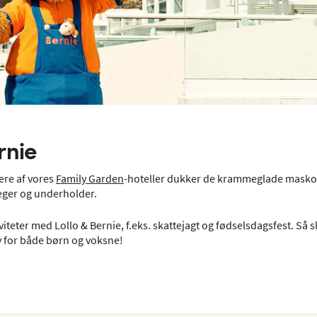
rnie
ere af vores
Family Garden
-hoteller dukker de krammeglade maskot
reger og underholder.
teter med Lollo & Bernie, f.eks. skattejagt og fødselsdagsfest. Så sl
ov for både børn og voksne!