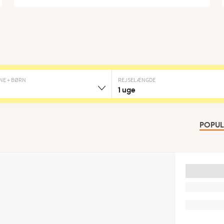
NE + BØRN
REJSELÆNGDE
1 uge
POPU