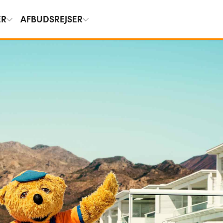
ER
AFBUDSREJSER