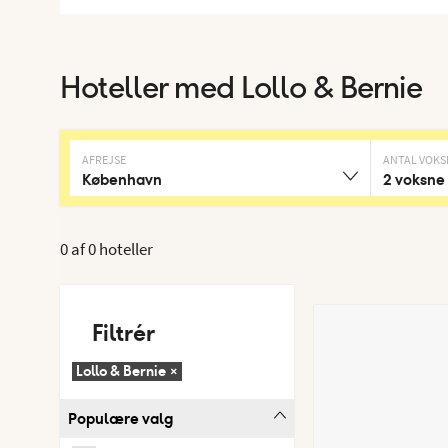
Hoteller med Lollo & Bernie
AFREJSE
ANTAL VOKS
København
2 voksne
0 af
0 hoteller
Filtrér
Lollo & Bernie
×
Populære valg