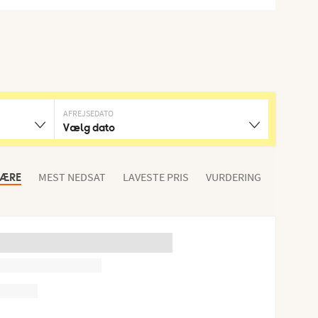
AFREJSEDATO
Vælg dato
MEST NEDSAT
LAVESTE PRIS
VURDERING
LÆRE