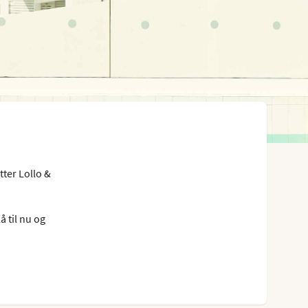
ter Lollo &
å til nu og