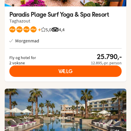
Paradis Plage Surf Yoga & Spa Resort
Taghazout
+
5,0
Bedømmelse fra Spies gæster: 5/5
Bedømmelse fra Tripadvisor: 4.4 of 5
4,4
Morgenmad
25.790,-
Fly og hotel for
2 voksne
12.895,-pr. person
VÆLG