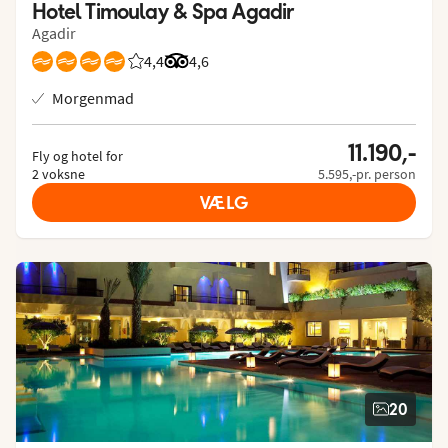
Hotel Timoulay & Spa Agadir
Agadir
4,4
Bedømmelse fra Spies gæster: 4.4/5
Bedømmelse fra Tripadvisor: 4.6 of 5
4,6
Morgenmad
11.190,-
Fly og hotel for
2 voksne
5.595,-pr. person
VÆLG
20