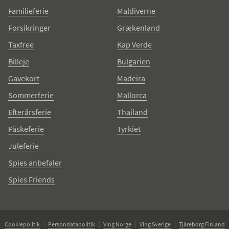
Familieferie
Maldiverne
Forsikringer
Grækenland
Taxfree
Kap Verde
Billeje
Bulgarien
Gavekort
Madeira
Sommerferie
Mallorca
Efterårsferie
Thailand
Påskeferie
Tyrkiet
Juleferie
Spies anbefaler
Spies Friends
Cookiepolitik
Persondatapolitik
Ving Norge
Ving Sverige
Tjäreborg Finland