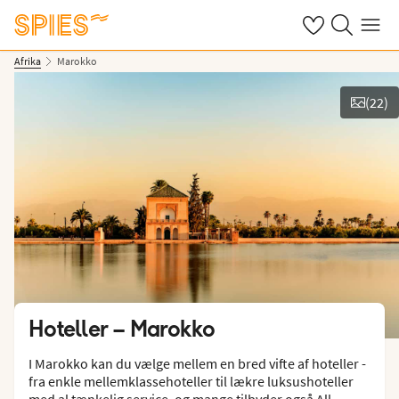
Se dine gemte h
Søg på spies.
Menu
Afrika
Marokko
(
22
)
Vis billeder
Hoteller –
Marokko
I Marokko kan du vælge mellem en bred vifte af hoteller -
fra enkle mellemklassehoteller til lækre luksushoteller
med al tænkelig service, og mange tilbyder også All