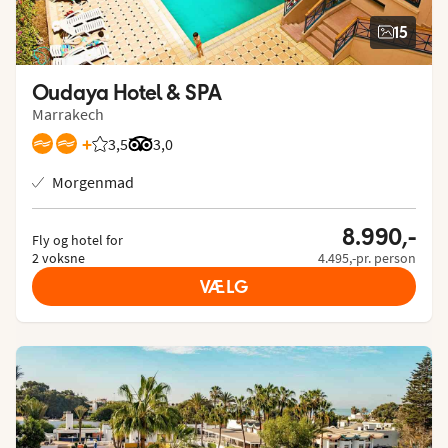
15
Oudaya Hotel & SPA
Marrakech
+
3,5
Bedømmelse fra Spies gæster: 3.533/5
Bedømmelse fra Tripadvisor: 3 of 5
3,0
Morgenmad
8.990,-
Fly og hotel for
2 voksne
4.495,-pr. person
VÆLG