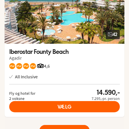
42
Iberostar Founty Beach
Agadir
Bedømmelse fra Tripadvisor: 4.6 of 5
4,6
All Inclusive
14.590,-
Fly og hotel for
2 voksne
7.295,-pr. person
VÆLG