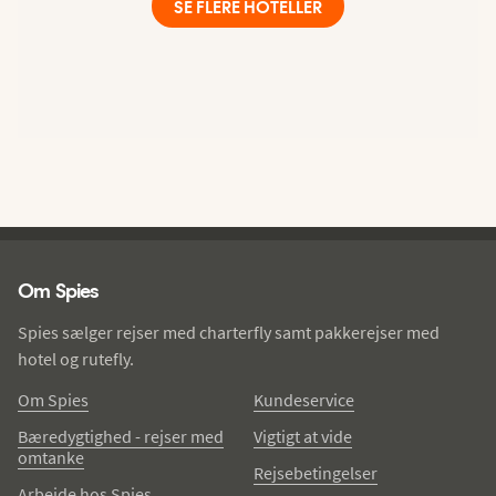
SE FLERE HOTELLER
Spies - sidefod
Om Spies
Spies sælger rejser med charterfly samt pakkerejser med
hotel og rutefly.
Om Spies
Kundeservice
Bæredygtighed - rejser med
Vigtigt at vide
omtanke
Rejsebetingelser
Arbejde hos Spies