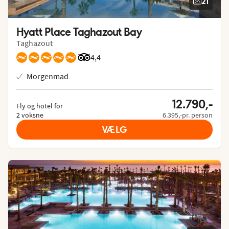
21
Hyatt Place Taghazout Bay
Taghazout
Bedømmelse fra Tripadvisor: 4.4 of 5
4,4
Morgenmad
12.790,-
Fly og hotel for
2 voksne
6.395,-pr. person
VÆLG