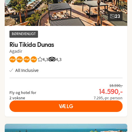
23
BØRNEVENLIGT
Riu Tikida Dunas
Agadir
4,3
Bedømmelse fra Spies gæster: 4.3/5
Bedømmelse fra Tripadvisor: 4.3 of 5
4,3
All Inclusive
18.590,-
14.590,-
Fly og hotel for
2 voksne
7.295,-pr. person
VÆLG