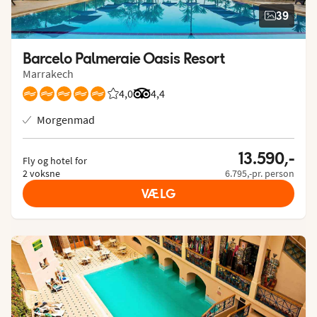
39
Barcelo Palmeraie Oasis Resort
Marrakech
4,0
Bedømmelse fra Spies gæster: 4/5
Bedømmelse fra Tripadvisor: 4.4 of
4,4
Morgenmad
13.590,-
Fly og hotel for
2 voksne
6.795,-pr. person
VÆLG