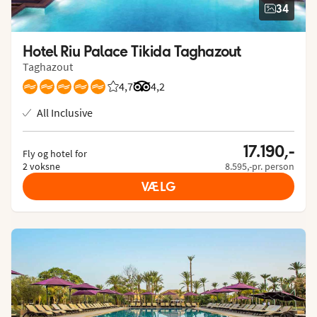
34
Hotel Riu Palace Tikida Taghazout
Taghazout
4,7
Bedømmelse fra Spies gæster: 4.7/5
Bedømmelse fra Tripadvisor: 4.2 of
4,2
All Inclusive
17.190,-
Fly og hotel for
2 voksne
8.595,-pr. person
VÆLG