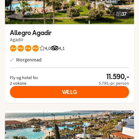
37
Allegro Agadir
Agadir
4,0
Bedømmelse fra Spies gæster: 4/5
Bedømmelse fra Tripadvisor: 4.1 of 5
4,1
Morgenmad
11.590,-
Fly og hotel for
2 voksne
5.795,-pr. person
VÆLG