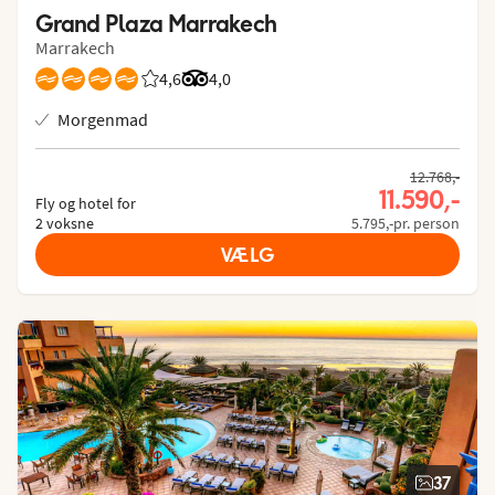
Grand Plaza Marrakech
Marrakech
4,6
Bedømmelse fra Spies gæster: 4.6/5
Bedømmelse fra Tripadvisor: 4 of 5
4,0
Morgenmad
12.768,-
11.590,-
Fly og hotel for
2 voksne
5.795,-pr. person
VÆLG
37