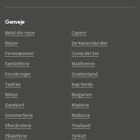
Genveje
Betal din rejse
Cypern
Rejser
De Kanariske Øer
Feriesæsoner
Costa del Sol
Familieferie
Maldiverne
Forsikringer
Grækenland
Taxfree
Kap Verde
Billeje
Bulgarien
Gavekort
Madeira
Sommerferie
Mallorca
Efterårsferie
Thailand
Påskeferie
Tyrkiet