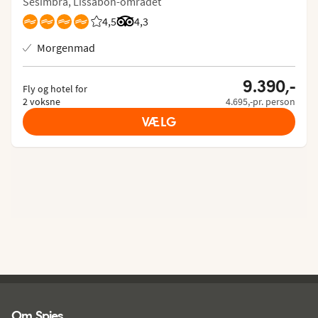
Sesimbra, Lissabon-området
4,5
Bedømmelse fra Spies gæster: 4.5/5
Bedømmelse fra Tripadvisor: 4.3 of 5
4,3
Morgenmad
9.390,-
Fly og hotel for
2 voksne
4.695,-pr. person
VÆLG
Spies - sidefod
Om Spies