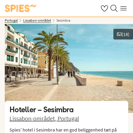
Se dine gemte h
Søg på spies.
Menu
Portugal
Lissabon-området
Sesimbra
(
18
)
Vis billeder
Hoteller –
Sesimbra
Lissabon-området
,
Portugal
Spies' hotel i Sesimbra har en god beliggenhed tæt på