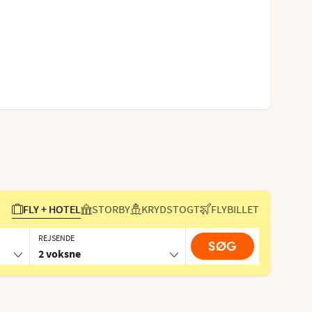
FLY + HOTEL
STORBY
KRYDSTOGT
FLYBILLET
REJSENDE
SØG
2 voksne