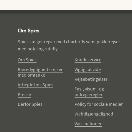
Spies - sidefod
Om Spies
Spies sælger rejser med charterfly samt pakkerejser
med hotel og rutefly.
Om Spies
Kundeservice
Bæredygtighed - rejser
Vigtigt at vide
med omtanke
Rejsebetingelser
Arbejde hos Spies
Pas-, visum- og
Presse
indrejseregler
Derfor Spies
Policy for sociale medier
Webtilgængelighed
Vaccinationer