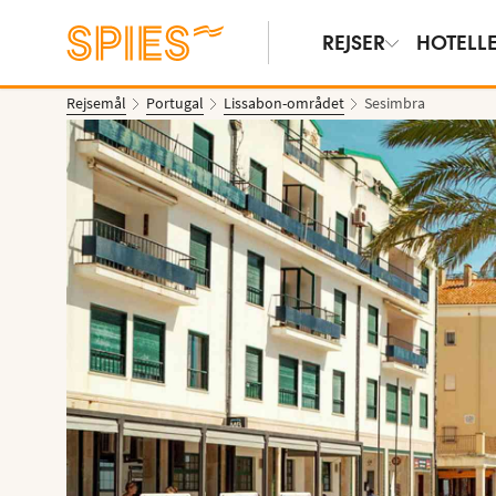
REJSER
HOTELL
Rejsemål
Portugal
Lissabon-området
Sesimbra
Vis billeder