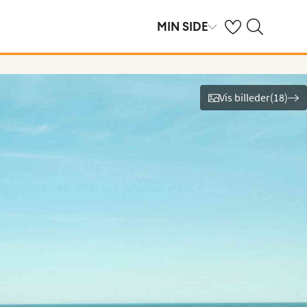
Se dine gemte hot
Søg på spies.dk
MIN SIDE
Vis billeder
(
18
)