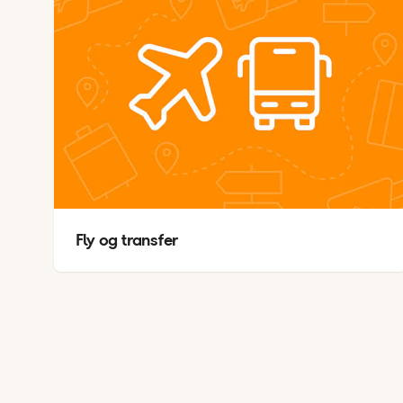
V
A
Fly og transfer