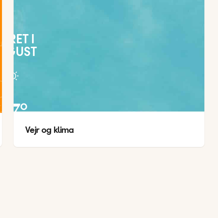
EJRET I
UGUST
27
°
Vejr og klima
19
°