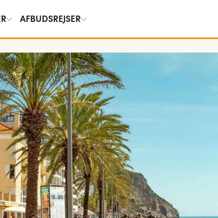
ER
AFBUDSREJSER