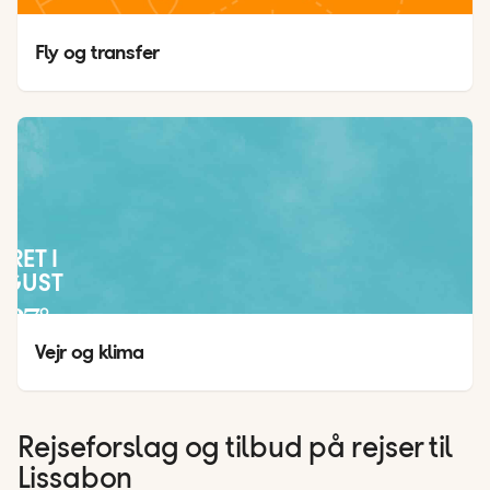
Fly og transfer
JRET I
UGUST
27
°
19
°
Vejr og klima
Rejseforslag og tilbud på rejser til
Lissabon