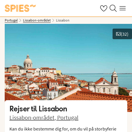
Se dine gemte h
Søg på spies.
Menu
Portugal
Lissabon-området
Lissabon
(
32
)
Vis billeder
Rejser til
Lissabon
Lissabon-området
,
Portugal
Kan du ikke bestemme dig for, om du vil på storbyferie