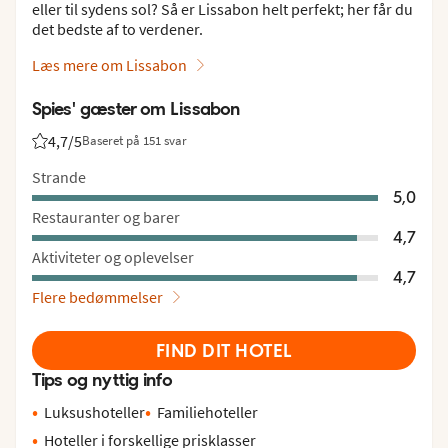
eller til sydens sol? Så er Lissabon helt perfekt; her får du
det bedste af to verdener.
Læs mere om Lissabon
Spies' gæster om Lissabon
4,7
/5
Baseret på 151 svar
Bedømmelse fra Spies gæster: 4.7/5
Strande
5,0
Restauranter og barer
4,7
Aktiviteter og oplevelser
4,7
Flere bedømmelser
FIND DIT HOTEL
Tips og nyttig info
Luksushoteller
Familiehoteller
Hoteller i forskellige prisklasser