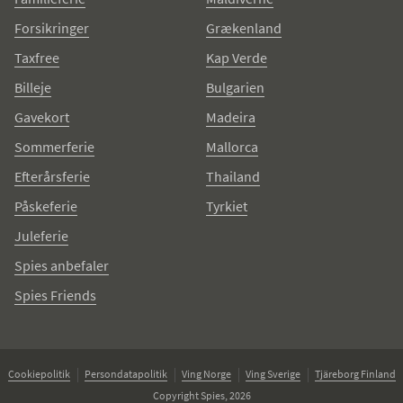
Forsikringer
Grækenland
Taxfree
Kap Verde
Billeje
Bulgarien
Gavekort
Madeira
Sommerferie
Mallorca
Efterårsferie
Thailand
Påskeferie
Tyrkiet
Juleferie
Spies anbefaler
Spies Friends
Cookiepolitik
Persondatapolitik
Ving Norge
Ving Sverige
Tjäreborg Finland
Copyright Spies, 2026