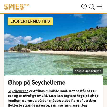
Se dine gemte h
Søg på spies.
Menu
EKSPERTERNES TIPS
Anse Source d'Argent.
Øhop på Seychellerne
Seychellerne
er Afrikas mindste land. Det består af 115
øer og er utroligt smukt. Man kan sagtens tage på øhop
imellem øerne og på den måde opleve flere af verdens
flotteste strande på en og samme rundrejse. Jeg