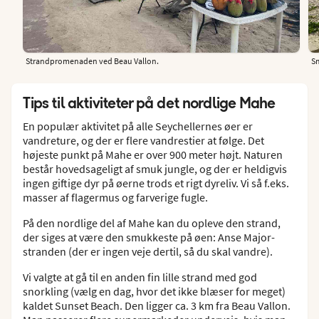
Strandpromenaden ved Beau Vallon.
Sm
Tips til aktiviteter på det nordlige Mahe
En populær aktivitet på alle Seychellernes øer er
vandreture, og der er flere vandrestier at følge. Det
højeste punkt på Mahe er over 900 meter højt. Naturen
består hovedsageligt af smuk jungle, og der er heldigvis
ingen giftige dyr på øerne trods et rigt dyreliv. Vi så f.eks.
masser af flagermus og farverige fugle.
På den nordlige del af Mahe kan du opleve den strand,
der siges at være den smukkeste på øen: Anse Major-
stranden (der er ingen veje dertil, så du skal vandre).
Vi valgte at gå til en anden fin lille strand med god
snorkling (vælg en dag, hvor det ikke blæser for meget)
kaldet Sunset Beach. Den ligger ca. 3 km fra Beau Vallon.