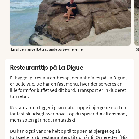
En af de mange flotte strande på Seychellerne.
Gå
Restauranttip på La Digue
Et hyggeligt restaurantbesøg, der anbefales på La Digue,
er Belle Vue. De har en fast menu, hvor der serveres en
lille form for buffet ved dit bord. Transport er inkluderet
tur/retur.
Restauranten ligger i grøn natur oppe i bjergene med en
fantastisk udsigt over havet, og du spiser din aftensmad,
mens solen går ned. Fantastisk!
Du kan også vandre helt op til toppen af bjerget og så
fortsætte forbi restauranten, til du når til Ørnereden (Nis