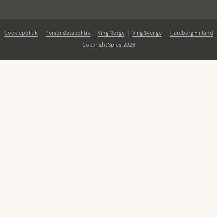
Cookiepolitik
Persondatapolitik
Ving Norge
Ving Sverige
Tjäreborg Finland
Copyright Spies, 2026