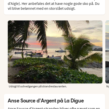
d'Aigle). Her anbefales det at have nogle gode sko på. Du
vil blive belønnet med en storslået udsigt.
Udsigt til solnedgangen på strandrestauranten.
Ny
Anse Source d'Argent på La Digue
Anse Source d'Argent-stranden bliver ofte nævnt som en