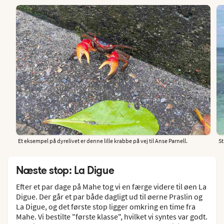
Et eksempel på dyrelivet er denne lille krabbe på vej til Anse Parnell.
St
Næste stop: La Digue
Efter et par dage på Mahe tog vi en færge videre til øen La
Digue. Der går et par både dagligt ud til øerne Praslin og
La Digue, og det første stop ligger omkring en time fra
Mahe. Vi bestilte "første klasse", hvilket vi syntes var godt.