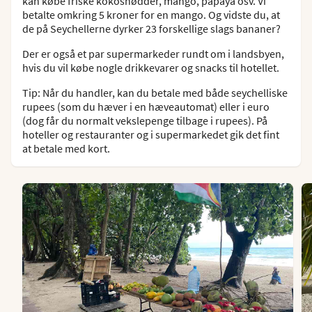
kan købe friske kokosnødder, mango, papaya osv. Vi
betalte omkring 5 kroner for en mango. Og vidste du, at
de på Seychellerne dyrker 23 forskellige slags bananer?
Der er også et par supermarkeder rundt om i landsbyen,
hvis du vil købe nogle drikkevarer og snacks til hotellet.
Tip: Når du handler, kan du betale med både seychelliske
rupees (som du hæver i en hæveautomat) eller i euro
(dog får du normalt vekslepenge tilbage i rupees). På
hoteller og restauranter og i supermarkedet gik det fint
at betale med kort.