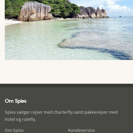
Spies - sidefod
Om Spies
Spies sælger rejser med charterfly samt pakkerejser med
hotel og rutefly.
Om Spies
Kundeservice