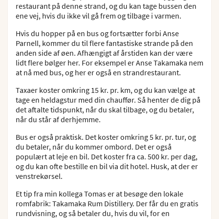
restaurant på denne strand, og du kan tage bussen den
ene vej, hvis du ikke vil gå frem og tilbage i varmen.
Hvis du hopper på en bus og fortsætter forbi Anse
Parnell, kommer du til flere fantastiske strande på den
anden side af øen. Afhængigt af årstiden kan der være
lidt flere bølger her. For eksempel er Anse Takamaka nem
at nå med bus, og her er også en strandrestaurant.
Taxaer koster omkring 15 kr. pr. km, og du kan vælge at
tage en heldagstur med din chauffør. Så henter de dig på
det aftalte tidspunkt, når du skal tilbage, og du betaler,
når du står af derhjemme.
Bus er også praktisk. Det koster omkring 5 kr. pr. tur, og
du betaler, når du kommer ombord. Det er også
populært at leje en bil. Det koster fra ca. 500 kr. per dag,
og du kan ofte bestille en bil via dit hotel. Husk, at der er
venstrekørsel.
Et tip fra min kollega Tomas er at besøge den lokale
romfabrik: Takamaka Rum Distillery. Der får du en gratis
rundvisning, og så betaler du, hvis du vil, for en