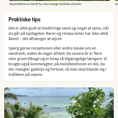
Seychellerne er kendt for sine mange idylliske strande.
An
Praktiske tips
Det er altid godt at medbringe vand og noget at spise, når
du går på opdagelse. Barer og restauranter har ikke altid
åbent – det afhænger af vejret.
Spørg gerne receptionen eller andre lokale om en
vandresti, inden du tager afsted. De senere år er flere
stier groet tilbage og er knap så tilgængelige længere. Vi
brugte også lommelygten på mobiltelefonen en del, da
der mangler gadelys og fortove, så man skal blande sig i
trafikken på vejene.