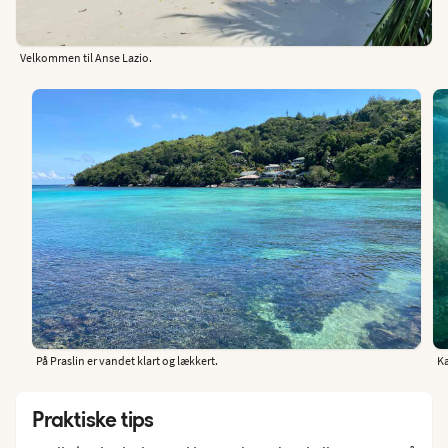
Velkommen til Anse Lazio.
På Praslin er vandet klart og lækkert.
K
Praktiske tips