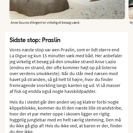
Anse Source d'Argent er virkelig et besøg værd.
Ny
Sidste stop: Praslin
Vores næste stop var øen Praslin, som er lidt større end
La Digue og kun 15 minutter væk med båd. Her anbefaler
jeg virkelig et besøg på den smukke strand Anse Lazio
(endnu en strand, der ofte kommer højt op på listerne
over verdens smukkeste). Når du står med næsen mod
havet på stranden, så gå helt til højre, hvor du finder
fremragende snorkling langs kanten og ud. Vi så masser
af fisk og endda også nogle havskildpadder.
Hvis du i stedet går den anden vej og klatrer forbi nogle
klippeblokke, kommer du til den næste lille strandstribe,
hvor der et par meter oppe i skoven ligger en rigtig
hyggelig junglebar med en helt særlig stemning. Den må
du ikke gå glip af! Hvis du ikke ved, at baren er der, finder
du den ikke.