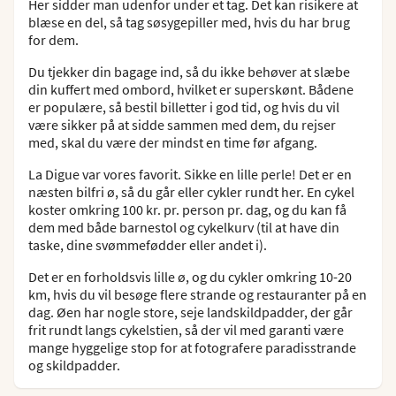
Her sidder man udenfor under et tag. Det kan risikere at
blæse en del, så tag søsygepiller med, hvis du har brug
for dem.
Du tjekker din bagage ind, så du ikke behøver at slæbe
din kuffert med ombord, hvilket er superskønt. Bådene
er populære, så bestil billetter i god tid, og hvis du vil
være sikker på at sidde sammen med dem, du rejser
med, skal du være der mindst en time før afgang.
La Digue var vores favorit. Sikke en lille perle! Det er en
næsten bilfri ø, så du går eller cykler rundt her. En cykel
koster omkring 100 kr. pr. person pr. dag, og du kan få
dem med både barnestol og cykelkurv (til at have din
taske, dine svømmefødder eller andet i).
Det er en forholdsvis lille ø, og du cykler omkring 10-20
km, hvis du vil besøge flere strande og restauranter på en
dag. Øen har nogle store, seje landskildpadder, der går
frit rundt langs cykelstien, så der vil med garanti være
mange hyggelige stop for at fotografere paradisstrande
og skildpadder.