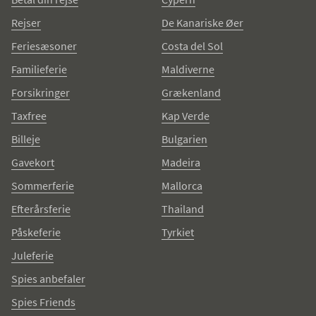
Rejser
De Kanariske Øer
Feriesæsoner
Costa del Sol
Familieferie
Maldiverne
Forsikringer
Grækenland
Taxfree
Kap Verde
Billeje
Bulgarien
Gavekort
Madeira
Sommerferie
Mallorca
Efterårsferie
Thailand
Påskeferie
Tyrkiet
Juleferie
Spies anbefaler
Spies Friends