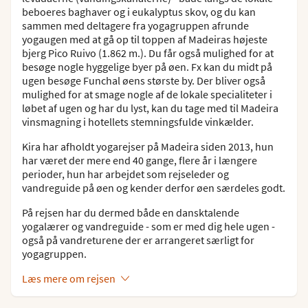
beboeres baghaver og i eukalyptus skov, og du kan
sammen med deltagere fra yogagruppen afrunde
yogaugen med at gå op til toppen af Madeiras højeste
bjerg Pico Ruivo (1.862 m.). Du får også mulighed for at
besøge nogle hyggelige byer på øen. Fx kan du midt på
ugen besøge Funchal øens største by. Der bliver også
mulighed for at smage nogle af de lokale specialiteter i
løbet af ugen og har du lyst, kan du tage med til Madeira
vinsmagning i hotellets stemningsfulde vinkælder.
Kira har afholdt yogarejser på Madeira siden 2013, hun
har været der mere end 40 gange, flere år i længere
perioder, hun har arbejdet som rejseleder og
vandreguide på øen og kender derfor øen særdeles godt.
På rejsen har du dermed både en dansktalende
yogalærer og vandreguide - som er med dig hele ugen -
også på vandreturene der er arrangeret særligt for
yogagruppen.
Læs mere om rejsen