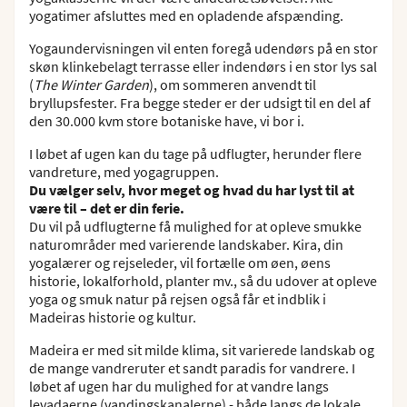
yogatimer afsluttes med en opladende afspænding.
Yogaundervisningen vil enten foregå udendørs på en stor
skøn klinkebelagt terrasse eller indendørs i en stor lys sal
(
The Winter Garden
), om sommeren anvendt til
bryllupsfester. Fra begge steder er der udsigt til en del af
den 30.000 kvm store botaniske have, vi bor i.
I løbet af ugen kan du tage på udflugter, herunder flere
vandreture, med yogagruppen.
Du vælger selv, hvor meget og hvad du har lyst til at
være til – det er din ferie.
Du vil på udflugterne få mulighed for at opleve smukke
naturområder med varierende landskaber. Kira, din
yogalærer og rejseleder, vil fortælle om øen, øens
historie, lokalforhold, planter mv., så du udover at opleve
yoga og smuk natur på rejsen også får et indblik i
Madeiras historie og kultur.
Madeira er med sit milde klima, sit varierede landskab og
de mange vandreruter et sandt paradis for vandrere. I
løbet af ugen har du mulighed for at vandre langs
levadaerne (vandingskanalerne) - både langs de lokale