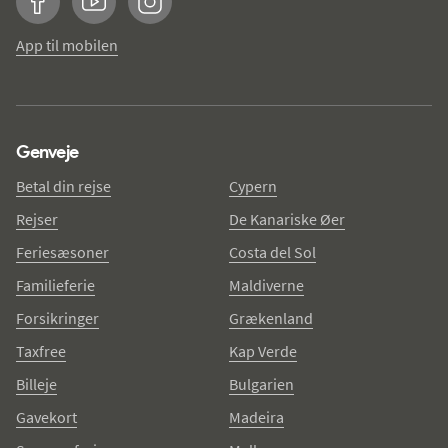
Facebook
YouTube
Instagram
App til mobilen
Genveje
Betal din rejse
Cypern
Rejser
De Kanariske Øer
Feriesæsoner
Costa del Sol
Familieferie
Maldiverne
Forsikringer
Grækenland
Taxfree
Kap Verde
Billeje
Bulgarien
Gavekort
Madeira