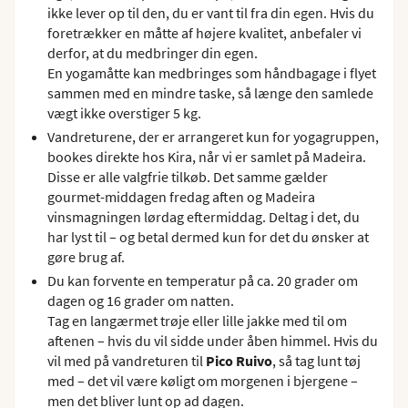
ikke lever op til den, du er vant til fra din egen. Hvis du
foretrækker en måtte af højere kvalitet, anbefaler vi
derfor, at du medbringer din egen.
En yogamåtte kan medbringes som håndbagage i flyet
sammen med en mindre taske, så længe den samlede
vægt ikke overstiger 5 kg.
Vandreturene, der er arrangeret kun for yogagruppen,
bookes direkte hos Kira, når vi er samlet på Madeira.
Disse er alle valgfrie tilkøb. Det samme gælder
gourmet-middagen fredag aften og Madeira
vinsmagningen lørdag eftermiddag. Deltag i det, du
har lyst til – og betal dermed kun for det du ønsker at
gøre brug af.
Du kan forvente en temperatur på ca. 20 grader om
dagen og 16 grader om natten.
Tag en langærmet trøje eller lille jakke med til om
aftenen – hvis du vil sidde under åben himmel. Hvis du
vil med på vandreturen til
Pico Ruivo
, så tag lunt tøj
med – det vil være køligt om morgenen i bjergene –
men det bliver lunt op ad dagen.