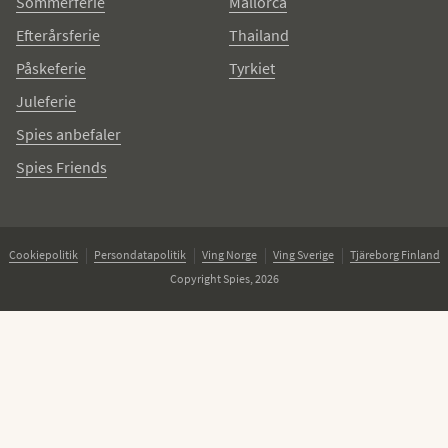
Sommerferie
Mallorca
Efterårsferie
Thailand
Påskeferie
Tyrkiet
Juleferie
Spies anbefaler
Spies Friends
Cookiepolitik
Persondatapolitik
Ving Norge
Ving Sverige
Tjäreborg Finland
Copyright Spies, 2026