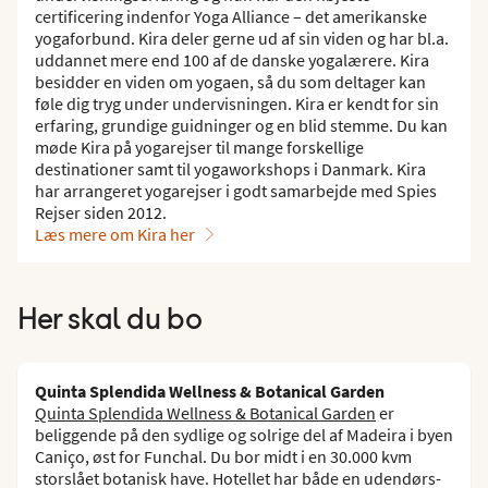
certificering indenfor Yoga Alliance – det amerikanske
yogaforbund. Kira deler gerne ud af sin viden og har bl.a.
uddannet mere end 100 af de danske yogalærere. Kira
besidder en viden om yogaen, så du som deltager kan
føle dig tryg under undervisningen. Kira er kendt for sin
erfaring, grundige guidninger og en blid stemme. Du kan
møde Kira på yogarejser til mange forskellige
destinationer samt til yogaworkshops i Danmark. Kira
har arrangeret yogarejser i godt samarbejde med Spies
Rejser siden 2012.
Læs mere om Kira her
Her skal du bo
Quinta Splendida Wellness & Botanical Garden
Quinta Splendida Wellness & Botanical Garden
er
beliggende på den sydlige og solrige del af Madeira i byen
Caniço, øst for Funchal. Du bor midt i en 30.000 kvm
storslået botanisk have. Hotellet har både en udendørs-