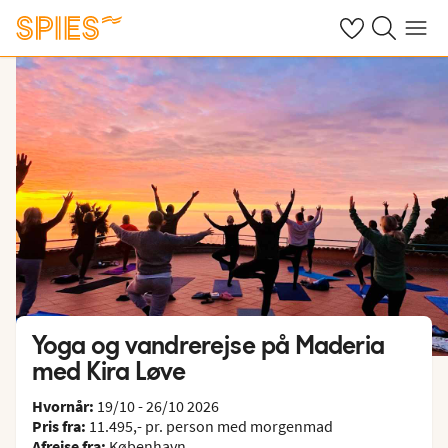
Se dine gemte h
Søg på spies.
Menu
Yoga og vandrerejse på Maderia
med Kira Løve
Hvornår:
19/10 - 26/10 2026
Pris fra:
11.495,- pr. person med morgenmad
Afrejse fra:
København