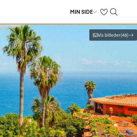
Se dine gemte hot
Søg på spies.dk
MIN SIDE
Vis billeder
(
48
)