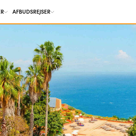
ER
AFBUDSREJSER