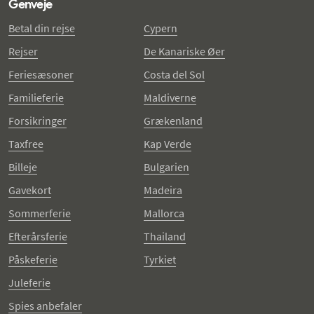
Genveje
Betal din rejse
Cypern
Rejser
De Kanariske Øer
Feriesæsoner
Costa del Sol
Familieferie
Maldiverne
Forsikringer
Grækenland
Taxfree
Kap Verde
Billeje
Bulgarien
Gavekort
Madeira
Sommerferie
Mallorca
Efterårsferie
Thailand
Påskeferie
Tyrkiet
Juleferie
Spies anbefaler