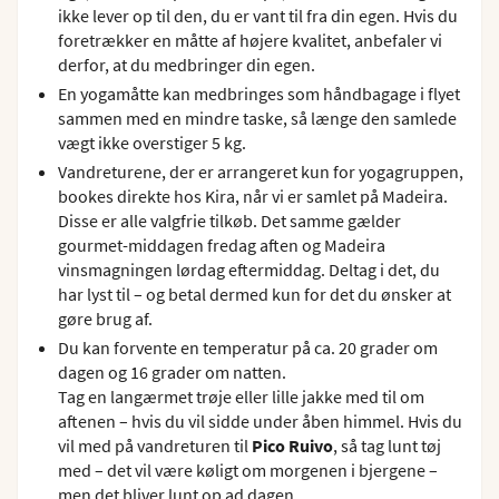
ikke lever op til den, du er vant til fra din egen. Hvis du
foretrækker en måtte af højere kvalitet, anbefaler vi
derfor, at du medbringer din egen.
En yogamåtte kan medbringes som håndbagage i flyet
sammen med en mindre taske, så længe den samlede
vægt ikke overstiger 5 kg.
Vandreturene, der er arrangeret kun for yogagruppen,
bookes direkte hos Kira, når vi er samlet på Madeira.
Disse er alle valgfrie tilkøb. Det samme gælder
gourmet-middagen fredag aften og Madeira
vinsmagningen lørdag eftermiddag. Deltag i det, du
har lyst til – og betal dermed kun for det du ønsker at
gøre brug af.
Du kan forvente en temperatur på ca. 20 grader om
dagen og 16 grader om natten.
Tag en langærmet trøje eller lille jakke med til om
aftenen – hvis du vil sidde under åben himmel. Hvis du
vil med på vandreturen til
Pico Ruivo
, så tag lunt tøj
med – det vil være køligt om morgenen i bjergene –
men det bliver lunt op ad dagen.