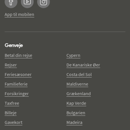
Facebook
YouTube
Instagram
App til mobilen
Genveje
Betal din rejse
Cypern
Rejser
De Kanariske Øer
Feriesæsoner
Costa del Sol
Familieferie
Maldiverne
Forsikringer
Grækenland
Taxfree
Kap Verde
Billeje
Bulgarien
Gavekort
Madeira