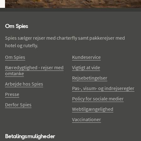
Spies - sidefod
Om Spies
Spies sælger rejser med charterfly samt pakkerejser med
hotel og rutefly.
Om Spies
Kundeservice
Bæredygtighed - rejser med
Vigtigt at vide
omtanke
Rejsebetingelser
Arbejde hos Spies
Pas-, visum- og indrejseregler
Presse
Policy for sociale medier
Derfor Spies
Webtilgængelighed
Vaccinationer
Betalingsmuligheder