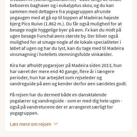
beboeres baghaver og i eukalyptus skov, og du kan
sammen med deltagere fra yogagruppen afrunde
yogaugen med at gå op til toppen af Madeiras højeste
bjerg Pico Ruivo (1.862 m.). Du får også mulighed for at
besøge nogle hyggelige byer på øen. Fx kan du midt på
ugen besøge Funchal øens største by. Der bliver også
mulighed for at smage nogle af de lokale specialiteter i
løbet af ugen og har du lyst, kan du tage med til Madeira
vinsmagning i hotellets stemningsfulde vinkælder.
Kira har afholdt yogarejser på Madeira siden 2013, hun
har været der mere end 40 gange, flere år i længere
perioder, hun har arbejdet som rejseleder og
vandreguide på øen og kender derfor øen særdeles godt.
På rejsen har du dermed både en dansktalende
yogalærer og vandreguide - som er med dig hele ugen -
også på vandreturene der er arrangeret særligt for
yogagruppen.
Læs mere om rejsen