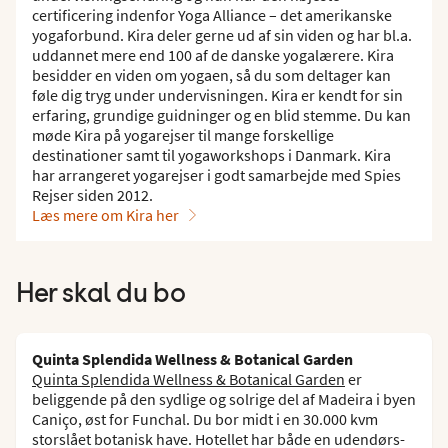
certificering indenfor Yoga Alliance – det amerikanske
yogaforbund. Kira deler gerne ud af sin viden og har bl.a.
uddannet mere end 100 af de danske yogalærere. Kira
besidder en viden om yogaen, så du som deltager kan
føle dig tryg under undervisningen. Kira er kendt for sin
erfaring, grundige guidninger og en blid stemme. Du kan
møde Kira på yogarejser til mange forskellige
destinationer samt til yogaworkshops i Danmark. Kira
har arrangeret yogarejser i godt samarbejde med Spies
Rejser siden 2012.
Læs mere om Kira her
Her skal du bo
Quinta Splendida Wellness & Botanical Garden
Quinta Splendida Wellness & Botanical Garden
er
beliggende på den sydlige og solrige del af Madeira i byen
Caniço, øst for Funchal. Du bor midt i en 30.000 kvm
storslået botanisk have. Hotellet har både en udendørs-