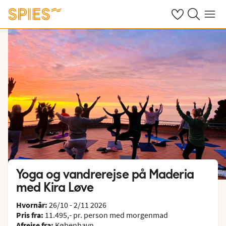
Se dine gemte h
Søg på spies.
Menu
Yoga og vandrerejse på Maderia
med Kira Løve
Hvornår:
26/10 - 2/11 2026
Pris fra:
11.495,- pr. person med morgenmad
Afrejse fra:
København