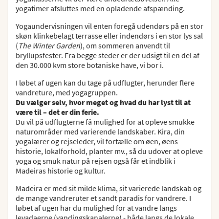
yogatimer afsluttes med en opladende afspænding.
Yogaundervisningen vil enten foregå udendørs på en stor
skøn klinkebelagt terrasse eller indendørs i en stor lys sal
(
The Winter Garden
), om sommeren anvendt til
bryllupsfester. Fra begge steder er der udsigt til en del af
den 30.000 kvm store botaniske have, vi bor i.
I løbet af ugen kan du tage på udflugter, herunder flere
vandreture, med yogagruppen.
Du vælger selv, hvor meget og hvad du har lyst til at
være til – det er din ferie.
Du vil på udflugterne få mulighed for at opleve smukke
naturområder med varierende landskaber. Kira, din
yogalærer og rejseleder, vil fortælle om øen, øens
historie, lokalforhold, planter mv., så du udover at opleve
yoga og smuk natur på rejsen også får et indblik i
Madeiras historie og kultur.
Madeira er med sit milde klima, sit varierede landskab og
de mange vandreruter et sandt paradis for vandrere. I
løbet af ugen har du mulighed for at vandre langs
levadaerne (vandingskanalerne) - både langs de lokale