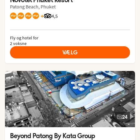
Patong Beach, Phuket
+
Bedømmelse fra Tripadvisor: 4.5 of 5
4,5
Fly og hotel for
2 voksne
VÆLG
24
Beyond Patong By Kata Group