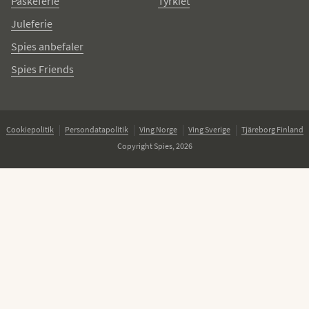
Påskeferie
Tyrkiet
Juleferie
Spies anbefaler
Spies Friends
Cookiepolitik
Persondatapolitik
Ving Norge
Ving Sverige
Tjäreborg Finland
Copyright Spies, 2026