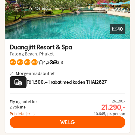
40
Duangjitt Resort & Spa
Patong Beach, Phuket
4,3
Bedømmelse fra Spies gæster: 4.265/5
Bedømmelse fra Tripadvisor: 3.8 of 5
3,8
Morgenmadsbuffet
Få 1.500,– i rabat med koden THAI2627
26.190,-
Fly og hotel for
21.290,-
2 voksne
Prisdetaljer
10.645,-pr. person
VÆLG