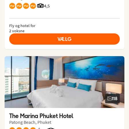
Bedømmelse fra Tripadvisor: 4.5 of 5
4,5
Fly og hotel for
2 voksne
VÆLG
118
The Marina Phuket Hotel
Patong Beach, Phuket