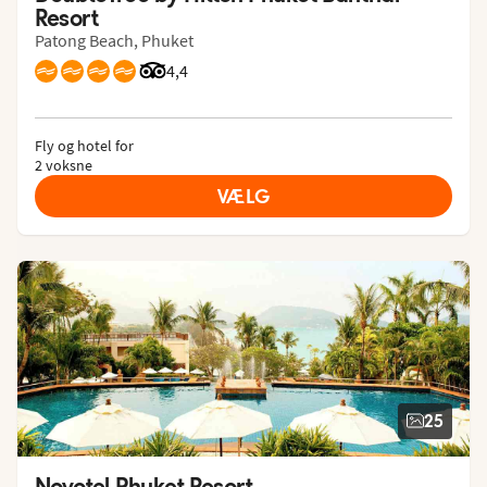
Resort
Patong Beach, Phuket
Bedømmelse fra Tripadvisor: 4.4 of 5
4,4
Fly og hotel for
2 voksne
VÆLG
25
Novotel Phuket Resort