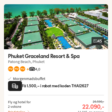
45
Phuket Graceland Resort & Spa
Patong Beach, Phuket
+
Bedømmelse fra Tripadvisor: 4 of 5
4,0
Morgenmadsbuffet
Få 1.500,– i rabat med koden THAI2627
26.590,-
Fly og hotel for
22.090,-
2 voksne
Prisdetaljer
11.045,-pr. person