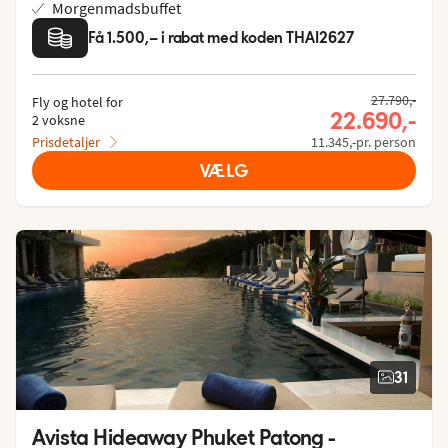
Morgenmadsbuffet
Få 1.500,– i rabat med koden THAI2627
27.790,-
Fly og hotel for
22.690,-
2 voksne
Prisdetaljer
11.345,-pr. person
VÆLG
31
Avista Hideaway Phuket Patong - 