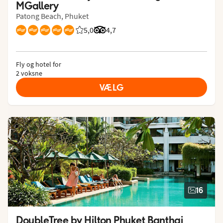
MGallery
Patong Beach, Phuket
5,0
Bedømmelse fra Spies gæster: 5/5
Bedømmelse fra Tripadvisor: 4.7 of
4,7
Fly og hotel for
2 voksne
VÆLG
16
DoubleTree by Hilton Phuket Banthai 