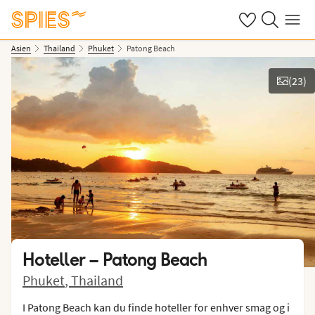
Se dine gemte h
Søg på spies.
Menu
Asien
Thailand
Phuket
Patong Beach
(
23
)
Vis billeder
Hoteller –
Patong Beach
Phuket
,
Thailand
I Patong Beach kan du finde hoteller for enhver smag og i