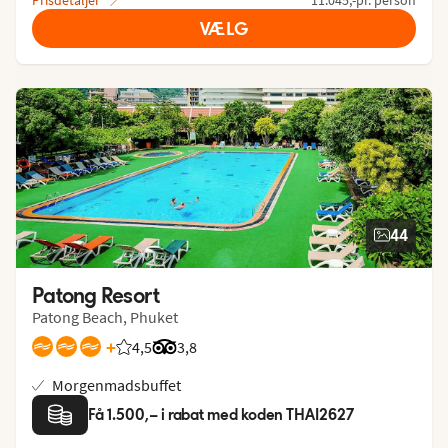
VÆLG
44
Patong Resort
Patong Beach, Phuket
+
4,5
Bedømmelse fra Spies gæster: 4.468/5
Bedømmelse fra Tripadvisor: 3.8 of 5
3,8
Morgenmadsbuffet
Få 1.500,– i rabat med koden THAI2627