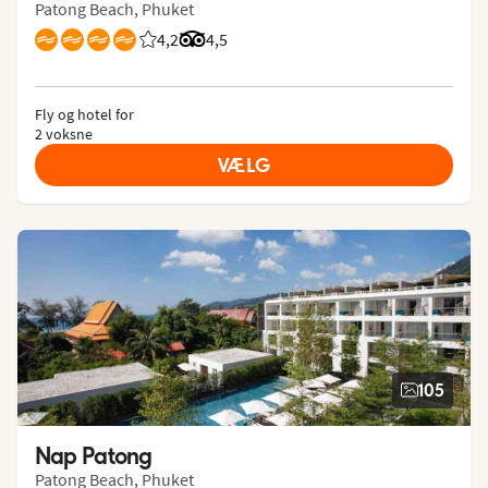
Patong Beach, Phuket
4,2
Bedømmelse fra Spies gæster: 4.167/5
Bedømmelse fra Tripadvisor: 4.5 of 5
4,5
Fly og hotel for
2 voksne
VÆLG
105
Nap Patong
Patong Beach, Phuket