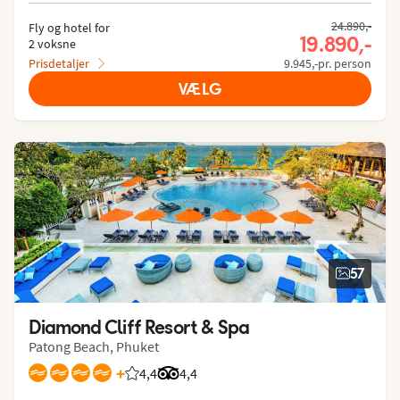
24.890,-
Fly og hotel for
19.890,-
2 voksne
Prisdetaljer
9.945,-pr. person
VÆLG
57
Diamond Cliff Resort & Spa
Patong Beach, Phuket
+
4,4
Bedømmelse fra Spies gæster: 4.428/5
Bedømmelse fra Tripadvisor: 4.4 of 5
4,4