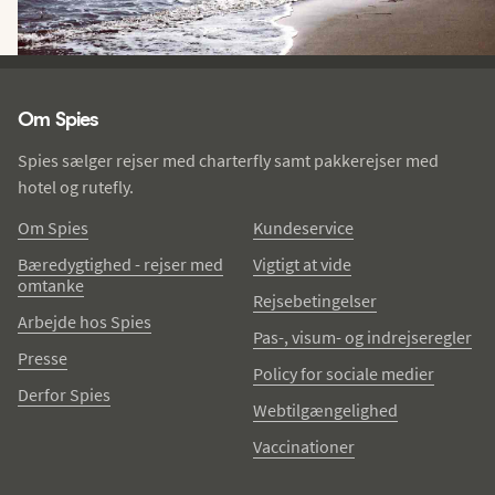
Spies - sidefod
Om Spies
Spies sælger rejser med charterfly samt pakkerejser med
hotel og rutefly.
Om Spies
Kundeservice
Bæredygtighed - rejser med
Vigtigt at vide
omtanke
Rejsebetingelser
Arbejde hos Spies
Pas-, visum- og indrejseregler
Presse
Policy for sociale medier
Derfor Spies
Webtilgængelighed
Vaccinationer