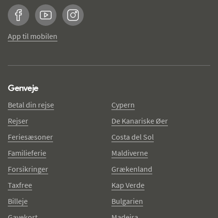
Facebook
YouTube
Instagram
App til mobilen
Genveje
Betal din rejse
Cypern
Rejser
De Kanariske Øer
Feriesæsoner
Costa del Sol
Familieferie
Maldiverne
Forsikringer
Grækenland
Taxfree
Kap Verde
Billeje
Bulgarien
Gavekort
Madeira