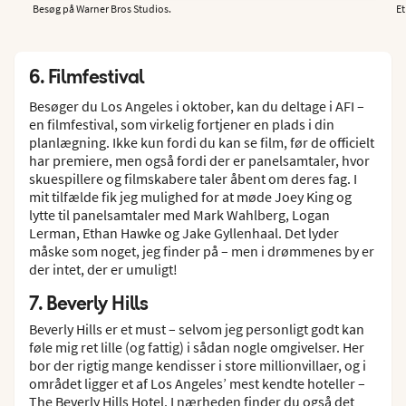
Besøg på Warner Bros Studios.
Et
6. Filmfestival
Besøger du Los Angeles i oktober, kan du deltage i AFI –
en filmfestival, som virkelig fortjener en plads i din
planlægning. Ikke kun fordi du kan se film, før de officielt
har premiere, men også fordi der er panelsamtaler, hvor
skuespillere og filmskabere taler åbent om deres fag. I
mit tilfælde fik jeg mulighed for at møde Joey King og
lytte til panelsamtaler med Mark Wahlberg, Logan
Lerman, Ethan Hawke og Jake Gyllenhaal. Det lyder
måske som noget, jeg finder på – men i drømmenes by er
der intet, der er umuligt!
7. Beverly Hills
Beverly Hills er et must – selvom jeg personligt godt kan
føle mig ret lille (og fattig) i sådan nogle omgivelser. Her
bor der rigtig mange kendisser i store millionvillaer, og i
området ligger et af Los Angeles’ mest kendte hoteller –
The Beverly Hills Hotel. I nærheden finder du også det