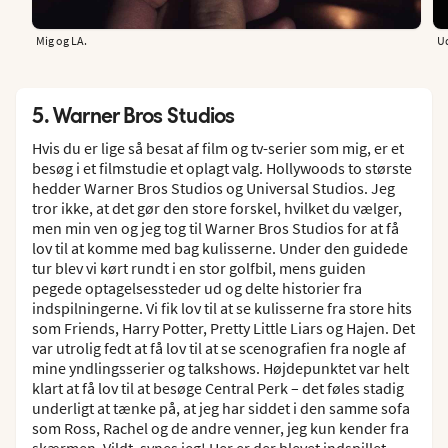
Mig og LA.
Ud
5. Warner Bros Studios
Hvis du er lige så besat af film og tv-serier som mig, er et
besøg i et filmstudie et oplagt valg. Hollywoods to største
hedder Warner Bros Studios og Universal Studios. Jeg
tror ikke, at det gør den store forskel, hvilket du vælger,
men min ven og jeg tog til Warner Bros Studios for at få
lov til at komme med bag kulisserne. Under den guidede
tur blev vi kørt rundt i en stor golfbil, mens guiden
pegede optagelsessteder ud og delte historier fra
indspilningerne. Vi fik lov til at se kulisserne fra store hits
som Friends, Harry Potter, Pretty Little Liars og Hajen. Det
var utrolig fedt at få lov til at se scenografien fra nogle af
mine yndlingsserier og talkshows. Højdepunktet var helt
klart at få lov til at besøge Central Perk – det føles stadig
underligt at tænke på, at jeg har siddet i den samme sofa
som Ross, Rachel og de andre venner, jeg kun kender fra