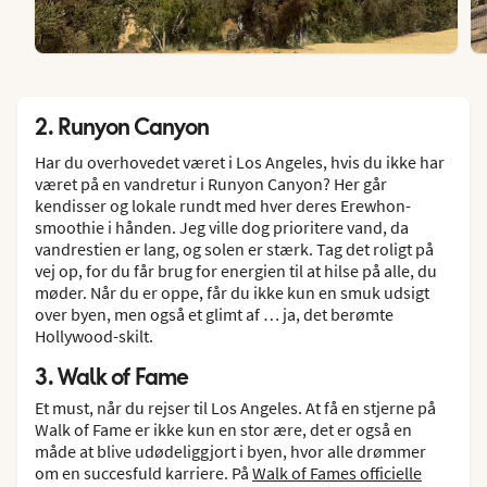
2. Runyon Canyon
Har du overhovedet været i Los Angeles, hvis du ikke har
været på en vandretur i Runyon Canyon? Her går
kendisser og lokale rundt med hver deres Erewhon-
smoothie i hånden. Jeg ville dog prioritere vand, da
vandrestien er lang, og solen er stærk. Tag det roligt på
vej op, for du får brug for energien til at hilse på alle, du
møder. Når du er oppe, får du ikke kun en smuk udsigt
over byen, men også et glimt af … ja, det berømte
Hollywood-skilt.
3. Walk of Fame
Et must, når du rejser til Los Angeles. At få en stjerne på
Walk of Fame er ikke kun en stor ære, det er også en
måde at blive udødeliggjort i byen, hvor alle drømmer
om en succesfuld karriere. På
Walk of Fames officielle