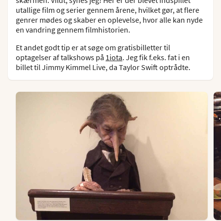
skærmen. Vildt, synes jeg! Her er der blevet indspillet
utallige film og serier gennem årene, hvilket gør, at flere
genrer mødes og skaber en oplevelse, hvor alle kan nyde
en vandring gennem filmhistorien.
Et andet godt tip er at søge om gratisbilletter til
optagelser af talkshows på
1iota
. Jeg fik f.eks. fat i en
billet til Jimmy Kimmel Live, da Taylor Swift optrådte.