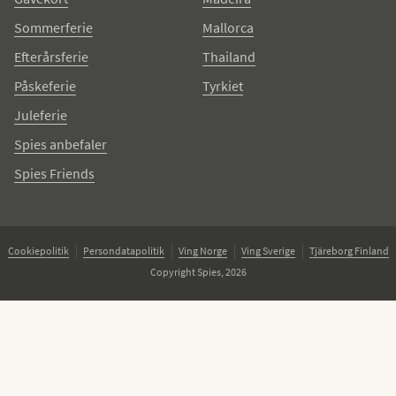
Sommerferie
Mallorca
Efterårsferie
Thailand
Påskeferie
Tyrkiet
Juleferie
Spies anbefaler
Spies Friends
Cookiepolitik
Persondatapolitik
Ving Norge
Ving Sverige
Tjäreborg Finland
Copyright Spies, 2026