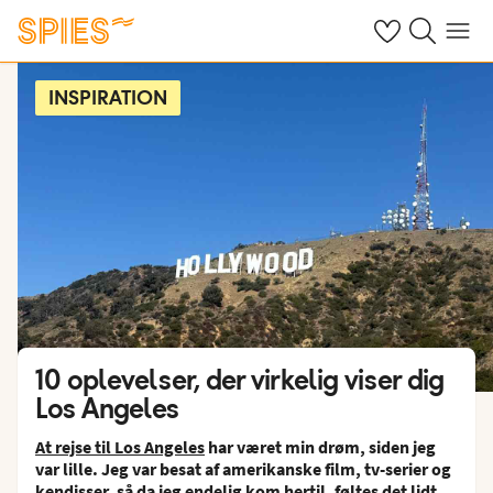
Se dine gemte h
Søg på spies.
Menu
INSPIRATION
10 oplevelser, der virkelig viser dig
Los Angeles
At rejse til Los Angeles
har været min drøm, siden jeg
var lille. Jeg var besat af amerikanske film, tv-serier og
kendisser, så da jeg endelig kom hertil, føltes det lidt